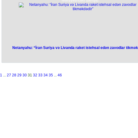
fəaliyyətindən danışıb.
Netanyahu: “İran Suriya və Livanda raket istehsal edən zavodlar tikmək
1
...
27
28
29
30
31
32
33
34
35
...
46