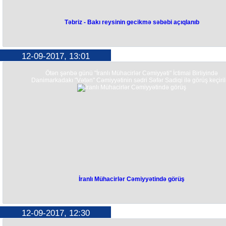
Təbriz - Bakı reysinin gecikmə səbəbi açıqlanıb
12-09-2017, 13:01
Ötən şənbə günü "İranlı Mühacirlər Cəmiyyəti" İctimai Birliyində
Danimarkadakı "Vətən" Cəmiyyətinin sədri Səfər Sadiqi ilə görüş keçiril
İranlı Mühacirlər Cəmiyyətində görüş
12-09-2017, 12:30