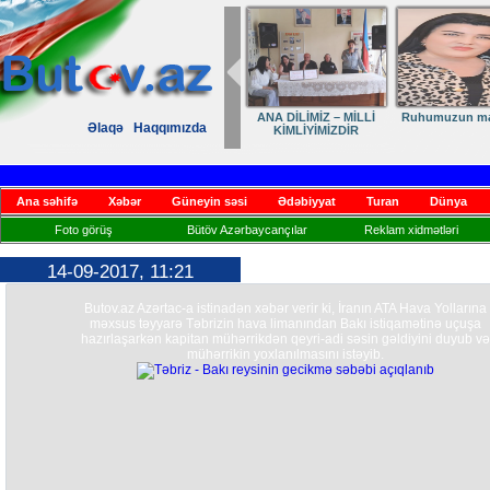
ANA DİLİMİZ – MİLLİ
Ruhumuzun man
Əlaqə
Haqqımızda
KİMLİYİMİZDİR
Ana səhifə
Xəbər
Güneyin səsi
Ədəbiyyat
Turan
Dünya
Foto görüş
Bütöv Azərbaycançılar
Reklam xidmətləri
14-09-2017, 11:21
Butov.az Azərtac-a istinadən xəbər verir ki, İranın ATA Hava Yollarına
məxsus təyyarə Təbrizin hava limanından Bakı istiqamətinə uçuşa
hazırlaşarkən kapitan mühərrikdən qeyri-adi səsin gəldiyini duyub və
mühərrikin yoxlanılmasını istəyib.