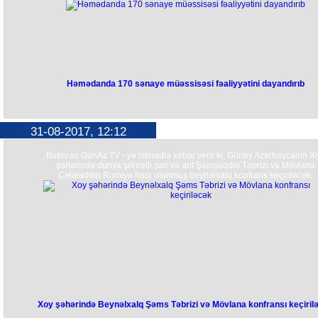
Həmədanda 170 sənaye müəssisəsi fəaliyyətini dayandırıb
31-08-2017, 12:12
Butov.az GünAz TV - yə istinadla xəbər verir ki, Güney Azərbaycanın X
şəhərində dünya şöhrətli şair və arif Şəmsəddin Təbrizi və Mövlana
Cəlaləddin Rumiyə həsr olunmuş beynəlxalq konfrans keçiriləcək.
Xoy şəhərində Beynəlxalq Şəms Təbrizi və Mövlana konfransı keçiril