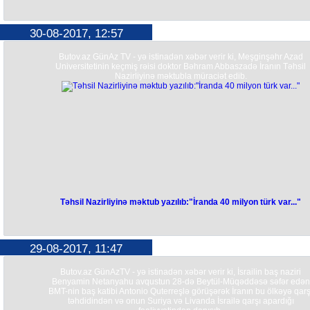
30-08-2017, 12:57
Butov.az GünAz TV - yə istinadən xəbər verir ki, Meşginşəhr Azad
Universitetinin keçmiş rəisi doktor Bəhram Abbaszadə İranın Təhsil
Nazirliyinə məktubla müraciət edib.
Təhsil Nazirliyinə məktub yazılıb:"İranda 40 milyon türk var..."
29-08-2017, 11:47
Butov.az GünAzTV - yə istinadən xəbər verir ki, İsrailin baş naziri
Benyamin Netanyahu avqustun 28-də Beytül-Müqəddəsə səfər edən
BMT-nin baş katibi Antonio Quterreşlə görüşərək İranın bu ölkəyə qarş
təhdidindən və onun Suriya və Livanda İsrailə qarşı apardığı