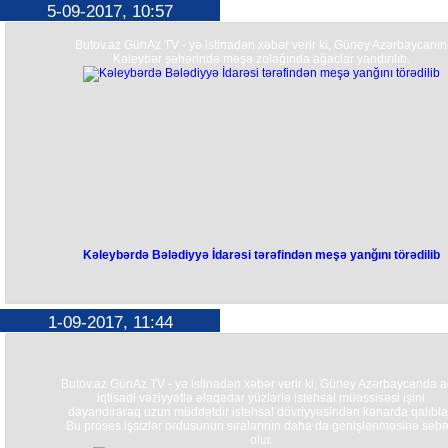
5-09-2017, 10:57
Butov.az GünAz TV - yə istinadən xəbər verir ki, Güney Azərbaycanın
Kəleybər şəhərində meşə zolağında ağaclar yandırılıb.
Kəleybərdə Bələdiyyə İdarəsi tərəfindən meşə yanğını törədilib
1-09-2017, 11:44
Butov.az GünAz TV - yə istinadən xəbər verir ki, Güney Azərbaycanda a
iqtisadi vəziyyətlə əlaqədar yüzlərlə istehsal müəssisəsi işini
dayandıraraq uzun müddətdir istehsal dövriyyəsindən kənarda qalıbla
Bu proses işsizlər ordusunun sıralarının daha da genişlənməsinə səb
olur.