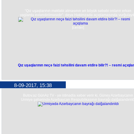
“Qız uşaqlarının məktəbi atmasının ən böyük səbəbi onların erkən
yaşlarda evləndirilməsidir”- deyə Həkimzadə açıqlamasında vurğulayı
[center]
Qız uşaqlarının neçə faizi təhsilini davam etdirə bilir?! – rəsmi açıql
8-09-2017, 15:38
Butov.az GünAz TV - yə istinadla xəbər verir ki, Güney Azərbaycanın
Urmiyə şəhərində Azərbaycan Respublikasının bayrağı dalğalandırılıb