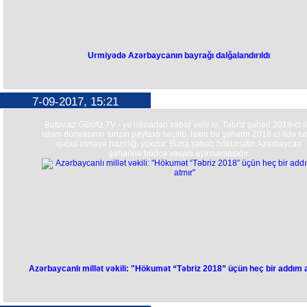
Urmiyədə Azərbaycanın bayrağı dalğalandırıldı
7-09-2017, 15:21
Butov.az GünAz TV - yə istinadən xəbər verir ki, Təbriz şəhəri 2018-ci il
islam dünyasının turizm paytaxtı seçilib, lakin bu şəhərin 2018-ci ildə tur
qəbul etməyə hazırlığı yoxdur. Buna səbəb hökumətin Azərbaycan
şəhərinə büdcə vəsaiti ayırmamasıdır.
Azərbaycanlı millət vəkili: "Hökumət “Təbriz 2018” üçün heç bir addım 