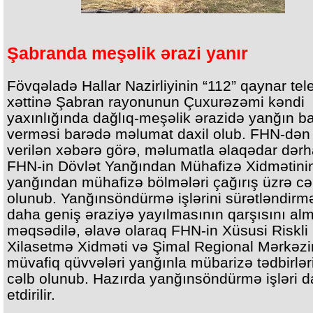
Şabranda meşəlik ərazi yanır
Fövqəladə Hallar Nazirliyinin “112” qaynar tel
xəttinə Şabran rayonunun Çuxurəzəmi kəndi
yaxınlığında dağlıq-meşəlik ərazidə yanğın b
verməsi barədə məlumat daxil olub. FHN-dən
verilən xəbərə görə, məlumatla əlaqədar dərh
FHN-in Dövlət Yanğından Mühafizə Xidmətini
yanğından mühafizə bölmələri çağırış üzrə cə
olunub. Yanğınsöndürmə işlərini sürətləndirm
daha geniş əraziyə yayılmasının qarşısını al
məqsədilə, əlavə olaraq FHN-in Xüsusi Riskli
Xilasetmə Xidməti və Şimal Regional Mərkəzi
müvafiq qüvvələri yanğınla mübarizə tədbirlər
cəlb olunub. Hazırda yanğınsöndürmə işləri 
etdirilir.