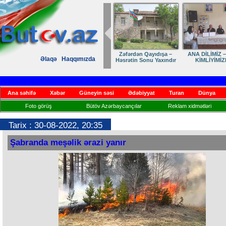
Zəfərdən Qayıdışa –
ANA DİLİMİZ –
Əlaqə
Haqqımızda
Həsrətin Sonu Yaxındır
KİMLİYİMİZ
Ana səhifə
Xəbər
Güneyin səsi
Ədəbiyyat
Turan
Dünya
Foto görüş
Bütöv Azərbaycançılar
Reklam xidmətləri
Tarix : 30-08-2022, 20:35
Şabranda meşəlik ərazi yanır