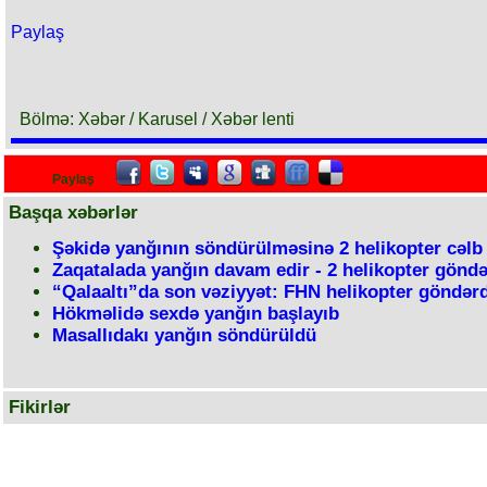
Paylaş
Bölmə: Xəbər / Karusel / Xəbər lenti
Paylaş
Başqa xəbərlər
Şəkidə yanğının söndürülməsinə 2 helikopter cəlb
Zaqatalada yanğın davam edir - 2 helikopter göndə
“Qalaaltı”da son vəziyyət: FHN helikopter göndərd
Hökməlidə sexdə yanğın başlayıb
Masallıdakı yanğın söndürüldü
Fikirlər