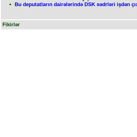
Bu deputatların dairələrində DSK sədrləri işdən çıx
Fikirlər