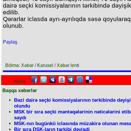
dairə seçki komissiyalarının tərkibində dəyişik
edilib.
Qərarlar iclasda ayrı-ayrılıqda səsə qoyulara
olunub.
Paylaş
Bölmə: Xəbər / Karusel / Xəbər lenti
Paylaş
Başqa xəbərlər
Bəzi dairə seçki komissiyalarının tərkibində dəyişi
olundu
MSK bir sıra seçki məntəqələrinin nəticələrini etib
saydı
MSK-nın bugünkü iclasında müzakirə olunan məsə
Bir sıra DSK-ların tərkibi dəyişdi