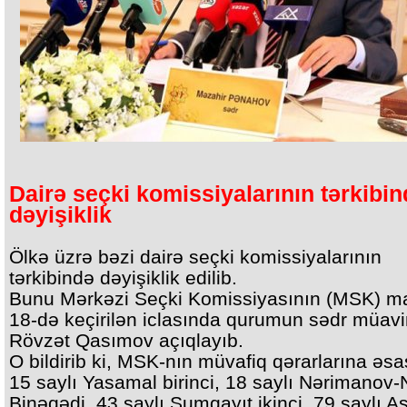
Dairə seçki komissiyalarının tərkibi
dəyişiklik
Ölkə üzrə bəzi dairə seçki komissiyalarının
tərkibində dəyişiklik edilib.
Bunu Mərkəzi Seçki Komissiyasının (MSK) ma
18-də keçirilən iclasında qurumun sədr müavi
Rövzət Qasımov açıqlayıb.
O bildirib ki, MSK-nın müvafiq qərarlarına əsa
15 saylı Yasamal birinci, 18 saylı Nərimanov-
Binəqədi, 43 saylı Sumqayıt ikinci, 79 saylı A