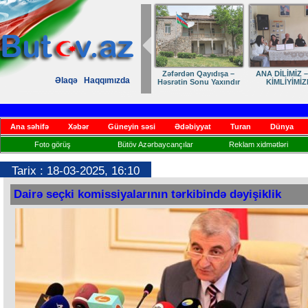
Zəfərdən Qayıdışa –
ANA DİLİMİZ –
Əlaqə
Haqqımızda
Həsrətin Sonu Yaxındır
KİMLİYİMİZ
Ana səhifə
Xəbər
Güneyin səsi
Ədəbiyyat
Turan
Dünya
Foto görüş
Bütöv Azərbaycançılar
Reklam xidmətləri
Tarix : 18-03-2025, 16:10
Dairə seçki komissiyalarının tərkibində dəyişiklik