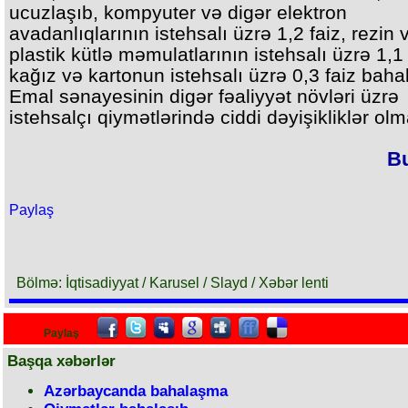
ucuzlaşıb, kompyuter və digər elektron
avadanlıqlarının istehsalı üzrə 1,2 faiz, rezin 
plastik kütlə məmulatlarının istehsalı üzrə 1,1 
kağız və kartonun istehsalı üzrə 0,3 faiz baha
Emal sənayesinin digər fəaliyyət növləri üzrə
istehsalçı qiymətlərində ciddi dəyişikliklər olm
Bu
Paylaş
Bölmə: İqtisadiyyat / Karusel / Slayd / Xəbər lenti
Paylaş
Başqa xəbərlər
Azərbaycanda bahalaşma