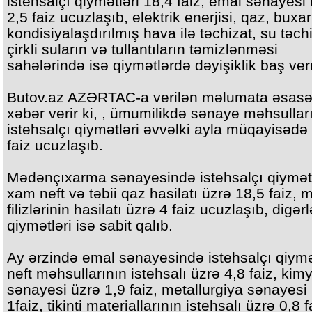
istehsalçı qiymətləri 18,4 faiz, emal sənayesi
2,5 faiz ucuzlaşıb, elektrik enerjisi, qaz, buxa
kondisiyalaşdırılmış hava ilə təchizat, su təchi
çirkli suların və tullantıların təmizlənməsi
sahələrində isə qiymətlərdə dəyişiklik baş ve
Butov.az AZƏRTAC-a verilən məlumata əsas
xəbər verir ki, , ümumilikdə sənaye məhsullar
istehsalçı qiymətləri əvvəlki ayla müqayisədə
faiz ucuzlaşıb.
Mədənçıxarma sənayesində istehsalçı qiymətl
xam neft və təbii qaz hasilatı üzrə 18,5 faiz, 
filizlərinin hasilatı üzrə 4 faiz ucuzlaşıb, digərl
qiymətləri isə sabit qalıb.
Ay ərzində emal sənayesində istehsalçı qiymə
neft məhsullarının istehsalı üzrə 4,8 faiz, kim
sənayesi üzrə 1,9 faiz, metallurgiya sənayesi
1faiz, tikinti materiallarının istehsalı üzrə 0,8 f