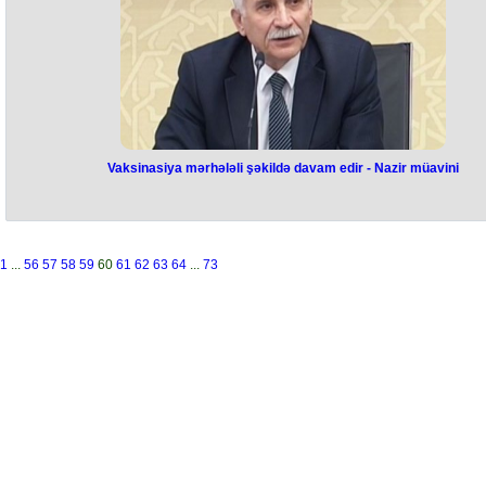
Vaksinasiya mərhələli şəkildə davam edir - Nazir müavini
1
...
56
57
58
59
60
61
62
63
64
...
73