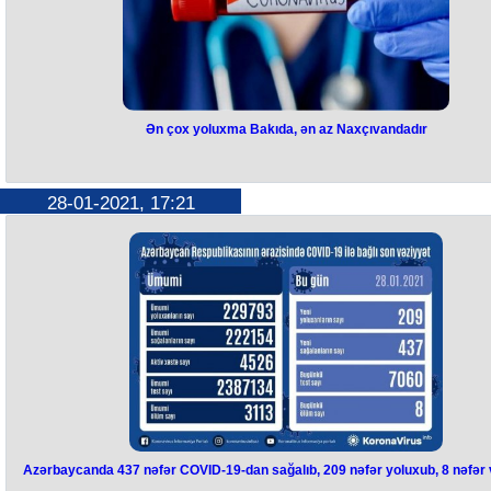
Ən çox yoluxma Bakıda, ən az Naxçıvandadır
28-01-2021, 17:21
Azərbaycanda 437 nəfər COVID-19-dan sağalıb, 209 nəfər yoluxub, 8 nəfər 