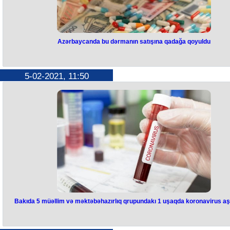
Azərbaycanda bu dərmanın satışına qadağa qoyuldu
5-02-2021, 11:50
Bakıda 5 müəllim və məktəbəhazırlıq qrupundakı 1 uşaqda koronavirus aş