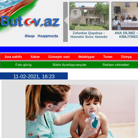
Zəfərdən Qayıdışa –
ANA DİLİMİZ –
Əlaqə
Haqqımızda
Həsrətin Sonu Yaxındır
KİMLİYİMİZ
Ana səhifə
Xəbər
Güneyin səsi
Ədəbiyyat
Turan
Dünya
Foto görüş
Bütöv Azərbaycançılar
Reklam xidmətləri
11-02-2021, 16:23