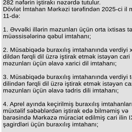
282 nəfərin iştirakı nəzərdə tutulur.
Dövlət İmtahan Mərkəzi tərəfindən 2025-ci il
11-də:
1. Əvvəlki illərin məzunları üçün orta ixtisas tə
müəssisələrinə qəbul imtahanı;
2. Müsabiqədə buraxılış imtahanında verdiyi x
dildən fərqli dil üzrə iştirak etmək istəyən cari 
məzunları üçün əlavə xarici dil imtahanı;
3. Müsabiqədə buraxılış imtahanında verdiyi t
dilindən fərqli dil üzrə iştirak etmək istəyən car
məzunları üçün əlavə tədris dili imtahanı;
4. Aprel ayında keçirilmiş buraxılış imtahanla
müxtəlif səbəblərdən iştirak edə bilməmiş və
barəsində Mərkəzə müraciət edilmiş cari ilin IX
şagirdləri üçün buraxılış imtahanı;