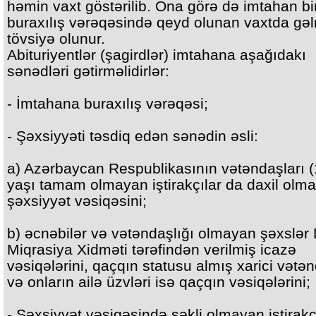
həmin vaxt göstərilib. Ona görə də imtahan b
buraxılış vərəqəsində qeyd olunan vaxtda gə
tövsiyə olunur.
Abituriyentlər (şagirdlər) imtahana aşağıdakı
sənədləri gətirməlidirlər:
- İmtahana buraxılış vərəqəsi;
- Şəxsiyyəti təsdiq edən sənədin əsli:
a) Azərbaycan Respublikasının vətəndaşları 
yaşı tamam olmayan iştirakçılar da daxil olma
şəxsiyyət vəsiqəsini;
b) əcnəbilər və vətəndaşlığı olmayan şəxslər 
Miqrasiya Xidməti tərəfindən verilmiş icazə
vəsiqələrini, qaçqın statusu almış xarici vətə
və onların ailə üzvləri isə qaçqın vəsiqələrini;
- Şəxsiyyət vəsiqəsində şəkli olmayan iştirakç