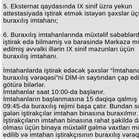
5. Eksternat qaydasında IX sinif üzrə yekun
attestasiyada iştirak etmək istəyən şəxslər ü
buraxılış imtahanı;
6. Buraxılış imtahanlarında müxtəlif səbəblər
iştirak edə bilməmiş və barəsində Mərkəzə m
edilmiş əvvəlki illərin IX sinif məzunları üçün
buraxılış imtahanı.
İmtahanlarda iştirak edəcək şəxslər “İmtahan
buraxılış vərəqəsi”ni DİM-in saytından çap ed
götürə bilərlər.
İmtahanlar saat 10:00-da başlanır.
İmtahanların başlanmasına 15 dəqiqə qalmış 
09:45-də buraxılış rejimi başa çatır. Bundan 
gələn iştirakçılar imtahan binasına buraxılmır.
İştirakçıların imtahan binasına rahat şəkildə d
olması üçün binaya müxtəlif gəlmə vaxtları 
edilib və imtahan iştirakçısının buraxılış vərə