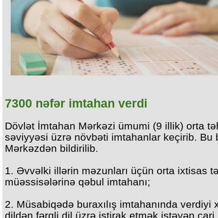
7300 nəfər imtahan verdi
Dövlət İmtahan Mərkəzi ümumi (9 illik) orta tə
səviyyəsi üzrə növbəti imtahanlar keçirib. Bu
Mərkəzdən bildirilib.
1. Əvvəlki illərin məzunları üçün orta ixtisas tə
müəssisələrinə qəbul imtahanı;
2. Müsabiqədə buraxılış imtahanında verdiyi x
dildən fərqli dil üzrə iştirak etmək istəyən cari 