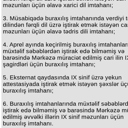
məzunları üçün əlavə xarici dil imtahanı;
3. Müsabiqədə buraxılış imtahanında verdiyi t
dilindən fərqli dil üzrə iştirak etmək istəyən car
məzunları üçün əlavə tədris dili imtahanı;
4. Aprel ayında keçirilmiş buraxılış imtahanla
müxtəlif səbəblərdən iştirak edə bilməmiş və
barəsində Mərkəzə müraciət edilmiş cari ilin IX
şagirdləri üçün buraxılış imtahanı;
5. Eksternat qaydasında IX sinif üzrə yekun
attestasiyada iştirak etmək istəyən şəxslər ü
buraxılış imtahanı;
6. Buraxılış imtahanlarında müxtəlif səbəblər
iştirak edə bilməmiş və barəsində Mərkəzə m
edilmiş əvvəlki illərin IX sinif məzunları üçün
buraxılış imtahanı.