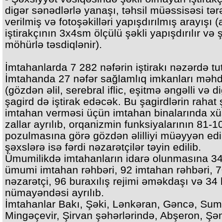
digər sənədlərlə yanaşı, təhsil müəssisəsi tər
verilmiş və fotoşəkilləri yapışdırılmış arayışı 
iştirakçının 3x4sm ölçülü şəkli yapışdırılır və ş
möhürlə təsdiqlənir).
İmtahanlarda 7 282 nəfərin iştirakı nəzərdə tut
İmtahanda 27 nəfər sağlamlıq imkanları məh
(gözdən əlil, serebral iflic, eşitmə əngəlli və d
şagird də iştirak edəcək. Bu şagirdlərin rahat 
imtahan verməsi üçün imtahan binalarında xü
zallar ayrılıb, orqanizmin funksiyalarının 81-1
pozulmasına görə gözdən əlilliyi müəyyən edi
şəxslərə isə fərdi nəzarətçilər təyin edilib.
Ümumilikdə imtahanların idarə olunmasına 3
ümumi imtahan rəhbəri, 92 imtahan rəhbəri, 
nəzarətçi, 96 buraxılış rejimi əməkdaşı və 34 
nümayəndəsi ayrılıb.
İmtahanlar Bakı, Şəki, Lənkəran, Gəncə, Sum
Mingəçevir, Şirvan şəhərlərində, Abşeron, Şə