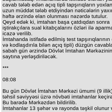
cavab tələb edən açıq tipli tapşırıqların yoxla
uzun müddət tələb etdiyindən nəticələrin yaxı
həftə ərzində elan olunması nəzərdə tutulur.
Qeyd edək ki, imtahan başa çatdıqdan sonra
iştirakçılara sual kitabçalarını özləri ilə apar
icazə verilib.
İmtahanda istifadə edilmiş test tapşırıqlarının
və kodlaşdırıla bilən açıq tipli) düzgün cavabla
sabah gün ərzində Dövlət İmtahan Mərkəzini
saytına yerləşdiriləcək.
***
08:08
Bu gün Dövlət İmtahan Mərkəzi ümumi (9 illik)
təhsil səviyyəsi üzrə növbəti imtahanlar keçir
Bu barədə Mərkəzdən bildirilib.
İmtahanlar 13 şəhər və rayonda təşkil olunur 