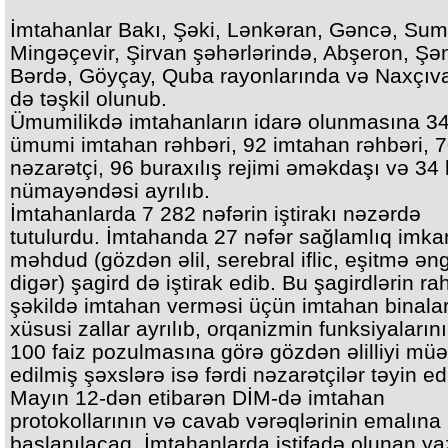
İmtahanlar Bakı, Şəki, Lənkəran, Gəncə, Sum
Mingəçevir, Şirvan şəhərlərində, Abşeron, Şə
Bərdə, Göyçay, Quba rayonlarında və Naxçı
də təşkil olunub.
Ümumilikdə imtahanların idarə olunmasına 3
ümumi imtahan rəhbəri, 92 imtahan rəhbəri, 
nəzarətçi, 96 buraxılış rejimi əməkdaşı və 34 
nümayəndəsi ayrılıb.
İmtahanlarda 7 282 nəfərin iştirakı nəzərdə
tutulurdu. İmtahanda 27 nəfər sağlamlıq imkan
məhdud (gözdən əlil, serebral iflic, eşitmə əng
digər) şagird də iştirak edib. Bu şagirdlərin ra
şəkildə imtahan verməsi üçün imtahan binala
xüsusi zallar ayrılıb, orqanizmin funksiyaların
100 faiz pozulmasına görə gözdən əlilliyi mü
edilmiş şəxslərə isə fərdi nəzarətçilər təyin edi
Mayın 12-dən etibarən DİM-də imtahan
protokollarının və cavab vərəqlərinin emalına
başlanılacaq. İmtahanlarda istifadə olunan yaz