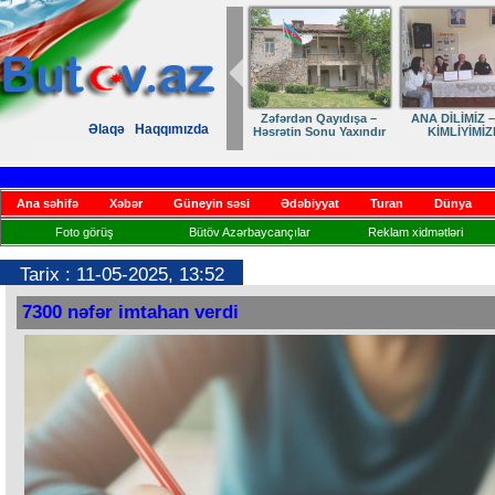
Zəfərdən Qayıdışa –
ANA DİLİMİZ –
Əlaqə
Haqqımızda
Həsrətin Sonu Yaxındır
KİMLİYİMİZ
Ana səhifə
Xəbər
Güneyin səsi
Ədəbiyyat
Turan
Dünya
Foto görüş
Bütöv Azərbaycançılar
Reklam xidmətləri
Tarix : 11-05-2025, 13:52
7300 nəfər imtahan verdi