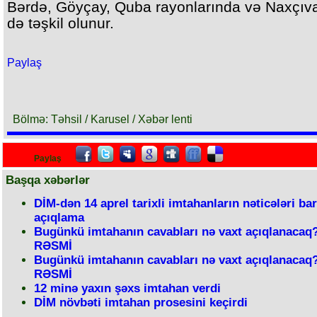
Bərdə, Göyçay, Quba rayonlarında və Naxçı
də təşkil olunur.
Paylaş
Bölmə: Təhsil / Karusel / Xəbər lenti
Paylaş
Başqa xəbərlər
DİM-dən 14 aprel tarixli imtahanların nəticələri ba
açıqlama
Bugünkü imtahanın cavabları nə vaxt açıqlanacaq?
RƏSMİ
Bugünkü imtahanın cavabları nə vaxt açıqlanacaq?
RƏSMİ
12 minə yaxın şəxs imtahan verdi
DİM növbəti imtahan prosesini keçirdi