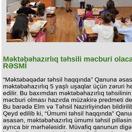
Məktəbəhazırlıq təhsili məcburi olac
RƏSMİ
“Məktəbəqədər təhsil haqqında” Qanuna əsas
məktəbəhazırlıq 5 yaşlı uşaqlar üçün zəruri 
edilir. Bu baxımdan məktəbəhazırlıq təhsilinin
məcburi olması hazırda müzakirə predmeti dey
Bu barədə Elm və Təhsil Nazirliyindən bildirili
Qeyd edilib ki, “Ümumi təhsil haqqında” Qan
əsasən, məktəbəhazırlıq ümumi təhsil pilləsin
ayrıca bir mərhələsidir. Müvafiq qanunun digə