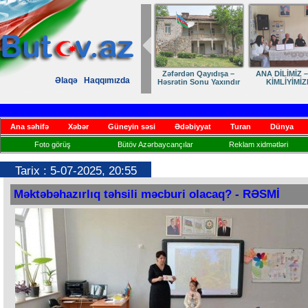
ANA DİLİMİZ – MİLLİ
Ruhumuzun manifesti
Dostumuza sürpriz
Elm
Əlaqə
Haqqımızda
KİMLİYİMİZDİR
yubiley təbriki
Ana səhifə
Xəbər
Güneyin səsi
Ədəbiyyat
Turan
Dünya
Foto görüş
Bütöv Azərbaycançılar
Reklam xidmətləri
Tarix : 5-07-2025, 20:55
Məktəbəhazırlıq təhsili məcburi olacaq? - RƏSMİ