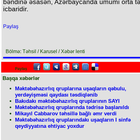
bəndinə əsasən, Azərbaycanda ümumi orta tə
icbaridir.
Paylaş
Bölmə: Təhsil / Karusel / Xəbər lenti
Paylaş
Başqa xəbərlər
Məktəbəhazırlıq qruplarına uşaqların qəbulu,
yerdəyişməsi qaydası təsdiqlənib
Bakıdakı məktəbəhazırlıq qruplarının SAYI
Məktəbəhazırlıq qruplarında tədrisə başlanıldı
Mikayıl Cabbarov təhsillə bağlı əmr verdi
Məktəbəhazırlıq qruplarındakı uşaqların I sinfə
qeydiyyatına ehtiyac yoxdur