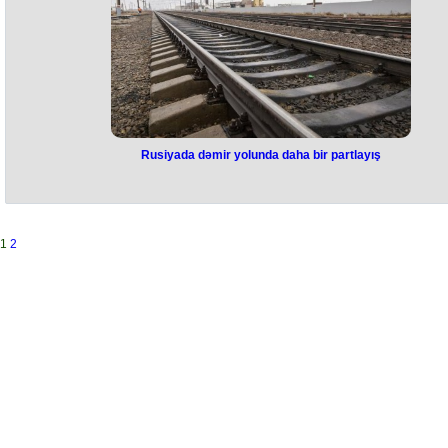
Rusiyada dəmir yolunda daha bir partlayış
Rusiyada dəmir yolunda daha bi
partlayış
Rusiyanın Bryansk vilayətində dəmir yolunda növbəti partlayış baş veri
1
2
Yerli medianın yaydığı ilkin məlumatlara görə, hadisə Moskva vaxtı il
saat 11 radələrində Uneça-Jeça sahəsində qeydə alınıb.
Məlumata görə, hadisə baş verən vaxt oradan yolölçmə qatarı keçirmi
Xəsarət alan yoxdur, qatar zədələnməyib.