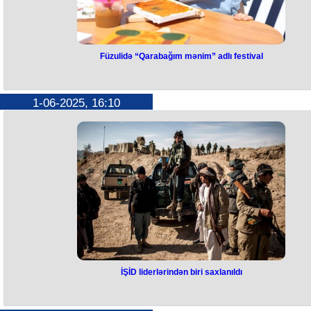
Federasiyası indi “demilitarizasiya” sözünün əsl mənasını başa düşür”,
agentliyin mənbəyi bildirib.
Füzulidə “Qarabağım mənim” adlı festival
Füzulidə “Qarabağım mənim” adl
festival
1-06-2025, 16:10
Füzulidə Uşaqların Beynəlxalq Müdafiəsi Gününə həsr olunmuş
“Qarabağım mənim” adlı festival keçirilib.
Füzuli şəhərində yerləşən Kurmanqazı adına Uşaq Yaradıcılıq
Mərkəzində Uşaqların Beynəlxalq Müdafiəsi Günü münasibətilə işğald
azad olunmuş ərazilərin məktəbliləri üçün festival keçirilib.
Tədbirdə 150-yə yaxın şagird iştirak edib. Festivalın əsas məqsədi
uşaqların yaradıcılıq potensialının üzə çıxarılması və onların asudə
vaxtlarının səmərəli təşkili olub.
Festival çərçivəsində məktəblilərin musiqili çıxışları nümayiş olunub,
müxtəlif əyləncəli və interaktiv proqramlar təşkil edilib. “Sülh bağı” adl
ağacəkmə aksiyasında uşaqlar fəal iştirak ediblər.
İŞİD liderlərindən biri saxlanıldı
İŞİD liderlərindən biri saxlanıldı