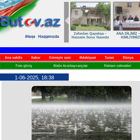
Zəfərdən Qayıdışa –
ANA DİLİMİZ –
Əlaqə
Haqqımızda
Həsrətin Sonu Yaxındır
KİMLİYİMİZ
Ana səhifə
Xəbər
Güneyin səsi
Ədəbiyyat
Turan
Dünya
Foto görüş
Bütöv Azərbaycançılar
Reklam xidmətləri
1-06-2025, 18:38