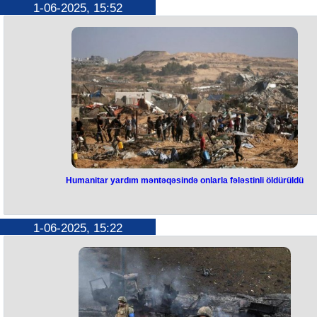
Türkiyə və Pakistan kəşfiyyat xidmətlərinin keçirdiyi əməliyyat nəticəsi
1-06-2025, 15:52
Pakistan-Əfqanıstan sərhədində İŞİD liderlərindən biri saxlanılıb.
Türkiyə və Pakistan kəşfiyyat xidmətlərinin Pakistan - Əfqanıstan
sərhədində keçirdiyi birgə əməliyyat zamanı “narıncı kateqoriya” ilə
axtarışda olan İŞİD liderlərindən biri Özgür Altun saxlanılıb.
Qeyd olunub ki, Türkiyənin Milli Kəşfiyyat Təşkilatının (MİT) işi nəticəsi
qrupun bu ölkəyə qarşı fəaliyyət planları pozulub, İŞİD-ə cəlb olunma
deşifrə edilib, təşkilata aid rəqəmsal materiallar, eləcə də fəaliyyət planl
ələ keçirilib.
Humanitar yardım məntəqəsində onlarla fələstinli öldürüldü
Humanitar yardım məntəqəsində
onlarla fələstinli öldürüldü
1-06-2025, 15:22
İsrail hərbçilərinin Qəzza zolağında humanitar yardımın paylanılması
məntəqəsini atəşə tutması nəticəsində 31 fələstinli həlak olub, daha 1
nəfər yaralanıb.
Bu barədə səhiyyə rəsmiləri və çoxsaylı şahidlərə istinadən "Associat
Press" agentliyi məlumat yayıb.
Məlumata görə, iyunun 1-də səhər saatlarında İsrailin hərbi qüvvələri
Rəfahın qərbindəki əl-Məvasi bölgəsində yemək üçün gedən yüzlərl
insana zirehli texnikadan birbaşa atəş açıb.