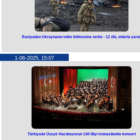
Öz növbəsində, Fələstinin WAFA agentliyi 30 insanın öldüyünü və 115
dən çox yaralının olduğunu bildirib.
Agentliyin məlumatına görə, İsrailin 2023-cü ilin oktyabr ayından Qəz
zolağında davam etdirdiyi əməliyyatlar nəticəsində azı 54 381 nəfər öl
124 381 nəfərdən çox insan yaralanıb.
Rusiyadan Ukraynanın təlim bölməsinə zərbə - 12 ölü, onlarla yaral
Rusiyadan Ukraynanın təlim
bölməsinə zərbə -
12 ölü, onlarla
1-06-2025, 15:07
yaralı
Rusiya Ordusununın Ukrayna Quru Qoşunlarının təlim bölməsinə
endirdiyi zərbə nəticəsində 12 nəfər ölüb, 60 nəfər yaralanıb.
Bu barədə “RBC-Ukrayna” Quru Qoşunlarına istinadən məlumat yayıb
"Bu gün, iyunun 1-də düşmən Ukrayna Quru Qoşunlarının təlim
bölmələrindən birinin yerləşdiyi yerə raket zərbəsi endirib. Təəssüf ki
ölən və yaralanan hərbçilər var", - məlumatda deyilir.
Hərbçilər qeyd ediblər ki, heç bir birləşmə və ya şəxsi heyətin kütləvi
toplantısı keçirilməyib.
"Hava hücumu həyəcanı elan edildikdən sonra şəxsi heyətin əksəriyyə
sığınacaqlarda olub. Zərərçəkənlərə bütün lazımi zəruri tibbi yardım
göstərilir", - Quru Qoşunlarından əlavə olunub.
Şəxsi heyətin itkilərinin bütün hallarını və səbəblərini aydınlaşdırmaq
üçün Quru Qoşunları komandanlığında komissiya yaradılıb və daxili
araşdırmaya göstəriş verilib.
Türkiyədə Üzeyir Hacıbəyovun 140 illiyi münasibətilə konsert