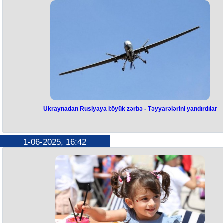
bölməsinə hücumdan sonra istefa qərarını açıqlayıb.
Bu barədə o, özünün "Telegram" kanalında məlumat verib.
"Mən Ukrayna Quru qoşunlarının komandanı vəzifəsindən istefa
verməyimlə bağlı hesabat təqdim etmək qərarına gəldim. Bu, faciəyə g
şəxsi məsuliyyət hissimin diktə etdiyi şüurlu addımdır", - o yazıb.
Qeyd edək ki, bu gün səhər saatlarında Ukrayna Quru qoşunlarının təl
bölmələrindən birinə raket zərbəsi endirilib. Nəticədə 12 hərbçi həla
olub, 60-dan çoxu yaralanıb.
Ukraynadan Rusiyaya böyük zərbə - Təyyarələrini yandırdılar
Ukraynadan Rusiyaya böyük zərb
-
Təyyarələrini yandırdılar
1-06-2025, 16:42
Ukraynanın pilotsuz təyyarələri Rusiya bombardmançı təyyarələrinin
məhv edilməsi üzrə Təhlükəsizlik Xidmətinin “Pauçina” xüsusi əməliyya
çərçivəsində bu ölkənin hərbi aerodromlarına hücum edib.
40-dan çox təyyarə, o cümlədən A-50, Tu-95 və Tu-22 M3 məhv edilib
Hücumlar Murmansk vilayətindəki “Olenya”, İrkutsk vilayətindəki “Belay
aerodromlarına və başqalarına edilib.
Hesablamalara görə, Rusiya aviasiyasının itkiləri 2 milyard dollardan ç
ola bilər.
“İnterfaks-Ukrayna” qeyd edib ki, hazırda “Belaya”, “Dyaqilevo”, “Oleny
və “İvanovo” aerodromlarında təyyarələr yanır. “Malyukun (Ukrayna
Təhlükəsizlik Xidmətinin rəhbəri Vasil Malyuk – red.) sayəsində Rusiy