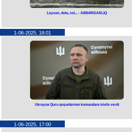
Leysan, dolu, sel... - XƏBƏRDARLIQ
Leysan, dolu, sel... -
XƏBƏRDARLIQ
1-06-2025, 18:01
Milli Hidrometeorologiya Xidmətinin məlumatına əsasən iyunun 2-si
axşam şimal və qərb rayonlarından başlayaraq 5-dək hava şəraitinin
fasilələrlə yağıntılı olacağı, şimşək çaxacağı gözlənilir.
Bu barədə Milli Hidrometeorologiya Xidmətindən bildirilib.
Ayrı-ayrı yerlərdə yağıntının leysan xarakterli intensiv olacağı, dolu
düşəcəyi ehtimalı var.
Gözlənilən yağıntılar ilə əlaqədar çaylarda sululuğun artacağı, Böyük 
Kiçik Qafqaz ərazisindən axan çaylardan qısamüddətli sel və daşqın
keçəcəyi ehtimal olunur.
Ukrayna Quru qoşunlarının komandanı istefa verdi
Ukrayna Quru qoşunlarının
komandanı istefa verdi
1-06-2025, 17:00
Ukrayna Quru qoşunlarının komandanı Mixaylo Drapatiy ordunun təli