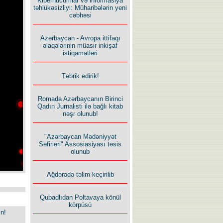
Kiberhücumlar və informasiya
təhlükəsizliyi: Müharibələrin yeni
cəbhəsi
Azərbaycan - Avropa ittifaqı
əlaqələrinin müasir inkişaf
istiqamatləri
Təbrik edirik!
Romada Azərbaycanın Birinci
Qadın Jurnalisti ilə bağlı kitab
nəşr olunub!
"Azərbaycan Mədəniyyət
Səfirləri" Assosiasiyası təsis
olunub
Ağdərədə təlim keçirilib
Qubadlıdan Poltavaya könül
körpüsü
in!