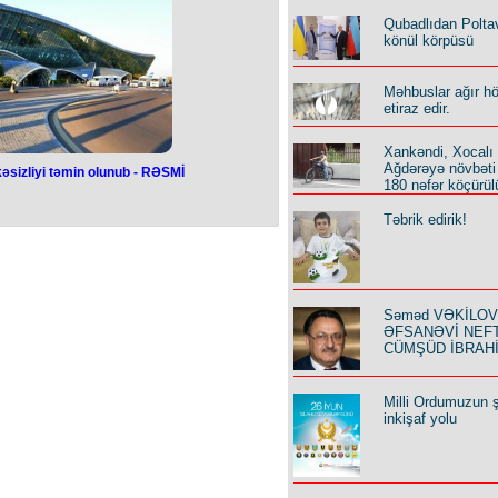
Qubadlıdan Polta
könül körpüsü
Məhbuslar ağır h
etiraz edir.
Xankəndi, Xocalı
Ağdərəyə növbəti
əsizliyi təmin olunub - RƏSMİ
180 nəfər köçürül
 ermənilərin
Təbrik edirik!
 təmin olunub -
SMİ
 sonra İran, İraq və İsrail hava
Səməd VƏKİLOV y
 məhdudiyyətləri səbəbindən 13
ƏFSANƏVİ NEF
rələr uçuşların təhlükəsiz şəkildə
CÜMŞÜD İBRAH
ər Əliyev Beynəlxalq Aeroportunu
n məlumatlarına əsasən, ehtiyat enişi
usiya Federasiyası vətəndaşları da
b.
Milli Ordumuzun ş
Beynəlxalq Aeroportunun Mətbuat
inkişaf yolu
şinlərin təhlükəsizliyi və rahatlığı
siya qanunvericiliyinə uyğun xidmət
ilib.
iyat enişi etmiş reyslərin yarıdan
igər reyslər üzrə isə koordinasiya