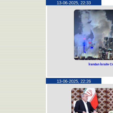
13-06-2025, 22:33
İran ordusu “bütün gücü ilə” İsrailə
Bunu İranın ali dini lideri Ayətullah 
"İranın silahlı qüvvələri var güclə hə
məhv edəcək. Sionist rejim bu cinay
İran xalqı əmin ola bilər ki, bu mə
Xamenei
Xamenei xalqa müraciətində İsrailin
qiymətləndirib və yəhudi dövlət
proqnozl
İrandan İsrail
İrandan İsrailə
C
İran İsrailə yüzlərlə ba
13-06-2025, 22:26
Bu barədə İranın dövlət age
“İranın sionist rejimə sarsıdıcı ca
sionist rejimin qəddar hücumuna qə
ərazilərə doğru yüzlərlə müxtəlif b
başlayıb”, – məlu
Məlumata görə, İran tərəfindən atıla
sonra İsrailin Müdafiə Nazirliyinin 
veri
"İran ordusu İran ərazisinə zərbələrə