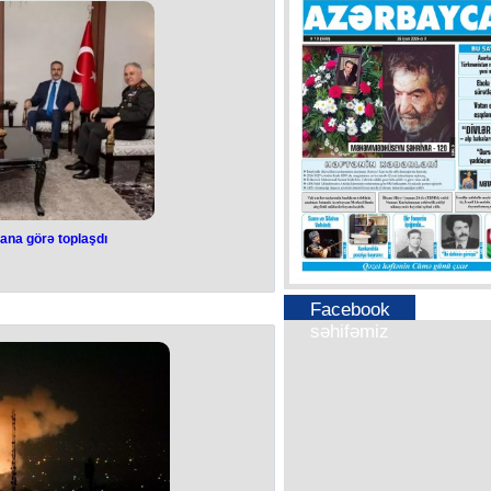
masiya agentliyi məlumat yayıb.
in qadın pilotu əsir götürülüb.
HHM vasitələri bir neçə İsrail hərbi
ki F-35 qırıcısını vurub.
rana görə toplaşdı
əri İrana görə
aşdı
Facebook
səhifəmiz
k ilə bağlı Türkiyənin diplomatik və
lərinin birgə iclası keçirilib.
an, milli müdafiə naziri Yaşar Güler,
, ordu generalı Metin Gürak və Milli
him Kalının iştirakı ilə keçirilən
inliyin mümkün nəticələri müzakirə
ib.
idan bildirib ki, Türkiyə Prezidenti
 yaxından izləyir və mütəmadi
rumları dövlət başçısının tapşırıqları
iləcək ehtimal ssenarilərə uyğun