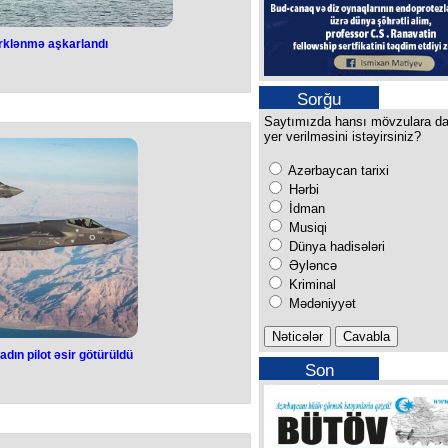
irklənmə aşkarlandı
loji çirklənmə
landı
Sorğu
Saytımızda hansı mövzulara d
yektlərində radioloji və kimyəvi
yer verilməsini istəyirsiniz?
kar edilib.
Agentliyinin rəhbəri Rafael Qrossi
Azərbaycan tarixi
rib.
tam mühafizəsini və dinc məqsədlər
Hərbi
çün İrana ekspertlər göndərməyə
İdman
ki, nüvə obyektlərinə heç vaxt hücum
Musiqi
əlidir.
ə təhlükəsizliyi təmin etmək üçün
Dünya hadisələri
tməyə hazır olduğunu bildirib.
Əyləncə
Kriminal
Mədəniyyət
 Qadın pilot əsir götürüldü
Son
ı vuruldu - Qadın
buraxılışımız
 götürüldü
qırıcısını vurub.