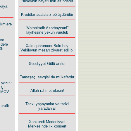
Hüseynin həyatı risk altındadır
vaya
Kreditlər ədalətsiz bölüşdürülür
ökmlərə
“Vətənimdir Azərbaycan!”
layihəsinə yekun vurulub
 və
 dəfə
Xalq qəhrəmanı Balo bəy
üb
Vəkilovun məzarı ziyarət edilib.
Əbədiyyət Gülü anıldı
Tamaşaçı sevgisi də mükafatdır
azır :
TÇİ
Allah rəhmət eləsin!
İMOV –
Tarixi yaşayanlar və tarixi
ərəfli
yaradanlar
Xankəndi Mədəniyyət
Mərkəzində ilk konsert