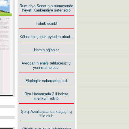
Rumıniya Senatının nümayəndə
heyəti Xankəndiyə səfər edib
Təbrik edirik!
Köhnə bir şəhəri eylədim abad...
Həmin oğlanlar
Avropanın enerji təhlükəsizliyi
yeni mərhələdə:
Ekoloqlar xəbərdarlıq etdi
Rza Həsənzadə 2 il həbsə
məhkum edilib
Şərqi Azərbaycanda xalçaçılıq
iflic olub