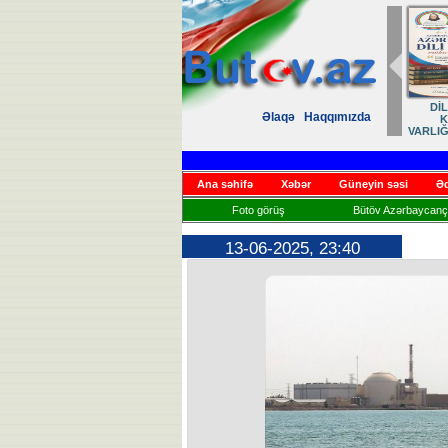
DİLİMİZ – MİLLİ
Azərbaycan dili milli
Komitə sədri
Zə
Əlaqə
Haqqımızda
KİMLİYİMİZ,
irsimizin əbədi
professoru təbrik etdi
Həsr
VARLIĞIMIZ VƏ QÜRUR
daşıyıcısıdır
MƏNBƏYİMİZ
Ana səhifə
Xəbər
Güneyin səsi
Əd
Foto görüş
Bütöv Azərbaycançı
13-06-2025, 23:40