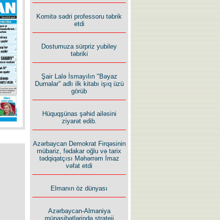
Komitə sədri professoru təbrik
etdi
Dostumuza sürpriz yubiley
təbriki
Şair Lalə İsmayılın "Bəyaz
Durnalar" adlı ilk kitabı işıq üzü
görüb
Hüquqşünas şəhid ailəsini
ziyarət edib.
Azərbaycan Demokrat Firqəsinin
mübariz, fədakar oğlu və tarix
tədqiqatçısı Məhərrəm İmaz
vəfat etdi
Elmanın öz dünyası
Azərbaycan-Almaniya
münasibətlərində strateji