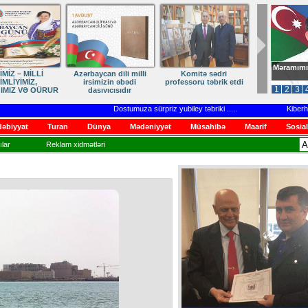
Məramımı
fərdən Qayıdışa –
ANA DİLİMİZ – MİLLİ
Ruhumuzun manifesti
ətin Sonu Yaxındır
KİMLİYİMİZDİR
1
2
3
Dostumuza sürpriz yubiley təbriki
.....
Kiberhücumla
əbiyyat
Turan
Dünya
Mədəniyyət
Müsahibə
Maarif
Sosial
lar
Reklam xidmətləri