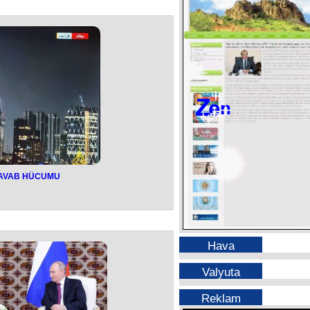
 hücum edəcək və onu “məhv edəcək”.
Əli Xamenei xalqa müraciətində deyib.
rəkət edəcək və alçaq sionist rejimini
ətdən sağ-salamat xilas olmayacaq.
sələdə heç bir güzəşt olmayacaq", -
 deyib.
 İrana hücumlarını da cinayət kimi
inin “acı və dəhşətli taleyi”ni
aşdırıb.
ə CAVAB HÜCUMU
AVAB HÜCUMU
llistik raket buraxıb.
ntliyi IRNA məlumat yayıb.
vabı başlayır. Bir neçə dəqiqə öncə
Hava
ti cavab əməliyyatı işğal olunmuş
allistik raketlərin buraxılması ilə
matda vurğulanıb.
Valyuta
n ballistik raketlərinin düşməsindən
qərargahının yaxınlığında yanğın baş
b.
Reklam
 cavab olaraq İsrailə qarşı əməliyyat