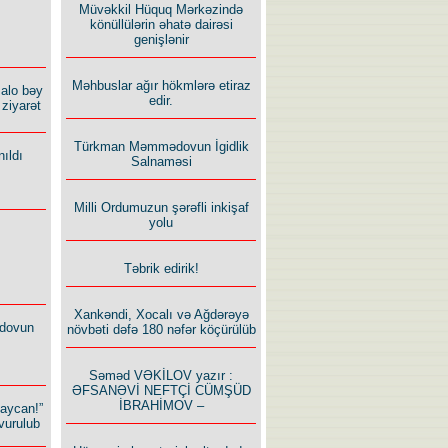
Müvəkkil Hüquq Mərkəzində
könüllülərin əhatə dairəsi
genişlənir
Məhbuslar ağır hökmlərə etiraz
alo bəy
edir.
ziyarət
Türkman Məmmədovun İgidlik
ıldı
Salnaməsi
Milli Ordumuzun şərəfli inkişaf
yolu
Təbrik edirik!
Xankəndi, Xocalı və Ağdərəyə
dovun
növbəti dəfə 180 nəfər köçürülüb
Səməd VƏKİLOV yazır :
ƏFSANƏVİ NEFTÇİ CÜMŞÜD
İBRAHİMOV –
baycan!”
vurulub