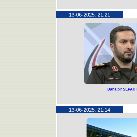
Cənub bölgəmizd
bilər? - Mütəxə
13-06-2025, 21:21
ezam 
İranda baş verən məlum hadisələrdə
yoxlanılması üçün nüvə tədqiqatla
Astaraya ez
İranda vurulan nüvə obyektlərind
dərəcəsini müəyyən etmək məqsədil
Agentliyinin nüvə tədqiqatları depa
tədqiqatlar
Artıq Astara sərhəd zonasında t
mütəxəssislər digər ərazilərdə 
Daha bir SEPAH 
Daha bir SEPAH
İslam İnqilabı Keşikçiləri Korpusunun
13-06-2025, 21:14
hücumları
SEPAH Aerokosmik Qüvvələrinin ha
general Davud 
Xəbər bir neçə saat əvvəl Korpusa
təsdiq