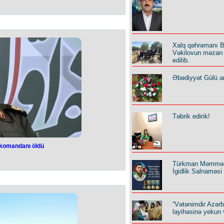
ə radiasiya ola
ssislər Astaraya
olunub
Xalq qəhrəmanı B
n sonra Azərbaycanda radiasiyanın
Vəkilovun məzarı 
rı departamentinin nümayəndələri
edilib.
am olunub.
ən sonra, Azərbaycanda radiasiya
ə İnnovasiya və Rəqəmsal İnkişaf
Əbədiyyət Gülü an
rtamentinin mütəxəssisləri Astarada
a başlayıb.
ədqiqatlar yekunlaşıb. Hazırda
tədqiqatları davam etdirirlər.
Təbrik edirik!
komandanı öldü
 komandanı öldü
Türkman Məmmə
İgidlik Salnaməsi
 (SEPAH) daha bir komandiri İsrailin
nda ölüb.
va hücumundan müdafiə komandanı
Şeyxian ölüb.
“Vətənimdir Azər
 yaxın mənbələr tərəfindən rəsmən
lənib.
layihəsinə yekun 