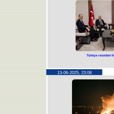
Bu barədə İranın “Tasnim” infor
Bildirilib ki, qırıcılardan birin
“Fars” agentliyi bildirir ki, İranın 
təyyarəsini, o cümlədən i
Türkiyə rəsmiləri İ
Türkiyə rəsmil
topl
13-06-2025, 23:08
İsraillə İran arasında artan gərginli
təhlükəsizlik qüvvələrinin rəhbər
Ölkənin xarici işlər naziri Hakan Fid
Silahlı Qüvvələrin Baş qərargah rəisi
Kəşfiyyat Təşkilatının rəhbəri İbra
toplantıda iki ölkə arasındakı gərg
edil
Görüşlə bağlı açıqlama verən Hakan F
ilk andan etibarən hadisələri
məlumatlandırılır. Ölkənin aidiyyəti qu
əsasında Türkiyəni maraqlandıra b