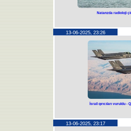
Natanzda radioloji ç
Natanzda radio
aşkar
13-06-2025, 23:26
İranın Natanz şəhərindəki nüvə ob
çirklənmə aş
Bu barədə Beynəlxalq Atom Enerjisi 
bildi
O qeyd edib ki, nüvə obyektlərinin 
üçün istifadəni davam etdirmək ü
hazırdır. Agentlik rəhbəri bildirib 
edilməm
Qrossi vəziyyəti qiymətləndirmək v
mümkün qədər tez İrana səfər e
İsrail qırıcıları vuruldu -
İsrail qırıcılar
pilot əsir
13-06-2025, 23:17
İran İsrailin iki 