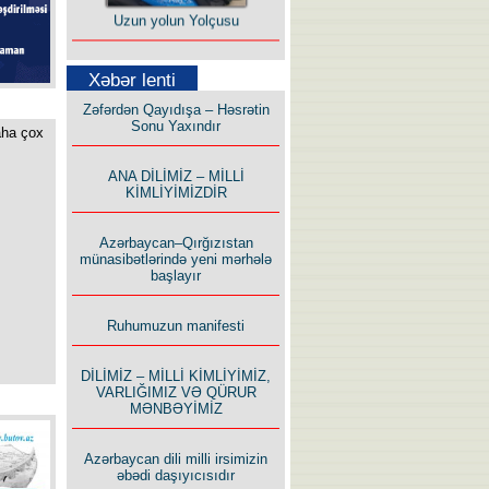
Uzun yolun Yolçusu
Xəbər lenti
Zəfərdən Qayıdışa – Həsrətin
Sonu Yaxındır
aha çox
Bu yolda mən varam!
ANA DİLİMİZ – MİLLİ
KİMLİYİMİZDİR
Azərbaycan–Qırğızıstan
münasibətlərində yeni mərhələ
başlayır
İlham İsmayıl yazır:
Ruhumuzun manifesti
DİLİMİZ – MİLLİ KİMLİYİMİZ,
VARLIĞIMIZ VƏ QÜRUR
MƏNBƏYİMİZ
Rusiyanın süqutunu qaçılmaz
Azərbaycan dili milli irsimizin
edən beş şərt
əbədi daşıyıcısıdır