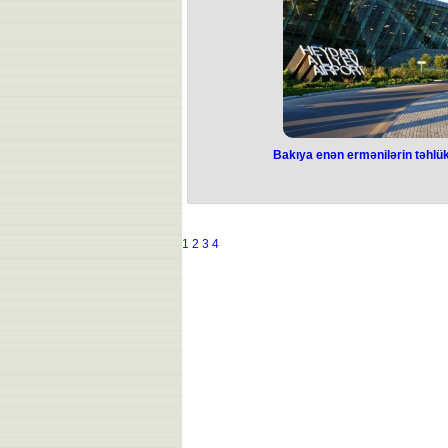
Bakıya enən ermənilərin təhlük
Bakıya enən
təhlükəsizliyi
RƏ
1
2
3
4
İsrailin İrana hava zərbələrindən
məkanlarında tətbiq olunan uçuş
beynəlxalq aviaşirkətə məxsus təyya
davam etdirilməsi məqsədilə Heyd
ehtiyat enişi ediblər. Xarici KİV-ləri
edən bəzi reyslərdə erməniəsilli R
olu
Məsələ ilə bağlı Heydər Əliyev 
xidmətindən bildirilib ki, bütün sərni
təmin edilib. Onlara beynəlxalq avia
göstər
Hazırda mövcud məlumata əsasən, eht
çoxu artıq uçuşlarına davam edib. D