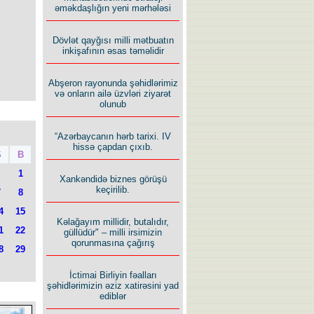
əməkdaşlığın yeni mərhələsi
Dövlət qayğısı milli mətbuatın
inkişafının əsas təməlidir
Abşeron rayonunda şəhidlərimiz
və onların ailə üzvləri ziyarət
olunub
“Azərbaycanın hərb tarixi. IV
hissə çapdan çıxıb.
Ş
B
1
Xankəndidə biznes görüşü
keçirilib.
7
8
4
15
Kəlağayım millidir, butalıdır,
1
22
güllüdür" – milli irsimizin
qorunmasına çağırış
8
29
İctimai Birliyin fəalları
şəhidlərimizin əziz xatirəsini yad
ediblər