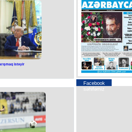
mpionatında qızıl medal qazanıb.
üləşçisi Abdurrahman Hüseynli (45
a Abaşidze ilə qarşılaşıb.
 edən 15 yaşlı güləşçimiz 9:0 hesablı
 çempionu olub.
 uğrunda qarşılaşmada macarıstanlı
 olaraq 5-ci yerlə kifayətlənib.
stanlı Hayk Manukyanla qarşılaşıb.
an Əli gümüş medala sahib çıxıb.
l, 1 gümüş və 2 bürünc medalla başa
ub.
li (110 kq) Avropa çempionu olub,
ylaqaliyev (80 kq) isə üçüncü yeri
b.
ında 3-cü pillədə qərarlaşıb.
rışmaq istəyir
arışmaq istəyir
rder, iş adamı İlon Maskla barışa
Facebook
i deyib.
səhifəmiz
yayımlanan podkastda səsləndirib.
di onun yeganə funksiyası ölkəni
səviyyəyə qaytarmaqdır.
zidentlə bağlı yazdığı bəzi sözlərə
iyini bildirib.