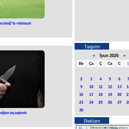
arabağ"la vidalaşdı
lçu "Qarabağ"la
laşdı
Təqvim
su Marko Veşoviç klubdan ayrılıb.
mətbuat xidməti məlumat yayıb.
«
İyun 2025
»
n Benzia və Patrik Andrade ilə
ı açıqlayıb.
Be
Ça
Ç
Ca
C
2
3
4
5
6
9
10
11
12
13
1
16
17
18
19
20
2
23
24
25
26
27
2
30
oğlan bıçaqlandı
oğlan bıçaqlandı
Reklam