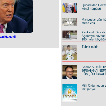
ça”, “Hatayspor” (hər ikisi Türkiyə)
a çıxış edib.
Qubadlıdan Polta
könül körpüsü
Məhbuslar ağır h
etiraz edir.
Xankəndi, Xocalı
Ağdərəyə növbəti
azılığa gəldi
180 nəfər köçürül
azılığa gəldi
Təbrik edirik!
ə bağlı razılığa gəliblər.
onald Tramp məlumat verib.
in son təsdiqini gözləyir. Tramp əlavə
alları təmin etməklə bağlı öhdəlik
rüb.
Səməd VƏKİLOV y
 o cümlədən çinli tələbələrin bizim
ƏFSANƏVİ NEF
əsini təmin edəcəyik. Biz 55 faiz, Çin
CÜMŞÜD İBRAH
lər mükəmməldir”,- deyə Tramp əlavə
b.
Milli Ordumuzun ş
inkişaf yolu