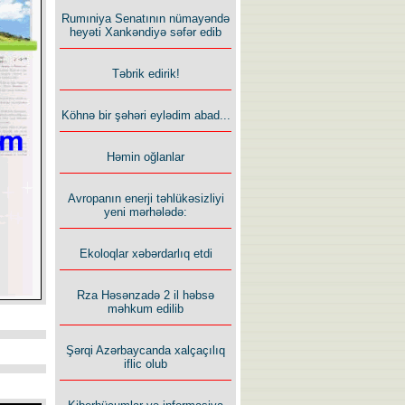
Rumıniya Senatının nümayəndə
heyəti Xankəndiyə səfər edib
Təbrik edirik!
Köhnə bir şəhəri eylədim abad...
Həmin oğlanlar
Avropanın enerji təhlükəsizliyi
yeni mərhələdə:
Ekoloqlar xəbərdarlıq etdi
Rza Həsənzadə 2 il həbsə
məhkum edilib
Şərqi Azərbaycanda xalçaçılıq
iflic olub