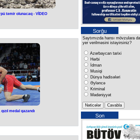
rpü təmir olunacaq - VİDEO
bağlanır: körpü
caq - VİDEO
Sorğu
Saytımızda hansı mövzulara d
q istiqamətdən girişindəki əsas
yer verilməsini istəyirsiniz?
hissəsi bağlanacaq.
pünün təmirə bağlanmasıdır.
Azərbaycan tarixi
dən bildirilib ki, Gəncə avtomobil
körpünün təmiri ilə əlaqədar tətbiq
Hərbi
bitənədək qüvvədə olacaq.
İdman
üvəqqəti olaraq körpünün yanındakı
Musiqi
 təmin olunacaq.
a ətraflı süjetdə:
Dünya hadisələri
Əyləncə
Kriminal
Mədəniyyət
qızıl medal qazandı
Son
pada qızıl medal
buraxılışımız
andı
 Şimali Makedoniyanın paytaxtı