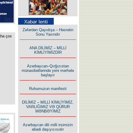
Səfər Alışarlı yazır
Xəbər lenti
Zəfərdən Qayıdışa – Həsrətin
Sonu Yaxındır
aha çox
ANA DİLİMİZ – MİLLİ
KİMLİYİMİZDİR
Uzun yolun Yolçusu
Azərbaycan–Qırğızıstan
münasibətlərində yeni mərhələ
başlayır
Ruhumuzun manifesti
Bu yolda mən varam!
DİLİMİZ – MİLLİ KİMLİYİMİZ,
VARLIĞIMIZ VƏ QÜRUR
MƏNBƏYİMİZ
Azərbaycan dili milli irsimizin
əbədi daşıyıcısıdır