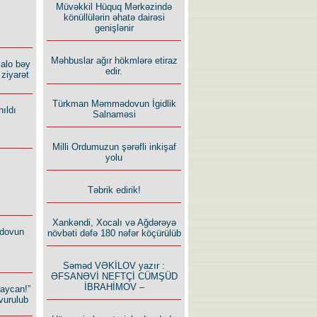
Müvəkkil Hüquq Mərkəzində
könüllülərin əhatə dairəsi
genişlənir
Məhbuslar ağır hökmlərə etiraz
alo bəy
edir.
ziyarət
Türkman Məmmədovun İgidlik
ıldı
Salnaməsi
Milli Ordumuzun şərəfli inkişaf
yolu
Təbrik edirik!
Xankəndi, Xocalı və Ağdərəyə
dovun
növbəti dəfə 180 nəfər köçürülüb
Səməd VƏKİLOV yazır :
ƏFSANƏVİ NEFTÇİ CÜMŞÜD
İBRAHİMOV –
baycan!”
vurulub