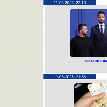
Sumqayıt şəhərində gənclər arasın
11-06-2025, 22:10
nəfər bıç
Hadisə 9-cu mikrorayon ə
İlkin məlumata görə, şəhər sakini, 2
yaranmış mübahisə zəminində 2007
xəsarət y
Yaralı dərhal xəstəxanaya çatdırılıb.
ki, 2007-ci il təvəllüdlü şəxs (kişi c
Tibb Mərkəzinin tabeliyində olan Uşa
şöbəsinə hospitalizasiya olunub. 
etməyən kəsilmiş yara diaqnozu ilə on
Ona kəsici-deşici alətlə xəsarət yeti
polis əməkdaşları tərəfindən müəyy
aparı
Son 12 ildə Ukra
Son 12 ildə Ukr
Serbiya prezidenti Aleksandar Vuç
11-06-2025, 21:56
edi
Bu, onun prezident kimi 12 il
Serbiya prezidentinin ofisi Vuçiçin
Ukrayna-Cənub-Şərqi Avropa sammit
Qərb mətbuatı sammitdə Cənub-Şər
səviyyəli nümayəndələrinin
"Euronews" bildirir ki, Serbiya prezi
Aİ-nin Ukraynadakı müharibə ilə bağl
Serbiya Rusiyanın Ukraynadakı müha