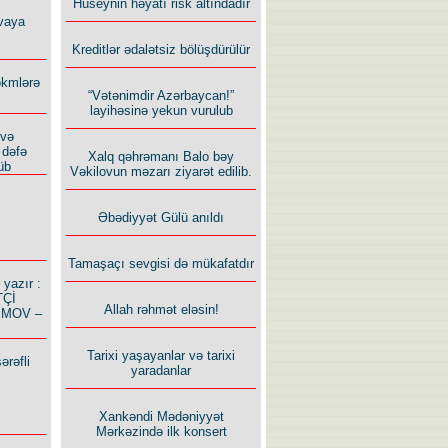
Hüseynin həyatı risk altındadır
vaya
Kreditlər ədalətsiz bölüşdürülür
ökmlərə
“Vətənimdir Azərbaycan!”
layihəsinə yekun vurulub
 və
 dəfə
Xalq qəhrəmanı Balo bəy
üb
Vəkilovun məzarı ziyarət edilib.
Əbədiyyət Gülü anıldı
Tamaşaçı sevgisi də mükafatdır
azır :
TÇİ
Allah rəhmət eləsin!
İMOV –
Tarixi yaşayanlar və tarixi
ərəfli
yaradanlar
Xankəndi Mədəniyyət
Mərkəzində ilk konsert