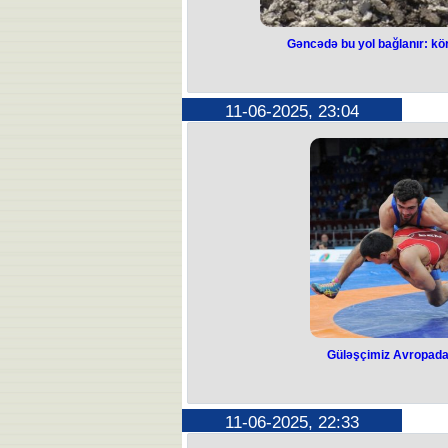
Gəncədə bu yol bağlanır: kö
Gəncədə bu yol 
təmir oluna
11-06-2025, 23:04
Bu gecədən etibarən Gəncənin şər
magistral yolun bir 
Səbəb bu yol üzərindəki kör
Avtomobil Yolları Dövlət Agentliyin
yolunun 2-ci kilometrində yerləşən 
olunan məhdudlaşma, işlər 
Nəqliyyat vasitələrinin hərəkəti m
alternativ yolla
Mövzu ilə bağlı dah
Güləşçimiz Avropada 
Güləşçimiz Avro
qaz
11-06-2025, 22:33
Azərbaycanın daha bir güləşçisi