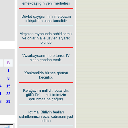
əməkdaşlığın yeni mərhələsi
Dövlət qayğısı milli mətbuatın
inkişafının əsas təməlidir
Abşeron rayonunda şəhidlərimiz
və onların ailə üzvləri ziyarət
olunub
“Azərbaycanın hərb tarixi. IV
hissə çapdan çıxıb.
Ş
B
1
Xankəndidə biznes görüşü
keçirilib.
7
8
4
15
Kəlağayım millidir, butalıdır,
1
22
güllüdür" – milli irsimizin
qorunmasına çağırış
8
29
İctimai Birliyin fəalları
şəhidlərimizin əziz xatirəsini yad
ediblər