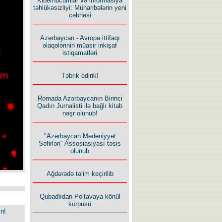
Kiberhücumlar və informasiya
təhlükəsizliyi: Müharibələrin yeni
cəbhəsi
Azərbaycan - Avropa ittifaqı
əlaqələrinin müasir inkişaf
istiqamatləri
Təbrik edirik!
Romada Azərbaycanın Birinci
Qadın Jurnalisti ilə bağlı kitab
nəşr olunub!
"Azərbaycan Mədəniyyət
Səfirləri" Assosiasiyası təsis
olunub
Ağdərədə təlim keçirilib
Qubadlıdan Poltavaya könül
körpüsü
in!