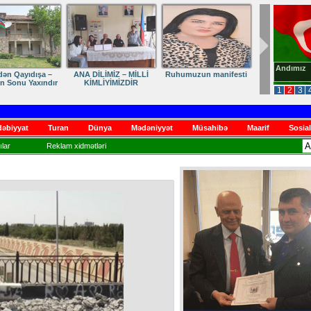
Andımız
dən Qayıdışa –
ANA DİLİMİZ – MİLLİ
Ruhumuzun manifesti
in Sonu Yaxındır
KİMLİYİMİZDİR
1
2
3
əbiyyat
Turan
Dünya
Mədəniyyət
Müsahibə
Maarif
Sosial
lar
Reklam xidmətləri