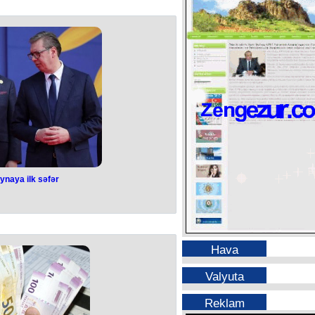
da baş verən münaqişə zamanı bir
aqlanıb.
razisində qeydə alınıb.
008-ci il təvəllüdlü M.M aralarında
-ci il təvəllüdlü N.A-ya bıçaqla
etirib.
 Sumqayıt Tibb Mərkəzindən bildirilib
insli) saat 14:10 radələrində Sumqayıt
q Xəstəxanasının Təcili tibbi yardım
Sol bel nahiyəsində daxilə nüfuz
a zəruri tibbi yardımlar göstərilib.
rməkdə şübhəli bilinən 16 yaşlı gənc
ən olunaraq saxlanılıb. Araşdırma
lır.
ynaya ilk səfər
aynaya ilk səfər
iç çərşənbə günü Ukraynaya səfər
b.
də Ukraynaya ilk səfəri olub.
Hava
 bir günlük səfəri zamanı Odessada
ində iştirak edəcəyini açıqlayıb.
qi Avropanın 12 ölkəsinin yüksək
Valyuta
 iştirak edəcəyini yazıb.
dentinin sammitdə iştirakı Belqradın
ı mövqeyinə yaxınlaşdığını göstərir.
Reklam
ribəsində özünü neytral ölkə kimi