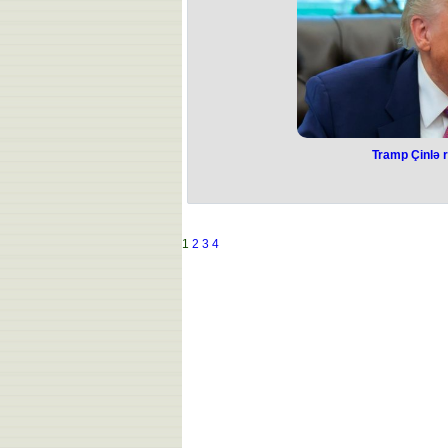
“Olimpiakos” (Yunanıstan), “Fənərbax
kimi klublard
Tramp Çinlə r
Tramp Çinlə r
ABŞ-la Çin ticarət sazişi il
Bu barədə ABŞ Prezidenti D
Bildirib ki, sənəd hər iki ölkə liderin
1
2
3
4
edib ki, Çin istənilən nadir miner
götü
“Biz isə Çinə razılaşdırdıqlarımızı,
kollec və universitetlərimizdən istifad
isə 10 faiz tarif əldə edəcək. Əlaqə
edi