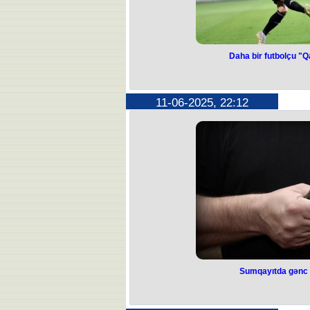
Daha bir futbolçu "Q
Daha bir futbo
vida
11-06-2025, 22:12
"Qarabağ"ın monteneqrolu futbolçu
Bu barədə Ağdam təmsilçisinin 
"Köhlən atlar" daha əvvəl Yassi
vidalaşdığın
Sumqayıtda gənc 
Sumqayıtda gənc 