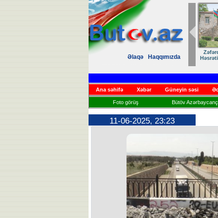
Zəfər
Əlaqə
Haqqımızda
Həsrət
Ana səhifə
Xəbər
Güneyin səsi
Əd
Foto görüş
Bütöv Azərbaycançı
11-06-2025, 23:23