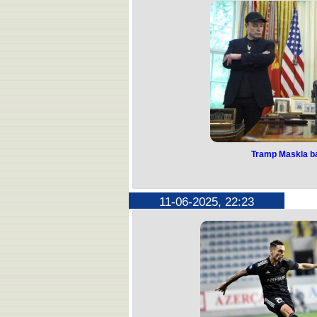
Skopyedə keçirilən U-17 Avropa çe
Üçüncü yarış günündə yunan-Roma g
kq) finalda gürcüstanlı Sab
Görüşün taleyini elə ilk hissədə həll
qələbəylə Avropa
Elşad Abbasov (51 kq) bürünc medal
Keve Kovaça 1:3 hesabıyla məğlub
Əli Nəzərov (60 kq) finalda erməni
Rəqibinə 3:11 hesabıyla məğlub ol
Bununla da komandamız yarışı 2 qızı
vur
Qeyd edək ki, dünən Rihad İbrahim
Qurban Məcnunovla (48 kq) Nicat Ye
tutu
Milli 116 xalla komanda hesab
Tramp Maskla ba
Tramp Maskla b
ABŞ Prezidenti Donald Tramp milya
11-06-2025, 22:23
biləcəyin
Bu barədə Tramp “New York Post”da 
Dövlət başçısı vurğulayıb ki, in
əvvəlkindən daha yüksək 
İlon Mask da bu gün X hesabında pre
görə təəssüf etd