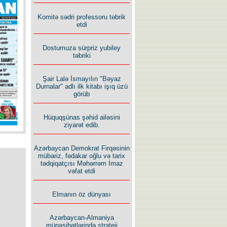
İlham İsmayıl yazır:
Komitə sədri professoru təbrik
etdi
Dostumuza sürpriz yubiley
təbriki
Şair Lalə İsmayılın "Bəyaz
Rusiyanın süqutunu qaçılmaz
Durnalar" adlı ilk kitabı işıq üzü
edən beş şərt
görüb
Hüquqşünas şəhid ailəsini
ziyarət edib.
Azərbaycan Demokrat Firqəsinin
mübariz, fədakar oğlu və tarix
tədqiqatçısı Məhərrəm İmaz
vəfat etdi
Elmanın öz dünyası
Azərbaycan-Almaniya
münasibətlərində strateji