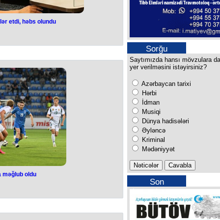
ər etdi, həbs olundu
ənglər etdi, həbs
ndu
Sorğu
Saytımızda hansı mövzulara d
i öz başına iş açıb.
yer verilməsini istəyirsiniz?
 40 yaşlı Əbdül Süleymanov (şərti
 "102” qaynar xəttinə dəfələrlə zəng
Azərbaycan tarixi
lər səsləndirib və mərkəzi lüzumsuz
ul edib.
Hərbi
dayısı ilə mübahisə etdikdən sonra
İdman
sassız şikayətlər bildirib.
Musiqi
kdaşları Qızılağac kəndinə gedib.
erməkdən yayınıb, nalayiq hərəkətlər
Dünya hadisələri
lik göstərib.
Əyləncə
ibati xəta protokolu tərtib olunub və
Kriminal
çün məhkəməyə göndərilib.
lə Ə. Süleymanov xırda xuliqanlıqda
Mədəniyyət
aydada 10 sutka həbs edilib.
a məğlub oldu
Son
da məğlub oldu
buraxılışımız
əşq toplanışı çərçivəsində ikinci
şünü keçirib.
rşılaşıb. “Liv Bona Dea Arena”da