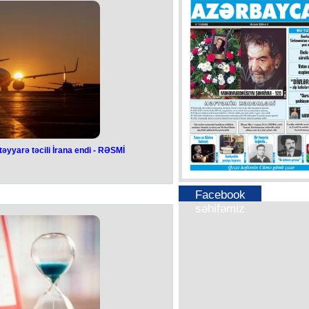
esablı qələbəsi ilə yekunlaşıb.
 ilə Dominik Soboslai fərqləniblər.
 Renat Dadaşov imza atıb.
iktor Şimusikin idarə edib.
əhbərlik etdiyi milli iyunun 7-də
olsuz heç-heçə edib.
əyyarə təcili İrana endi - RƏSMİ
arlarını daşıyan
rana endi - RƏSMİ
Facebook
səhifəmiz
indən azərbaycanlı zəvvarların ilk
li olaraq İranın Rəşt şəhərinə eniş
b.
əhhəti pisləşdiyindən təyyarə heyəti
ək, təyyarəni İranın Rəşt şəhərinə
lə əlaqədar Qafqaz Müsəlmanları
nin müdiri, Həcc elektron sisteminin
 məlumatı təsdiq edib.
əşib və təyyarə Rəşt şəhərinə enməyə
 hər şey yaxşıdır və təyyarə hazırda
əyə hazırlaşır.