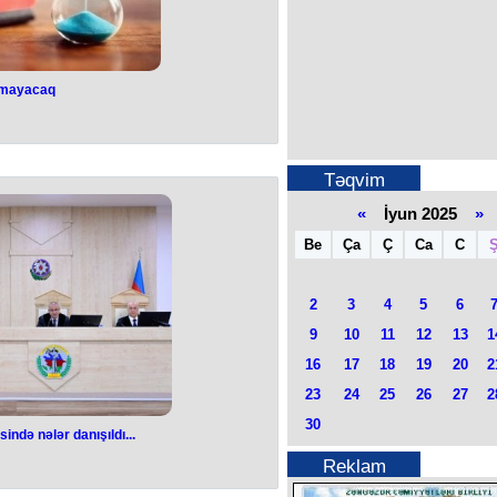
olmayacaq
olmayacaq
aqədar 3 gün iş olmayacaq.
iyun bazar gününə təsadüf edir.
Təqvim
n, 16 iyun qeyri-iş günü olacaq.
gününə təsadüf edir.
«
İyun 2025
»
n qeyri-iş günləri olacaq.
Be
Ça
Ç
Ca
C
2
3
4
5
6
9
10
11
12
13
1
16
17
18
19
20
2
23
24
25
26
27
2
30
də nələr danışıldı...
kəməsində nələr
Reklam
ldı...