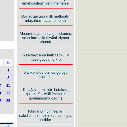
əməkdaşlığın yeni mərhələsi
Dövlət qayğısı milli mətbuatın
inkişafının əsas təməlidir
Abşeron rayonunda şəhidlərimiz
və onların ailə üzvləri ziyarət
olunub
“Azərbaycanın hərb tarixi. IV
hissə çapdan çıxıb.
Ş
B
1
Xankəndidə biznes görüşü
keçirilib.
7
8
4
15
Kəlağayım millidir, butalıdır,
1
22
güllüdür" – milli irsimizin
qorunmasına çağırış
8
29
İctimai Birliyin fəalları
şəhidlərimizin əziz xatirəsini yad
ediblər