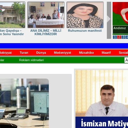
Andımız
dən Qayıdışa –
ANA DİLİMİZ – MİLLİ
Ruhumuzun manifesti
in Sonu Yaxındır
KİMLİYİMİZDİR
1
2
3
əbiyyat
Turan
Dünya
Mədəniyyət
Müsahibə
Maarif
Sosial
lar
Reklam xidmətləri