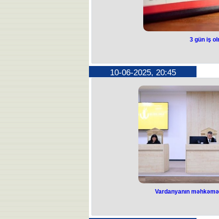
3 gün iş 
3 gün iş 
Milli Qurtuluş Günü ilə əl
10-06-2025, 20:45
Bu il Milli Qurtuluş Günü - 15 
Əmək Məcəlləsinin tələbinə əsasə
Bu il 14 iyun şənbə 
Beləliklə, 14, 15 və 16 iyu
Vardanyanın məhkəməsin
Vardanyanın məh
danışı