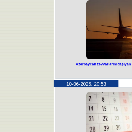
təşkil olunan oyun rəqibin 2:1 h
Macarların heyətində Bernabaş Varqa
Millinin yeganə qoluna isə
Matçı belaruslu baş hakim V
Qeyd edək ki, Fernandu Santuşun r
Riqada Latviya ilə q
Azərbaycan zəvvarlarını daşıyan t
Azərbaycan zəvv
təyyarə təcili İ
10-06-2025, 20:53
Səudiyyə Ərəbistanının Ciddə şəhər
qrupunu Bakıya gətirən təyyarə təci
edi
Bildirilib ki, zəvvarlardan birinin s
uçuş zamanı təcili qərar qəbul edər
endirməyə məcbur olub. Məsələ i
İdarəsi (QMİ) Xarici əlaqələr şöbəsi
rəhbəri Vüsal Cahangiri
O bildirib ki, bir nəfərin halı pisl
məcbur olub. Vüsal Cahangiri edib ki,
Bakıya yola düşm