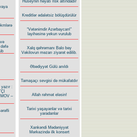
Hüseynin həyatı risk altındadır
vaya
Kreditlər ədalətsiz bölüşdürülür
ökmlərə
“Vətənimdir Azərbaycan!”
layihəsinə yekun vurulub
 və
 dəfə
Xalq qəhrəmanı Balo bəy
üb
Vəkilovun məzarı ziyarət edilib.
Əbədiyyət Gülü anıldı
Tamaşaçı sevgisi də mükafatdır
azır :
TÇİ
Allah rəhmət eləsin!
İMOV –
Tarixi yaşayanlar və tarixi
ərəfli
yaradanlar
Xankəndi Mədəniyyət
Mərkəzində ilk konsert