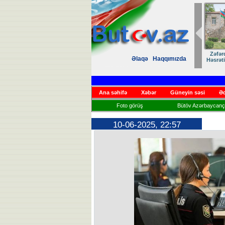
Zəfər
Əlaqə
Haqqımızda
Həsrət
Ana səhifə
Xəbər
Güneyin səsi
Əd
Foto görüş
Bütöv Azərbaycançı
10-06-2025, 22:57