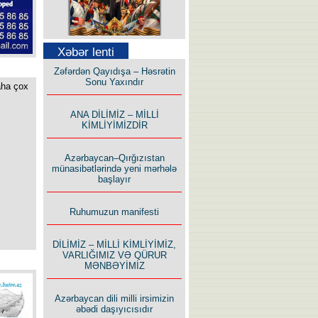
Səfər Alışarlı yazır
Xəbər lenti
Zəfərdən Qayıdışa – Həsrətin
Sonu Yaxındır
aha çox
ANA DİLİMİZ – MİLLİ
KİMLİYİMİZDİR
Uzun yolun Yolçusu
Azərbaycan–Qırğızıstan
münasibətlərində yeni mərhələ
başlayır
Ruhumuzun manifesti
Bu yolda mən varam!
DİLİMİZ – MİLLİ KİMLİYİMİZ,
VARLIĞIMIZ VƏ QÜRUR
MƏNBƏYİMİZ
Azərbaycan dili milli irsimizin
əbədi daşıyıcısıdır