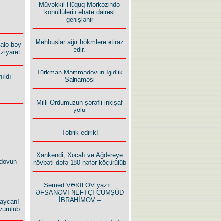
Müvəkkil Hüquq Mərkəzində
könüllülərin əhatə dairəsi
genişlənir
Məhbuslar ağır hökmlərə etiraz
alo bəy
edir.
ziyarət
Türkman Məmmədovun İgidlik
ıldı
Salnaməsi
Milli Ordumuzun şərəfli inkişaf
yolu
Təbrik edirik!
Xankəndi, Xocalı və Ağdərəyə
dovun
növbəti dəfə 180 nəfər köçürülüb
Səməd VƏKİLOV yazır :
ƏFSANƏVİ NEFTÇİ CÜMŞÜD
İBRAHİMOV –
baycan!”
vurulub