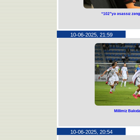
“102”yə əsassız zəngl
“102”yə əsassız z
olu
10-06-2025, 21:59
Masallıda sərxoş kiş
Rayonun Qızılağac kəndində yaşayan
ad-soyadlı) Daxili İşlər Nazirliyinin
edərək faktlara əsaslanmayan şikayət
yerə məşğ
Sonuncu dəfə o, sərxoş vəziyyətdə 
"102”yə ardıcıl zəng edib, ə
Məsələni araşdırmaq üçün polis əmə
Əbdül isə polisin suallarına cavab v
edərək tabesiz
Hərəkətlərinə görə onun barəsində inz
hüquqi qiymət verilməsi ü
Masallı Rayon Məhkəməsinin qərarı i
təqsirli bilinərək inzibati q
Millimiz Bakıd
Millimiz Bakı
Azərbaycan milli komandası təlim-m
10-06-2025, 20:54
yoldaşlıq görü
Yığma komandamız Macarıstanla qa