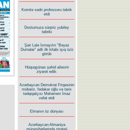
İlham İsmayıl yazır:
Komitə sədri professoru təbrik
etdi
Dostumuza sürpriz yubiley
təbriki
Şair Lalə İsmayılın "Bəyaz
Rusiyanın süqutunu qaçılmaz
Durnalar" adlı ilk kitabı işıq üzü
edən beş şərt
görüb
Hüquqşünas şəhid ailəsini
ziyarət edib.
Azərbaycan Demokrat Firqəsinin
mübariz, fədakar oğlu və tarix
tədqiqatçısı Məhərrəm İmaz
vəfat etdi
Elmanın öz dünyası
Azərbaycan-Almaniya
münasibətlərində strateji