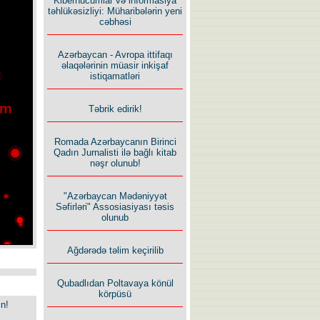
Kiberhücumlar və informasiya
təhlükəsizliyi: Müharibələrin yeni
cəbhəsi
Azərbaycan - Avropa ittifaqı
əlaqələrinin müasir inkişaf
istiqamatləri
Təbrik edirik!
Romada Azərbaycanın Birinci
Qadın Jurnalisti ilə bağlı kitab
nəşr olunub!
"Azərbaycan Mədəniyyət
Səfirləri" Assosiasiyası təsis
olunub
Ağdərədə təlim keçirilib
Qubadlıdan Poltavaya könül
körpüsü
in!