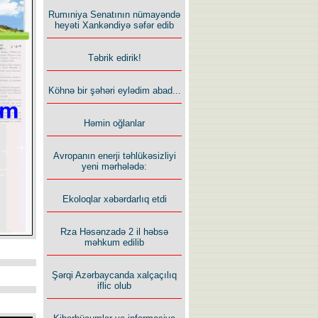
Rumıniya Senatının nümayəndə
heyəti Xankəndiyə səfər edib
Təbrik edirik!
Köhnə bir şəhəri eylədim abad...
Həmin oğlanlar
Avropanın enerji təhlükəsizliyi
yeni mərhələdə:
Ekoloqlar xəbərdarlıq etdi
Rza Həsənzadə 2 il həbsə
məhkum edilib
Şərqi Azərbaycanda xalçaçılıq
iflic olub