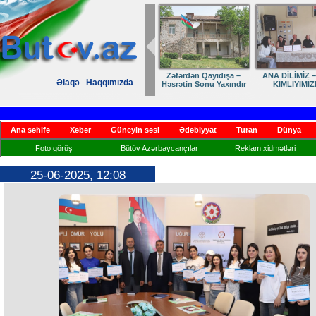
Zəfərdən Qayıdışa –
ANA DİLİMİZ –
Əlaqə
Haqqımızda
Həsrətin Sonu Yaxındır
KİMLİYİMİZ
Ana səhifə
Xəbər
Güneyin səsi
Ədəbiyyat
Turan
Dünya
Foto görüş
Bütöv Azərbaycançılar
Reklam xidmətləri
25-06-2025, 12:08