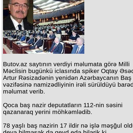
Butov.az saytının verdiyi məlumata görə Milli
Məclisin bugünkü iclasında spiker Oqtay Əsə
Artur Rəsizadənin yenidən Azərbaycanın Baş 
vəzifəsinə namizədliyinin irəli sürüldüyü barə
məlumat verib.
Qoca baş nazir deputatların 112-nin səsini
qazanaraq yerini möhkəmlədib.
78 yaşlı baş nazirin 17 ildir nə işlə məşğul o
deyə bilməsək də,qeyd edə bilərik ki,