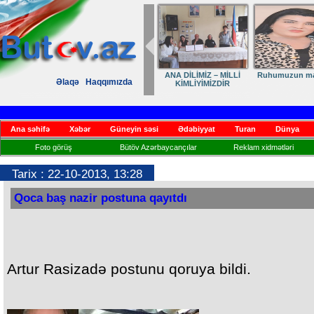
ANA DİLİMİZ – MİLLİ
Ruhumuzun manifesti
DİLİMİZ – MİLLİ
El
Əlaqə
Haqqımızda
KİMLİYİMİZDİR
KİMLİYİMİZ,
VARLIĞIMIZ VƏ QÜRUR
MƏNBƏYİMİZ
Ana səhifə
Xəbər
Güneyin səsi
Ədəbiyyat
Turan
Dünya
Foto görüş
Bütöv Azərbaycançılar
Reklam xidmətləri
Tarix : 22-10-2013, 13:28
Qoca baş nazir postuna qayıtdı
Artur Rasizadə postunu qoruya bildi.