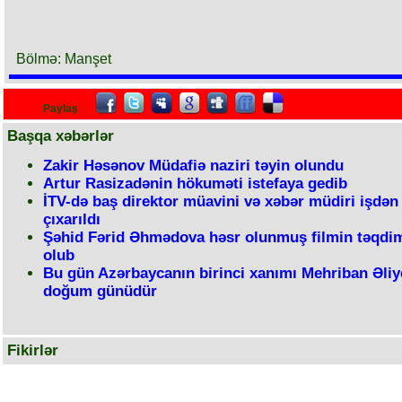
Bölmə: Manşet
Paylaş
Başqa xəbərlər
Zakir Həsənov Müdafiə naziri təyin olundu
Artur Rasizadənin hökuməti istefaya gedib
İTV-də baş direktor müavini və xəbər müdiri işdən
çıxarıldı
Şəhid Fərid Əhmədova həsr olunmuş filmin təqdim
olub
Bu gün Azərbaycanın birinci xanımı Mehriban Əliy
doğum günüdür
Fikirlər