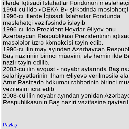
illərdə İqtisadi Islahatlar Fondunun məsləhətçi
1994-cü ildə «DEKA-B» şirkətində məsləhətçi
1996-cı illərdə İqtisadi İslahatlar Fondunda
məsləhətçi vəzifəsində işləyib.
1996-cı ildə Prezident Heydər Əliyev onu
Azərbaycan Respublikası Prezidentinin iqtisa
məsələlər üzrə köməkçisi təyin edib.
1996-cı ilin may ayından Azərbaycan Respubl
Baş nazirinin birinci müavini, elə həmin ildə 
nazir təyin edilib.
2003-cü ilin avqust - noyabr aylarında Baş naz
səlahiyyətlərinin İlham Əliyevə verilməsilə əl
Artur Rasizadə hökumət rəhbərinin birinci mü
vəzifəsini icra edib.
2003-cü ilin noyabr ayından yenidən Azərbay
Respublikasının Baş naziri vəzifəsinə qaytarıl
Paylaş