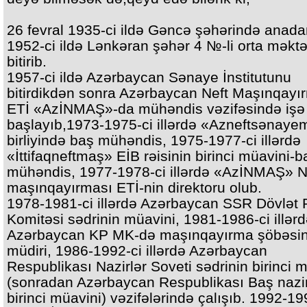
26 fevral 1935-ci ildə Gəncə şəhərində anada
1952-ci ildə Lənkəran şəhər 4 №-li orta məktə
bitirib.
1957-ci ildə Azərbaycan Sənaye İnstitutunu
bitirdikdən sonra Azərbaycan Neft Maşınqayı
ETİ «AzİNMAŞ»-da mühəndis vəzifəsində işə
başlayıb,1973-1975-ci illərdə «Azneftsənay
birliyində baş mühəndis, 1975-1977-ci illərdə
«İttifaqneftmaş» ЕİB rəisinin birinci müavini-b
mühəndis, 1977-1978-ci illərdə «AzİNMAŞ» N
maşınqayırması ETİ-nin direktoru olub.
1978-1981-ci illərdə Azərbaycan SSR Dövlət 
Komitəsi sədrinin müavini, 1981-1986-ci illər
Azərbaycan KP MK-də maşınqayırma şöbəsin
müdiri, 1986-1992-ci illərdə Azərbaycan
Respublikası Nazirlər Soveti sədrinin birinci 
(sonradan Azərbaycan Respublikası Baş nazir
birinci müavini) vəzifələrində çalışıb. 1992-19