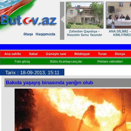
Dostumuza sürpriz
Elmanın öz d
Əlaqə
Haqqımızda
yubiley təbriki
Ana səhifə
Xəbər
Güneyin səsi
Ədəbiyyat
Turan
Dünya
Foto görüş
Bütöv Azərbaycançılar
Reklam xidmətləri
Tarix : 18-09-2013, 15:11
Bakıda yaşayış binasında yanğın olub