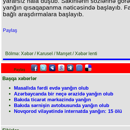
yararsız hala düşüb. Sakinlərin sözlərinə görə
yanğın qısaqapanma nəticəsində başlayıb. Fa
bağlı araşdırmalara başlayıb.
Paylaş
Bölmə: Xəbər / Karusel / Manşet / Xəbər lenti
Paylaş
Başqa xəbərlər
Masallıda fərdi evdə yanğın olub
Azərbaycanda bir neçə ərazidə yanğın olub
Bakıda ticarət mərkəzində yanğın
Bakıda sərnişin avtobusunda yanğın olub
Novqorod vilayətində internatda yanğın: 15 ölü