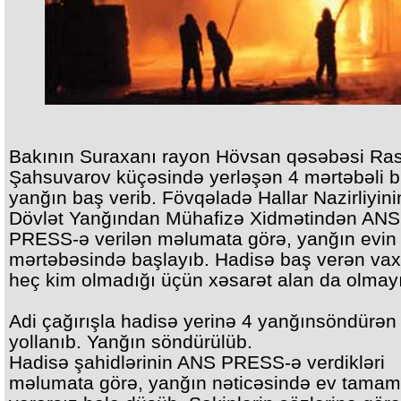
Bakının Suraxanı rayon Hövsan qəsəbəsi Ra
Şahsuvarov küçəsində yerləşən 4 mərtəbəli 
yanğın baş verib. Fövqəladə Hallar Nazirliyini
Dövlət Yanğından Mühafizə Xidmətindən ANS
PRESS-ə verilən məlumata görə, yanğın evin
mərtəbəsində başlayıb. Hadisə baş verən vax
heç kim olmadığı üçün xəsarət alan da olmay
Adi çağırışla hadisə yerinə 4 yanğınsöndürə
yollanıb. Yanğın söndürülüb.
Hadisə şahidlərinin ANS PRESS-ə verdikləri
məlumata görə, yanğın nəticəsində ev tamam