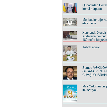
Qubadlıdan Polta
könül körpüsü
Məhbuslar ağır h
etiraz edir.
Xankəndi, Xocalı
Ağdərəyə növbəti
180 nəfər köçürül
Təbrik edirik!
Səməd VƏKİLOV y
ƏFSANƏVİ NEF
CÜMŞÜD İBRAH
Milli Ordumuzun ş
inkişaf yolu