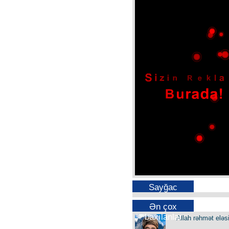
Sayğac
Ən çox
baxılanlar
Allah rəhmət eləs