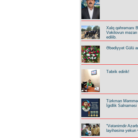
Xalq qəhrəmanı B
Vəkilovun məzarı 
edilib.
Əbədiyyət Gülü an
Təbrik edirik!
Türkman Məmmə
İgidlik Salnaməsi
“Vətənimdir Azər
layihəsinə yekun 