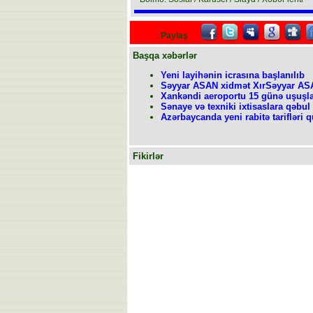
Paylaş
Başqa xəbərlər
Yeni layihənin icrasına başlanılıb
Səyyar ASAN xidmət XırSəyyar AS
Xankəndi aeroportu 15 günə uşuşl
Sənaye və texniki ixtisaslara qəbul 
Azərbaycanda yeni rabitə tarifləri
Fikirlər