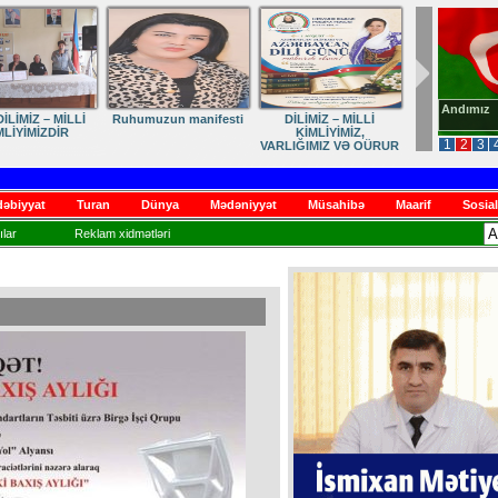
Andımız
İLİMİZ – MİLLİ
Ruhumuzun manifesti
DİLİMİZ – MİLLİ
MLİYİMİZDİR
KİMLİYİMİZ,
1
2
3
VARLIĞIMIZ VƏ QÜRUR
MƏNBƏYİMİZ
əbiyyat
Turan
Dünya
Mədəniyyət
Müsahibə
Maarif
Sosial
lar
Reklam xidmətləri