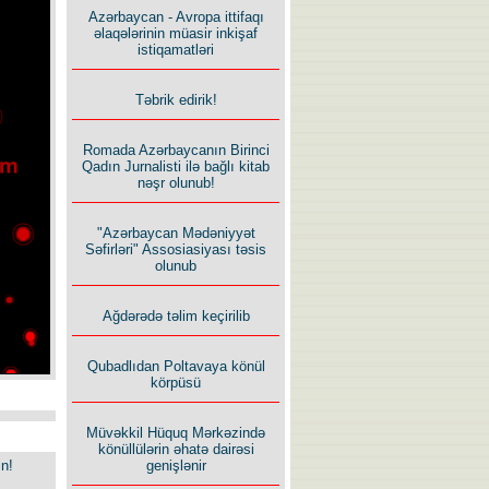
Azərbaycan - Avropa ittifaqı
əlaqələrinin müasir inkişaf
istiqamatləri
Təbrik edirik!
Romada Azərbaycanın Birinci
Qadın Jurnalisti ilə bağlı kitab
nəşr olunub!
"Azərbaycan Mədəniyyət
Səfirləri" Assosiasiyası təsis
olunub
Ağdərədə təlim keçirilib
Qubadlıdan Poltavaya könül
körpüsü
Müvəkkil Hüquq Mərkəzində
könüllülərin əhatə dairəsi
in!
genişlənir