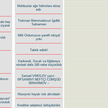
Məhbuslar ağır hökmlərə etiraz
edir.
Türkman Məmmədovun İgidlik
alo bəy
Salnaməsi
ziyarət
Milli Ordumuzun şərəfli inkişaf
ıldı
yolu
Təbrik edirik!
Xankəndi, Xocalı və Ağdərəyə
növbəti dəfə 180 nəfər köçürülüb
Səməd VƏKİLOV yazır :
dovun
ƏFSANƏVİ NEFTÇİ CÜMŞÜD
İBRAHİMOV –
Hüseynin həyatı risk altındadır
baycan!”
vurulub
Kreditlər ədalətsiz bölüşdürülür