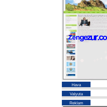
Hava
Valyuta
Reklam