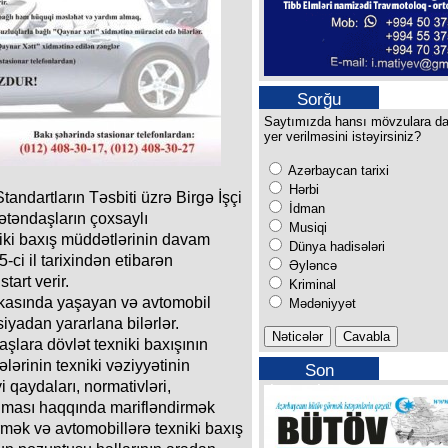
Sorğu
Saytımızda hansı mövzulara d
yer verilməsini istəyirsiniz?
Azərbaycan tarixi
Hərbi
andartların Təsbiti üzrə Birgə İşçi
İdman
ətəndaşların çoxsaylı
Musiqi
niki baxış müddətlərinin davam
Dünya hadisələri
-ci il tarixindən etibarən
Əyləncə
art verir.
Kriminal
kasında yaşayan və avtomobil
Mədəniyyət
siyadan yararlana bilərlər.
şlara dövlət texniki baxışının
ələrinin texniki vəziyyətinin
Son
 qaydaları, normativləri,
buraxılışımız
 olması haqqında marifləndirmək
rmək və avtomobillərə texniki baxış