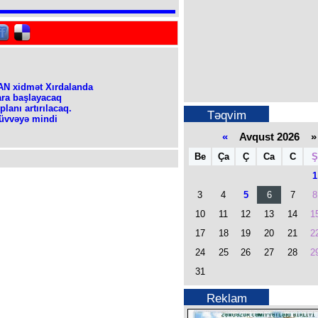
AN xidmət Xırdalanda
ara başlayacaq
planı artırılacaq.
Təqvim
 qüvvəyə mindi
«
Avqust 2026 »
Be
Ça
Ç
Ca
C
Ş
1
3
4
5
6
7
8
10
11
12
13
14
1
17
18
19
20
21
2
24
25
26
27
28
2
31
Reklam