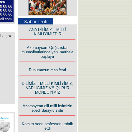
Səfər Alışarlı yazır
Xəbər lenti
ANA DİLİMİZ – MİLLİ
KİMLİYİMİZDİR
aha çox
Azərbaycan–Qırğızıstan
münasibətlərində yeni mərhələ
başlayır
Uzun yolun Yolçusu
Ruhumuzun manifesti
DİLİMİZ – MİLLİ KİMLİYİMİZ,
VARLIĞIMIZ VƏ QÜRUR
MƏNBƏYİMİZ
Bu yolda mən varam!
Azərbaycan dili milli irsimizin
əbədi daşıyıcısıdır
Komitə sədri professoru təbrik
etdi