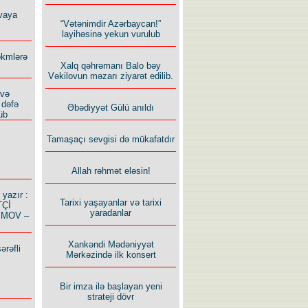
vaya
“Vətənimdir Azərbaycan!”
layihəsinə yekun vurulub
ökmlərə
Xalq qəhrəmanı Balo bəy
Vəkilovun məzarı ziyarət edilib.
 və
 dəfə
Əbədiyyət Gülü anıldı
üb
Tamaşaçı sevgisi də mükafatdır
Allah rəhmət eləsin!
azır :
Tarixi yaşayanlar və tarixi
TÇİ
yaradanlar
İMOV –
Xankəndi Mədəniyyət
ərəfli
Mərkəzində ilk konsert
Bir imza ilə başlayan yeni
strateji dövr