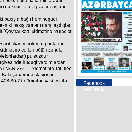
un pozuntusu hallarının aradan
ın qarşısını alaraq vətəndaşların
iki baxışla bağlı həm hüquqi
xniki baxış zamanı qarşılaşdıqları
ı "Qaynar xətt" xidmətinə müraciət
publikanın bütün regionlarını
xidmətinə edilən bütün zənglər
elefonlardan) pulsuzdur.
çivəsində hüquqi yardımlardan
AYNAR XƏTT" xidmətinin Tall free:
 Bakı şəhərində stasionar
 408-30-27 nömrələri vasitəsi ilə
Facebook
səhifəmiz