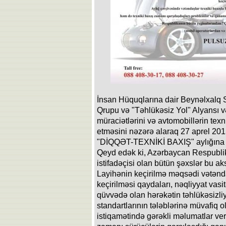
İnsan Hüquqlarına dair Beynəlxalq St
Qrupu və "Təhlükəsiz Yol" Alyansı v
müraciətlərini və avtomobillərin tex
etməsini nəzərə alaraq 27 aprel 2015
"DİQQƏT-TEXNİKİ BAXIŞ" aylığına st
Qeyd edək ki, Azərbaycan Respubli
istifadəçisi olan bütün şəxslər bu ak
Layihənin keçirilmə məqsədi vətənda
keçirilməsi qaydaları, nəqliyyat vasit
qüvvədə olan hərəkətin təhlükəsizliyi
standartlarının tələblərinə müvafiq
istiqamətində gərəkli məlumatlar ve