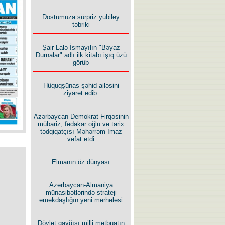
İlham İsmayıl yazır:
Dostumuza sürpriz yubiley
təbriki
Şair Lalə İsmayılın "Bəyaz
Durnalar" adlı ilk kitabı işıq üzü
görüb
Rusiyanın süqutunu qaçılmaz
Hüquqşünas şəhid ailəsini
edən beş şərt
ziyarət edib.
Azərbaycan Demokrat Firqəsinin
mübariz, fədakar oğlu və tarix
tədqiqatçısı Məhərrəm İmaz
vəfat etdi
Elmanın öz dünyası
Azərbaycan-Almaniya
münasibətlərində strateji
əməkdaşlığın yeni mərhələsi
Dövlət qayğısı milli mətbuatın