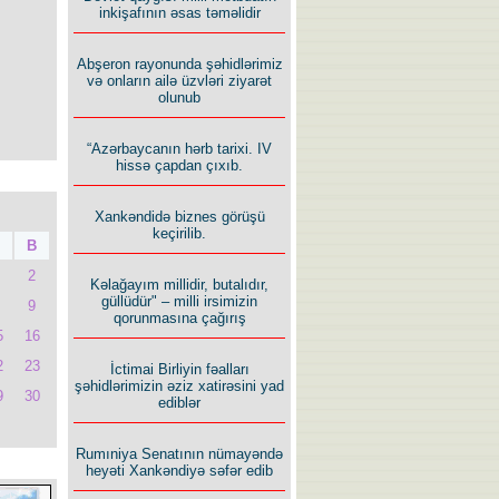
inkişafının əsas təməlidir
Abşeron rayonunda şəhidlərimiz
və onların ailə üzvləri ziyarət
olunub
“Azərbaycanın hərb tarixi. IV
hissə çapdan çıxıb.
Xankəndidə biznes görüşü
keçirilib.
B
2
Kəlağayım millidir, butalıdır,
güllüdür" – milli irsimizin
9
qorunmasına çağırış
5
16
2
23
İctimai Birliyin fəalları
şəhidlərimizin əziz xatirəsini yad
9
30
ediblər
Rumıniya Senatının nümayəndə
heyəti Xankəndiyə səfər edib