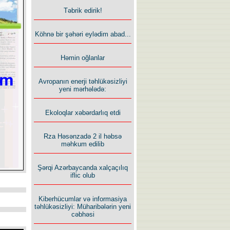
Təbrik edirik!
Köhnə bir şəhəri eylədim abad...
Həmin oğlanlar
Avropanın enerji təhlükəsizliyi
yeni mərhələdə:
Ekoloqlar xəbərdarlıq etdi
Rza Həsənzadə 2 il həbsə
məhkum edilib
Şərqi Azərbaycanda xalçaçılıq
iflic olub
Kiberhücumlar və informasiya
təhlükəsizliyi: Müharibələrin yeni
cəbhəsi