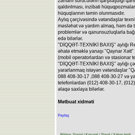
zamanı sürücülərin qarşılaşdığı qan
qaldırılması, inzibati hüquqpozmalar
hüquqlarının təmin olunmasıdır.
Aylıq çərçivəsində vətəndaşlar texn
məsləhət və yardım almaq, həm də te
problemlər və qanunsuzluqlarla bağl
edə bilərlər.
"DİQQƏT-TEXNİKİ BAXIŞ" aylığı Res
əhatə etməklə yanaşı "Qaynar Xətt" 
(mobil operatorlardan və stasionar t
"DİQQƏT-TEXNİKİ BAXIŞ" aylığı çər
yararlanmaq istəyən vətəndaşlar "Q
088 408-30-17 ,088 408-30-27 və ya
telefonlardan (012) 408-30-17, (012)
əlaqə saxlaya bilərlər.
Mətbuat xidməti
Paylaş
Bölmə: Sosial / Karusel / Slayd / Xəbər lenti