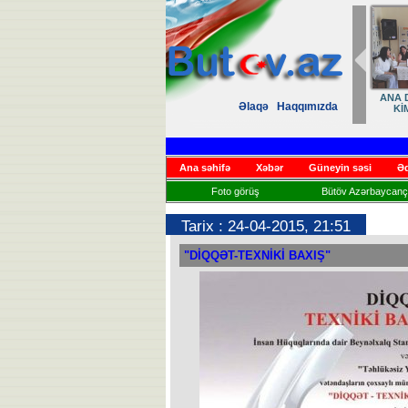
ANA D
Əlaqə
Haqqımızda
Kİ
Ana səhifə
Xəbər
Güneyin səsi
Əd
Foto görüş
Bütöv Azərbaycançı
Tarix : 24-04-2015, 21:51
"DİQQƏT-TEXNİKİ BAXIŞ"