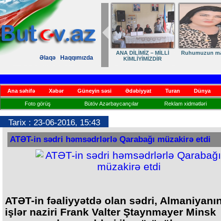
ANA DİLİMİZ – MİLLİ
Ruhumuzun man
Əlaqə
Haqqımızda
KİMLİYİMİZDİR
Ana səhifə
Xəbər
Güneyin səsi
Ədəbiyyat
Turan
Dünya
Foto görüş
Bütöv Azərbaycançılar
Reklam xidmətləri
Tarix : 23-06-2016, 15:43
ATƏT-in sədri həmsədrlərlə Qarabağı müzakirə etdi
ATƏT-in fəaliyyətdə olan sədri, Almaniyanın
işlər naziri Frank Valter Ştaynmayer Minsk