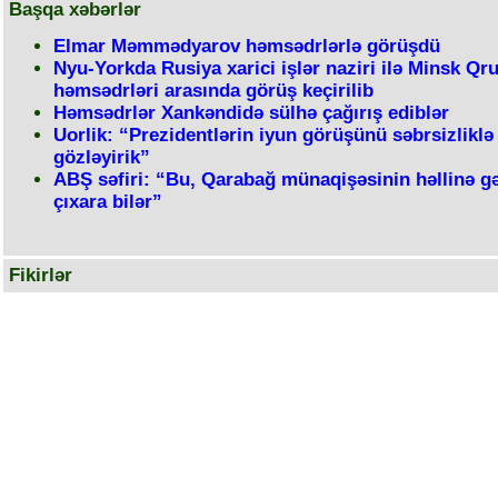
Başqa xəbərlər
Elmar Məmmədyarov həmsədrlərlə görüşdü
Nyu-Yorkda Rusiya xarici işlər naziri ilə Minsk Qr
həmsədrləri arasında görüş keçirilib
Həmsədrlər Xankəndidə sülhə çağırış ediblər
Uorlik: “Prezidentlərin iyun görüşünü səbrsizliklə
gözləyirik”
ABŞ səfiri: “Bu, Qarabağ münaqişəsinin həllinə gə
çıxara bilər”
Fikirlər