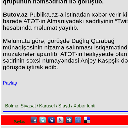
qrupunun həmsədrləri ilə görüşüb.
Butov.az
Publika.az-a istinadən xəbər verir ki
barədə ATƏT-in Almaniyadakı sədrliyinin “Twit
hesabında məlumat yayılıb.
Məlumata görə, görüşdə Dağlıq Qarabağ
münaqişəsinin nizama salınması istiqamətind
müzakirələr aparılıb. ATƏT-in fəaliyyətdə olan
sədrinin şəxsi nümayəndəsi Anjey Kaspşik də
görüşdə iştirak edib.
Paylaş
Bölmə: Siyasət / Karusel / Slayd / Xəbər lenti
Paylaş