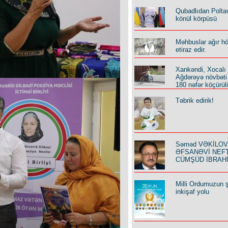
Qubadlıdan Polta
könül körpüsü
Məhbuslar ağır h
etiraz edir.
Xankəndi, Xocalı
Ağdərəyə növbəti
180 nəfər köçürül
Təbrik edirik!
Səməd VƏKİLOV y
ƏFSANƏVİ NEF
CÜMŞÜD İBRAH
Milli Ordumuzun ş
inkişaf yolu