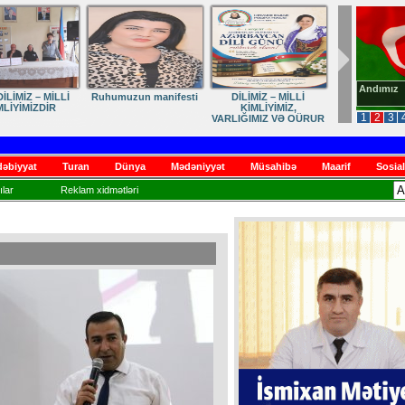
Andımız
İLİMİZ – MİLLİ
Ruhumuzun manifesti
DİLİMİZ – MİLLİ
MLİYİMİZDİR
KİMLİYİMİZ,
1
2
3
VARLIĞIMIZ VƏ QÜRUR
MƏNBƏYİMİZ
əbiyyat
Turan
Dünya
Mədəniyyət
Müsahibə
Maarif
Sosial
lar
Reklam xidmətləri