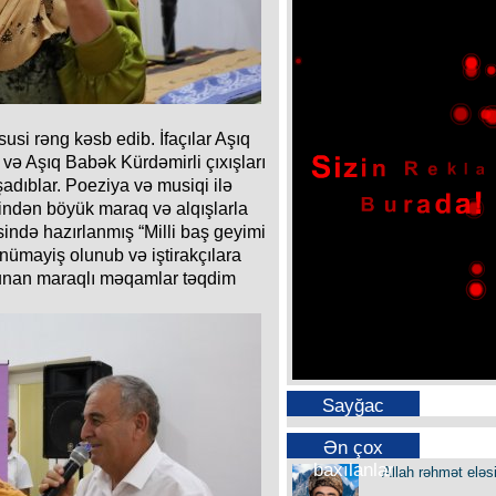
si rəng kəsb edib. İfaçılar Aşıq
və Aşıq Babək Kürdəmirli çıxışları
şadıblar. Poeziya və musiqi ilə
indən böyük maraq və alqışlarla
sində hazırlanmış “Milli baş geyimi
nümayiş olunub və iştirakçılara
olunan maraqlı məqamlar təqdim
Sayğac
Ən çox
baxılanlar
Allah rəhmət eləs