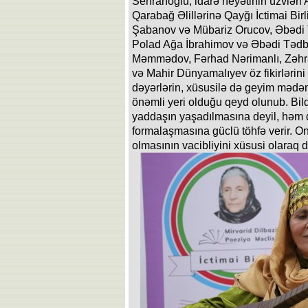
Sehranoğlu, idarə heyətinin üzvləri
Qarabağ Əlillərinə Qayğı İctimai Birl
Şabanov və Mübariz Orucov, Əbədi Tə
Polad Ağa İbrahimov və Əbədi Tədbir
Məmmədov, Fərhad Nərimanlı, Zəh
və Mahir Dünyamalıyev öz fikirlərini
dəyərlərin, xüsusilə də geyim mədəni
önəmli yeri olduğu qeyd olunub. Bildri
yaddaşın yaşadılmasına deyil, həm d
formalaşmasına güclü töhfə verir. O
olmasının vacibliyini xüsusi olaraq di