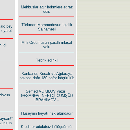
Məhbuslar ağır hökmlərə etiraz
edir.
Türkman Məmmədovun İgidlik
alo bəy
Salnaməsi
ziyarət
Milli Ordumuzun şərəfli inkişaf
ıldı
yolu
Təbrik edirik!
Xankəndi, Xocalı və Ağdərəyə
növbəti dəfə 180 nəfər köçürülüb
Səməd VƏKİLOV yazır :
dovun
ƏFSANƏVİ NEFTÇİ CÜMŞÜD
İBRAHİMOV –
Hüseynin həyatı risk altındadır
baycan!”
vurulub
Kreditlər ədalətsiz bölüşdürülür