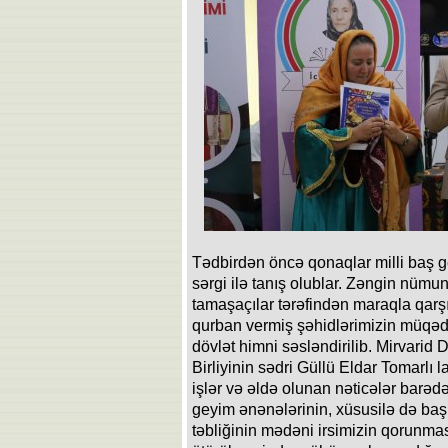
Tədbirdən öncə qonaqlar milli baş ge
sərgi ilə tanış olublar. Zəngin nüm
tamaşaçılar tərəfindən maraqla qarş
qurban vermiş şəhidlərimizin müqədd
dövlət himni səsləndirilib. Mirvarid 
Birliyinin sədri Güllü Eldar Tomarlı
işlər və əldə olunan nəticələr barədə 
geyim ənənələrinin, xüsusilə də baş 
təbliğinin mədəni irsimizin qorunma