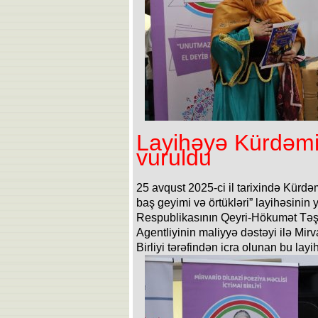
Layihəyə Kürdəmi
vuruldu
25 avqust 2025-ci il tarixində Kürdə
baş geyimi və örtükləri” layihəsinin 
Respublikasının Qeyri-Hökumət Təşk
Agentliyinin maliyyə dəstəyi ilə Mirv
Birliyi tərəfindən icra olunan bu layi