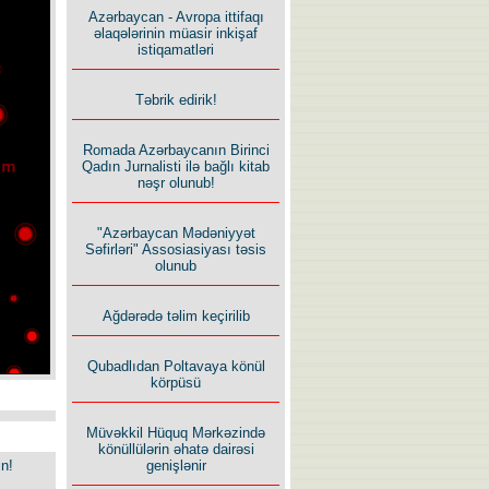
Azərbaycan - Avropa ittifaqı
əlaqələrinin müasir inkişaf
istiqamatləri
Təbrik edirik!
Romada Azərbaycanın Birinci
Qadın Jurnalisti ilə bağlı kitab
nəşr olunub!
"Azərbaycan Mədəniyyət
Səfirləri" Assosiasiyası təsis
olunub
Ağdərədə təlim keçirilib
Qubadlıdan Poltavaya könül
körpüsü
Müvəkkil Hüquq Mərkəzində
könüllülərin əhatə dairəsi
in!
genişlənir