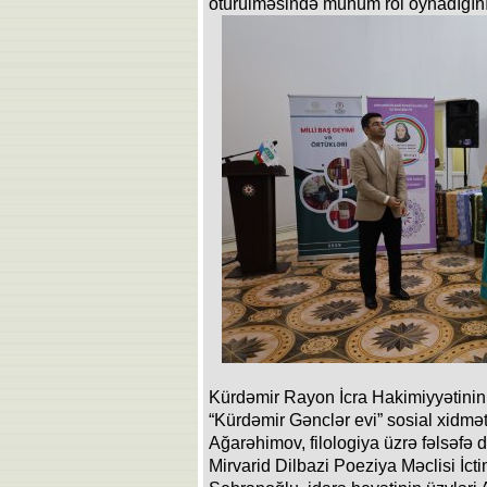
ötürülməsində mühüm rol oynadığını
Kürdəmir Rayon İcra Hakimiyyətin
“Kürdəmir Gənclər evi” sosial xidmə
Ağarəhimov, filologiya üzrə fəlsəfə 
Mirvarid Dilbazi Poeziya Məclisi İcti