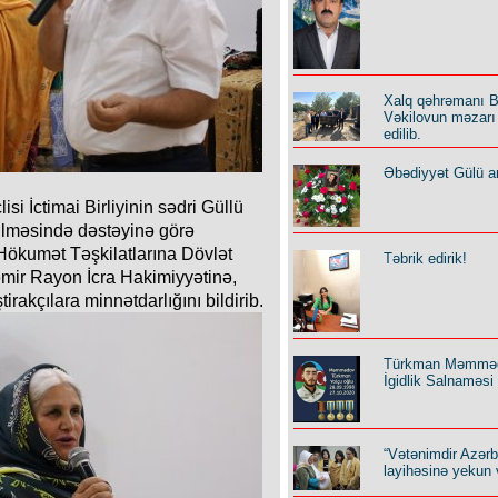
Xalq qəhrəmanı B
Vəkilovun məzarı 
edilib.
Əbədiyyət Gülü an
i İctimai Birliyinin sədri Güllü
rilməsində dəstəyinə görə
ökumət Təşkilatlarına Dövlət
Təbrik edirik!
əmir Rayon İcra Hakimiyyətinə,
irakçılara minnətdarlığını bildirib.
Türkman Məmmə
İgidlik Salnaməsi
“Vətənimdir Azər
layihəsinə yekun 