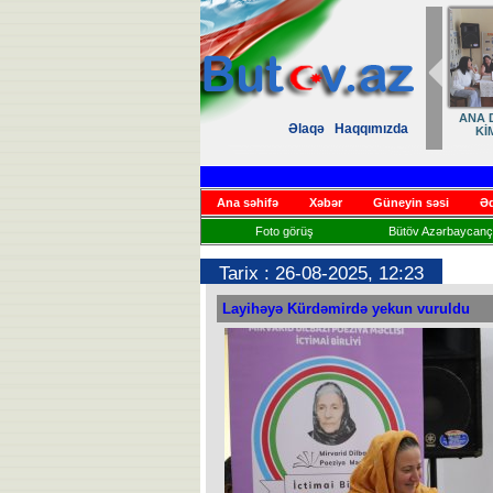
ANA D
Əlaqə
Haqqımızda
Kİ
Ana səhifə
Xəbər
Güneyin səsi
Əd
Foto görüş
Bütöv Azərbaycançı
Tarix : 26-08-2025, 12:23
Layihəyə Kürdəmirdə yekun vuruldu