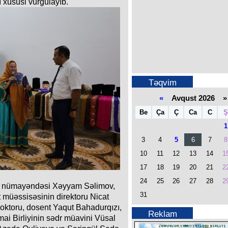
 xüsusi vurğulayıb.
Təqvim
«
Avqust 2026 »
Be
Ça
Ç
Ca
C
Ş
1
3
4
5
6
7
8
10
11
12
13
14
1
17
18
19
20
21
2
24
25
26
27
28
2
in nümayəndəsi Xəyyam Səlimov,
31
t müəssisəsinin direktoru Nicat
doktoru, dosent Yaqut Bahadurqızı,
Reklam
mai Birliyinin sədr müavini Vüsal