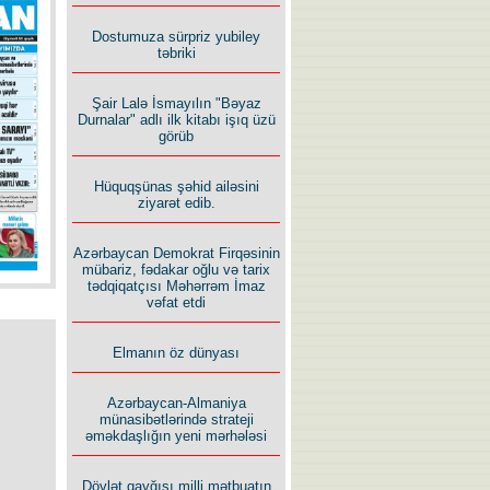
İlham İsmayıl yazır:
Dostumuza sürpriz yubiley
təbriki
Şair Lalə İsmayılın "Bəyaz
Durnalar" adlı ilk kitabı işıq üzü
görüb
Rusiyanın süqutunu qaçılmaz
Hüquqşünas şəhid ailəsini
edən beş şərt
ziyarət edib.
Azərbaycan Demokrat Firqəsinin
mübariz, fədakar oğlu və tarix
tədqiqatçısı Məhərrəm İmaz
vəfat etdi
Elmanın öz dünyası
Azərbaycan-Almaniya
münasibətlərində strateji
əməkdaşlığın yeni mərhələsi
Dövlət qayğısı milli mətbuatın