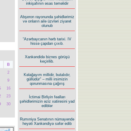
inkişafının əsas təməlidir
Abşeron rayonunda şəhidlərimiz
və onların ailə üzvləri ziyarət
olunub
“Azərbaycanın hərb tarixi. IV
hissə çapdan çıxıb.
Xankəndidə biznes görüşü
keçirilib.
B
2
Kəlağayım millidir, butalıdır,
güllüdür" – milli irsimizin
9
qorunmasına çağırış
5
16
2
23
İctimai Birliyin fəalları
şəhidlərimizin əziz xatirəsini yad
9
30
ediblər
Rumıniya Senatının nümayəndə
heyəti Xankəndiyə səfər edib