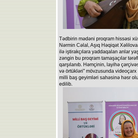
Tədbirin mədəni proqram hissəsi xüsu
Nərmin Cəlal, Aşıq Həqiqət Xəlilova 
ilə iştirakçılara yaddaqalan anlar ya
zəngin bu proqram tamaşaçılar tərəf
qarşılanıb. Həmçinin, layihə çərçivə
və örtükləri” mövzusunda videoçarx 
milli baş geyimləri sahəsinə həsr 
edilib.