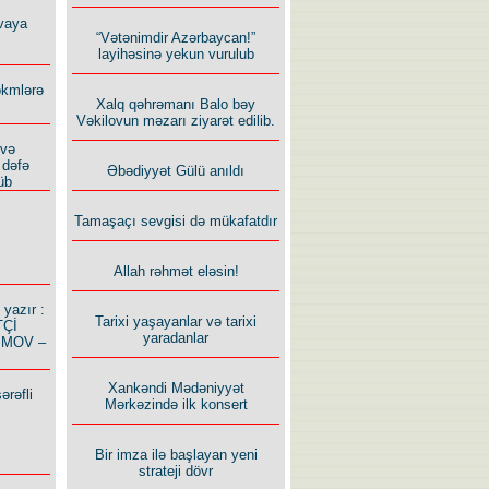
vaya
“Vətənimdir Azərbaycan!”
layihəsinə yekun vurulub
ökmlərə
Xalq qəhrəmanı Balo bəy
Vəkilovun məzarı ziyarət edilib.
 və
 dəfə
Əbədiyyət Gülü anıldı
üb
Tamaşaçı sevgisi də mükafatdır
Allah rəhmət eləsin!
azır :
Tarixi yaşayanlar və tarixi
TÇİ
yaradanlar
İMOV –
Xankəndi Mədəniyyət
ərəfli
Mərkəzində ilk konsert
Bir imza ilə başlayan yeni
strateji dövr