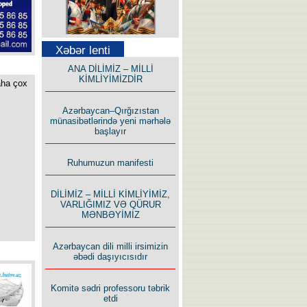
Səfər Alışarlı yazır
Xəbər lenti
ANA DİLİMİZ – MİLLİ
KİMLİYİMİZDİR
aha çox
Azərbaycan–Qırğızıstan
münasibətlərində yeni mərhələ
başlayır
Uzun yolun Yolçusu
Ruhumuzun manifesti
DİLİMİZ – MİLLİ KİMLİYİMİZ,
VARLIĞIMIZ VƏ QÜRUR
MƏNBƏYİMİZ
Bu yolda mən varam!
Azərbaycan dili milli irsimizin
əbədi daşıyıcısıdır
Komitə sədri professoru təbrik
etdi