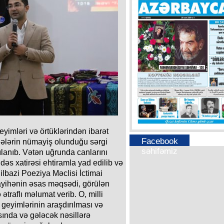
yimləri və örtüklərindən ibarət
Facebook
unələrin nümayiş olunduğu sərgi
səhifəmiz
ılanıb. Vətən uğrunda canlarını
əs xatirəsi ehtiramla yad edilib və
Dilbazi Poeziya Məclisi İctimai
 layihənin əsas məqsədi, görülən
ətraflı məlumat verib. O, milli
geyimlərinin araşdırılması və
sında və gələcək nəsillərə