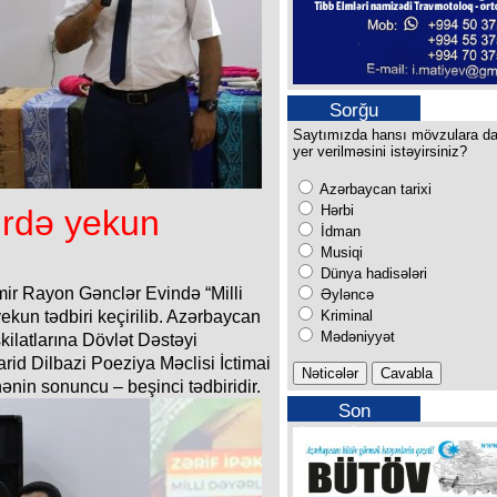
Sorğu
Saytımızda hansı mövzulara d
yer verilməsini istəyirsiniz?
Azərbaycan tarixi
Hərbi
rdə yekun
İdman
Musiqi
Dünya hadisələri
mir Rayon Gənclər Evində “Milli
Əyləncə
Kriminal
yekun tədbiri keçirilib. Azərbaycan
Mədəniyyət
ilatlarına Dövlət Dəstəyi
arid Dilbazi Poeziya Məclisi İctimai
hənin sonuncu – beşinci tədbiridir.
Son
buraxılışımız