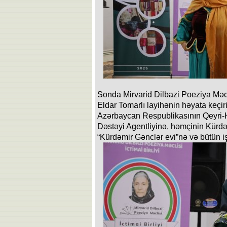
Sonda Mirvarid Dilbazi Poeziya Məclis
Eldar Tomarlı layihənin həyata keçi
Azərbaycan Respublikasının Qeyri-H
Dəstəyi Agentliyinə, həmçinin Kürd
“Kürdəmir Gənclər evi”nə və bütün işt