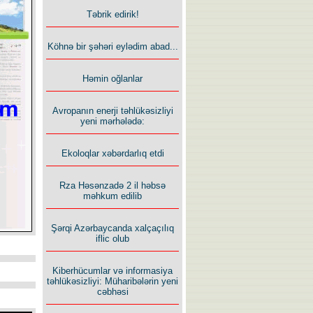
Təbrik edirik!
Köhnə bir şəhəri eylədim abad...
Həmin oğlanlar
Avropanın enerji təhlükəsizliyi
yeni mərhələdə:
Ekoloqlar xəbərdarlıq etdi
Rza Həsənzadə 2 il həbsə
məhkum edilib
Şərqi Azərbaycanda xalçaçılıq
iflic olub
Kiberhücumlar və informasiya
təhlükəsizliyi: Müharibələrin yeni
cəbhəsi