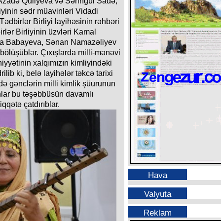
 Azadə Quliyeva və Səringül Sadə,
iyinin sədr müavinləri Vidadi
dbirlər Birliyi layihəsinin rəhbəri
lər Birliyinin üzvləri Kamal
ra Babayeva, Sənan Namazəliyev
 bölüşüblər. Çıxışlarda milli-mənəvi
yyətinin xalqımızın kimliyindəki
lib ki, belə layihələr təkcə tarixi
ə gənclərin milli kimlik şüurunun
nlar bu təşəbbüsün davamlı
qqətə çatdırıblar.
Hava
Valyuta
Reklam