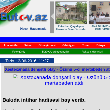
 –
ANA DİLİMİZ – MİLLİ
Ruhumuzun manifesti
Dostumuza sürpriz
Əlaqə
Haqqımızda
dır
KİMLİYİMİZDİR
yubiley təbriki
Ana səhifə
Xəbər
Güneyin səsi
Ədəbiyyat
Turan
Dünya
Foto görüş
Bütöv Azərbaycançılar
Reklam xidmətləri
Tarix : 2-06-2016, 11:27
Xəstəxanada dəhşətli olay - Özünü 5-ci mərtəbədən at
Bakıda intihar hadisəsi baş verib.