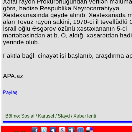
Xətai rayon Prokurorluğundan verilən məluma
görə, hadisə Respublika Neyrocərrahiyyə
Xəstəxanasında qeydə alınıb. Xəstəxanada m
alan Tovuz rayon sakini, 1970-ci il təvəllüdlü
İsrail oğlu Əsgərov özünü xəstəxananın 5-ci
mərtəbəsindən atıb. O, aldığı xəsarətdən had
yerində ölüb.
Faktla bağlı cinayət işi başlanıb, araşdırma apa
APA.az
Paylaş
Bölmə: Sosial / Karusel / Slayd / Xəbər lenti