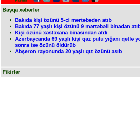
Paylaş
Başqa xəbərlər
Bakıda kişi özünü 5-ci mərtəbədən atıb
Bakıda 77 yaşlı kişi özünü 9 mərtəbəli binadan atı
Kişi özünü xəstəxana binasından atdı
Azərbaycanda 69 yaşlı kişi qaz pulu yığanı qətlə ye
sonra isə özünü öldürüb
Abşeron rayonunda 20 yaşlı qız özünü asıb
Fikirlər