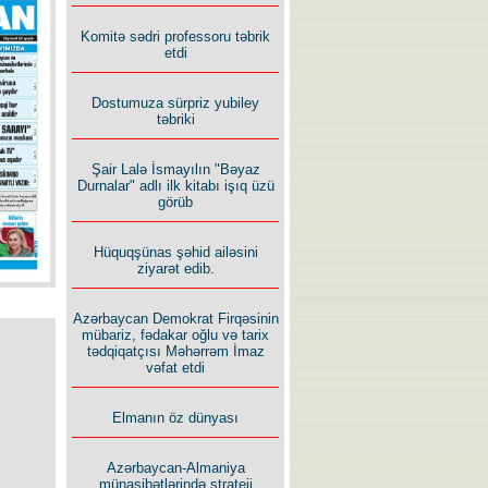
Komitə sədri professoru təbrik
etdi
Dostumuza sürpriz yubiley
təbriki
Şair Lalə İsmayılın "Bəyaz
Durnalar" adlı ilk kitabı işıq üzü
görüb
Hüquqşünas şəhid ailəsini
ziyarət edib.
Azərbaycan Demokrat Firqəsinin
mübariz, fədakar oğlu və tarix
tədqiqatçısı Məhərrəm İmaz
vəfat etdi
Elmanın öz dünyası
Azərbaycan-Almaniya
münasibətlərində strateji