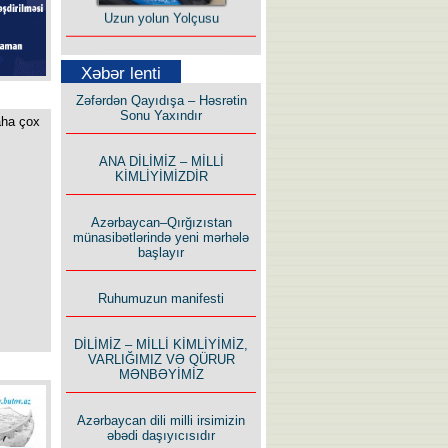
Uzun yolun Yolçusu
Xəbər lenti
Zəfərdən Qayıdışa – Həsrətin
Sonu Yaxındır
aha çox
Bu yolda mən varam!
ANA DİLİMİZ – MİLLİ
KİMLİYİMİZDİR
Azərbaycan–Qırğızıstan
münasibətlərində yeni mərhələ
başlayır
İlham İsmayıl yazır:
Ruhumuzun manifesti
DİLİMİZ – MİLLİ KİMLİYİMİZ,
VARLIĞIMIZ VƏ QÜRUR
MƏNBƏYİMİZ
Rusiyanın süqutunu qaçılmaz
Azərbaycan dili milli irsimizin
edən beş şərt
əbədi daşıyıcısıdır