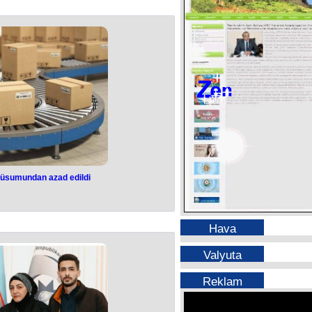
 hücumu nəticəsində 14 nəfər ölüb,
sarət alıb.
Nazirliyi məlumat yayıb.
elqorod vilayətinə raket həmlələri
iki uşaq həlak olub, 108 nəfər, o
q xəsarət alıb.
çeslav Qlatkov bildirib ki, raketlər
 mülki obyektə ziyan dəyib.
rüsumundan azad edildi
llar gömrük
azad edildi
Hava
ullar daha 2 il gömrük rüsumundan
dilib.
Valyuta
Azərbaycan Respublikasının xarici
turası, idxal gömrük rüsumlarının
nın dərəcələri”ndə dəyişiklik edib.
Reklam
ən inəklər, toyuqlar, toyuq əti, kərə
b yağı, təzə və soyudulmuş tomat,
vləri, alma, armud, bəzi portağal və