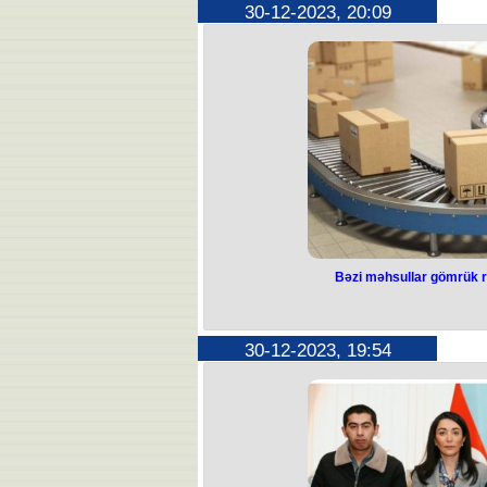
30-12-2023, 20:09
Rusiyanın Belqorod vilayətinə raket
108 nəfər xə
Bu barədə Rusiya Müdafiə 
Bildirilib ki, Ukrayna tərəfinin B
nəticəsində 14 nəfər, o cümlədən 
cümlədən 15 uşa
Belqorod vilayətinin qubernatoru Vya
yaşayış ərazisinə düşüb, 40
Bəzi məhsullar gömrük 
Bəzi məhsu
rüsumundan 
30-12-2023, 19:54
Azərbaycana idxal edilən bəzi məhs
azad e
Nazirlər Kabineti bununla bağlı “
iqtisadi fəaliyyətin mal nomenkla
dərəcələri və ixrac gömrük rüsumları
Dəyişikliyə əsasən, ölkəyə idxal edil
yağı, rekombinə edilmiş yağ, zərda
xiyar və kornişonlar, üzümün süfrə nö