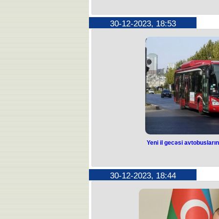
İkitərəfli müna
sürən gərginl
30-12-2023, 18:53
Fransadı
Fransa tərəfindən atılan bu əsassı
Azərbaycan və Fransa arasında mövcu
növbəti z
Bu barədə xarici işlər naziri Cey
tərəfindən “persona non grata” elan
Fransadakı Səfirliyinin əməkd
İkitərəfli münasibətlərdə hökm sürə
qarşı qərəzli mövqe nümayiş etdir
tərəfinin olduğ
Yeni il gecəsi avtobusların
Yeni il gecəsi avt
uzadıldı
30-12-2023, 18:44
Dünya Azərbaycanlılarının Həmrəy
əlaqədar sakinlərin və paytaxt qonaql
etmələrini və ictimai nəqliyyata kü
dekabrın 31-də marşrutların fəaliyy
Bu barədə Rəqəmsal İnkişaf və Nəql