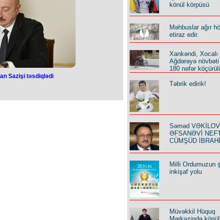
ndən (AYNA) məlumat verilib
könül körpüsü
qliyyata olan sərnişin tələbatının
 üzrə sərnişin daşımalarını yerinə
asitələrinin fasiləsiz və təhlükəsiz
Məhbuslar ağır h
şırılıb", - məlumatda deyilir.
etiraz edir.
Xankəndi, Xocalı
Ağdərəyə növbəti
180 nəfər köçürül
lan Sazişi təsdiqlədi
Təbrik edirik!
aqla olan Sazişi
qlədi
i ilə İraq Respublikası Hökuməti
Səməd VƏKİLOV y
nda Saziş”in təsdiq edilib.
ƏFSANƏVİ NEF
bağlı müvafiq Qanunu imzalayıb.
də Bakı şəhərində imzalanıb.
CÜMŞÜD İBRAH
Milli Ordumuzun ş
inkişaf yolu
Müvəkkil Hüquq
Mərkəzində könüll