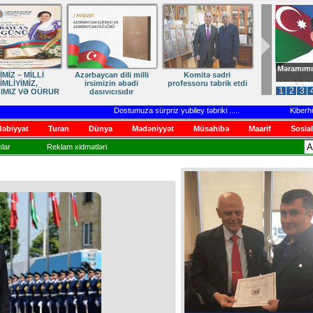
Məramımı
dən Qayıdışa –
ANA DİLİMİZ – MİLLİ
Ruhumuzun manifesti
in Sonu Yaxındır
KİMLİYİMİZDİR
1
2
3
Dostumuza sürpriz yubiley təbriki
.....
Kiberhücumlar
əbiyyat
Turan
Dünya
Mədəniyyət
Müsahibə
Maarif
Sosial
lar
Reklam xidmətləri