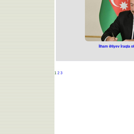
Yerüstü Nəqliyyat Agentliyi
"Sıxlığın yaranmaması və ictimai nə
ödənilməsi üçün müntəzəm marşrutlar
yetirən daşıyıcılara avtonəqliyyat v
hərəkətinin təmin edilməsi tap
İlham Əliyev İraqla o
İlham Əliyev İr
təsdi
“Azərbaycan Respublikası Hökumət
1
2
3
arasında hava əlaqəsi haqqı
Prezident İlham Əliyev bununla 
Saziş 2023-cü il noyabrın 20-