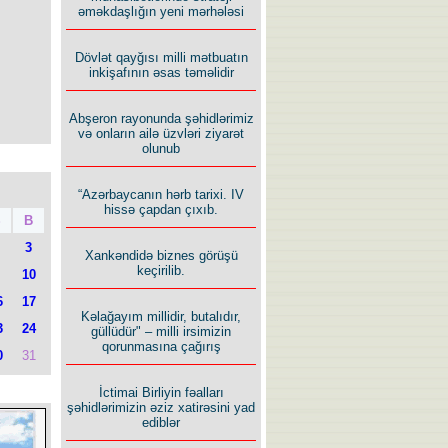
əməkdaşlığın yeni mərhələsi
Dövlət qayğısı milli mətbuatın
inkişafının əsas təməlidir
Abşeron rayonunda şəhidlərimiz
və onların ailə üzvləri ziyarət
olunub
“Azərbaycanın hərb tarixi. IV
hissə çapdan çıxıb.
Ş
B
3
Xankəndidə biznes görüşü
keçirilib.
10
6
17
Kəlağayım millidir, butalıdır,
3
24
güllüdür" – milli irsimizin
qorunmasına çağırış
0
31
İctimai Birliyin fəalları
şəhidlərimizin əziz xatirəsini yad
ediblər