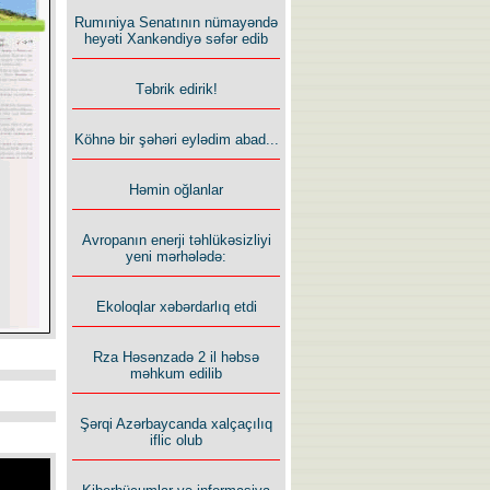
Rumıniya Senatının nümayəndə
heyəti Xankəndiyə səfər edib
Təbrik edirik!
Köhnə bir şəhəri eylədim abad...
Həmin oğlanlar
Avropanın enerji təhlükəsizliyi
yeni mərhələdə:
Ekoloqlar xəbərdarlıq etdi
Rza Həsənzadə 2 il həbsə
məhkum edilib
Şərqi Azərbaycanda xalçaçılıq
iflic olub