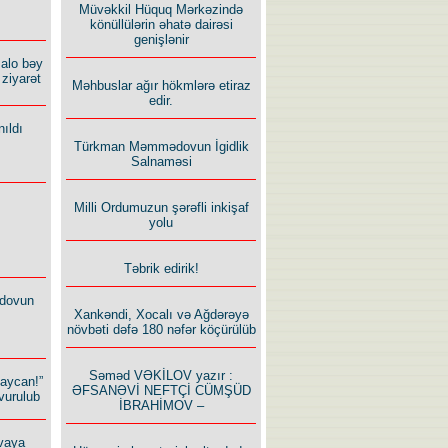
Müvəkkil Hüquq Mərkəzində
könüllülərin əhatə dairəsi
genişlənir
alo bəy
ziyarət
Məhbuslar ağır hökmlərə etiraz
edir.
ıldı
Türkman Məmmədovun İgidlik
Salnaməsi
Milli Ordumuzun şərəfli inkişaf
yolu
Təbrik edirik!
dovun
Xankəndi, Xocalı və Ağdərəyə
növbəti dəfə 180 nəfər köçürülüb
Səməd VƏKİLOV yazır :
baycan!”
ƏFSANƏVİ NEFTÇİ CÜMŞÜD
vurulub
İBRAHİMOV –
vaya