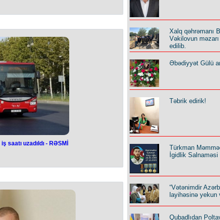
sibətlərdə hökm
iyin səbəbkarı
r - Nazir
Xalq qəhrəmanı B
Vəkilovun məzarı 
edilib.
z addım sözügedən ölkə tərəfindən
d ikitərəfli münasibətlərə vurulan
ərbədir.
Əbədiyyət Gülü an
hun Bayramov Fransa Respublikası
 edilmiş Azərbaycan Respublikasının
aşlarını qəbul edərkən deyib.
n gərginliyin səbəbkarının ölkəmizə
ərək əsassız addımlar atan Fransa
Təbrik edirik!
u qeyd edilib.
 iş saatı uzadıldı - RƏSMİ
Türkman Məmmə
obusların iş saatı
İgidlik Salnaməsi
 - RƏSMİ
liyi Günü və Yeni il bayramı ilə
“Vətənimdir Azər
arının Dənizkənarı Milli Parka səfər
layihəsinə yekun 
tləvi şəkildə axını nəzərə alaraq,
əti saat 01:30-dək təşkil olunacaq.
iyyat Nazirliyi yanında Azərbaycan
Qubadlıdan Polta