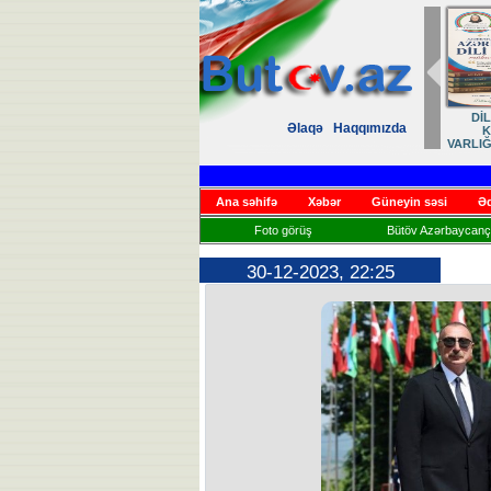
Zəfər
Əlaqə
Haqqımızda
Həsrət
Ana səhifə
Xəbər
Güneyin səsi
Əd
Foto görüş
Bütöv Azərbaycançı
30-12-2023, 22:25