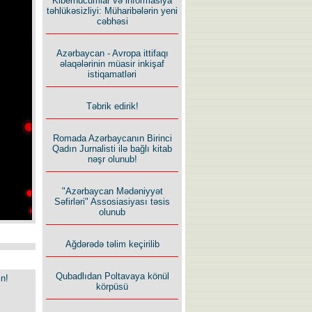
Kiberhücumlar və informasiya
təhlükəsizliyi: Müharibələrin yeni
cəbhəsi
Azərbaycan - Avropa ittifaqı
əlaqələrinin müasir inkişaf
istiqamatləri
Təbrik edirik!
Romada Azərbaycanın Birinci
Qadın Jurnalisti ilə bağlı kitab
nəşr olunub!
"Azərbaycan Mədəniyyət
Səfirləri" Assosiasiyası təsis
olunub
Ağdərədə təlim keçirilib
Qubadlıdan Poltavaya könül
in!
körpüsü