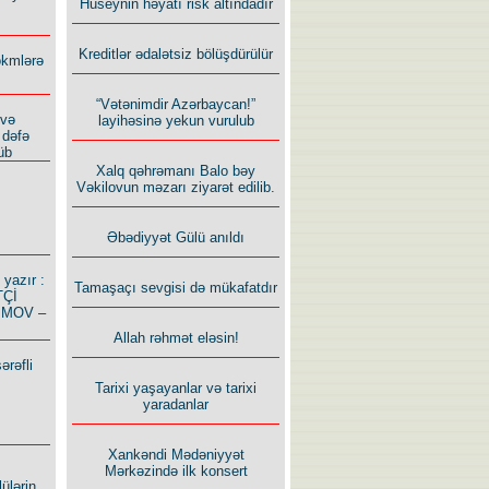
Hüseynin həyatı risk altındadır
Kreditlər ədalətsiz bölüşdürülür
ökmlərə
“Vətənimdir Azərbaycan!”
 və
layihəsinə yekun vurulub
 dəfə
üb
Xalq qəhrəmanı Balo bəy
Vəkilovun məzarı ziyarət edilib.
Əbədiyyət Gülü anıldı
azır :
Tamaşaçı sevgisi də mükafatdır
TÇİ
İMOV –
Allah rəhmət eləsin!
ərəfli
Tarixi yaşayanlar və tarixi
yaradanlar
Xankəndi Mədəniyyət
Mərkəzində ilk konsert
ülərin