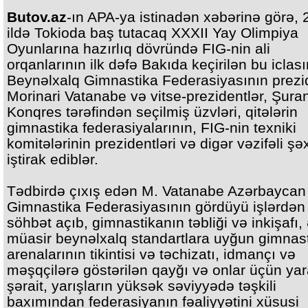
Butov.az
-ın APA-ya istinadən xəbərinə görə, 
ildə Tokioda baş tutacaq XXXII Yay Olimpiya
Oyunlarına hazırlıq dövründə FIG-nin ali
orqanlarının ilk dəfə Bakıda keçirilən bu iclas
Beynəlxalq Gimnastika Federasiyasının prezi
Morinari Vatanabe və vitse-prezidentlər, Şura
Konqres tərəfindən seçilmiş üzvləri, qitələrin
gimnastika federasiyalarının, FIG-nin texniki
komitələrinin prezidentləri və digər vəzifəli şə
iştirak ediblər.
Tədbirdə çıxış edən M. Vatanabe Azərbaycan
Gimnastika Federasiyasının gördüyü işlərdən ə
söhbət açıb, gimnastikanın təbliği və inkişafı,
müasir beynəlxalq standartlara uyğun gimnas
arenalarının tikintisi və təchizatı, idmançı və
məşqçilərə göstərilən qayğı və onlar üçün yar
şərait, yarışların yüksək səviyyədə təşkili
baxımından federasiyanın fəaliyyətini xüsusi