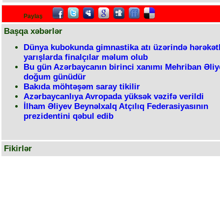
Paylaş
Başqa xəbərlər
Dünya kubokunda gimnastika atı üzərində hərəkətl
yarışlarda finalçılar məlum olub
Bu gün Azərbaycanın birinci xanımı Mehriban Əliy
doğum günüdür
Bakıda möhtəşəm saray tikilir
Azərbaycanlıya Avropada yüksək vəzifə verildi
İlham Əliyev Beynəlxalq Atçılıq Federasiyasının
prezidentini qəbul edib
Fikirlər