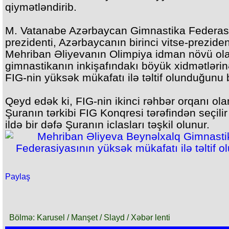
qiymətləndirib.
M. Vatanabe Azərbaycan Gimnastika Federas
prezidenti, Azərbaycanın birinci vitse-preziden
Mehriban Əliyevanın Olimpiya idman növü ol
gimnastikanın inkişafındakı böyük xidmətləri
FIG-nin yüksək mükafatı ilə təltif olunduğunu b
Qeyd edək ki, FIG-nin ikinci rəhbər orqanı ola
Şuranın tərkibi FIG Konqresi tərəfindən seçilir
ildə bir dəfə Şuranın iclasları təşkil olunur.
Paylaş
Bölmə: Karusel / Manşet / Slayd / Xəbər lenti