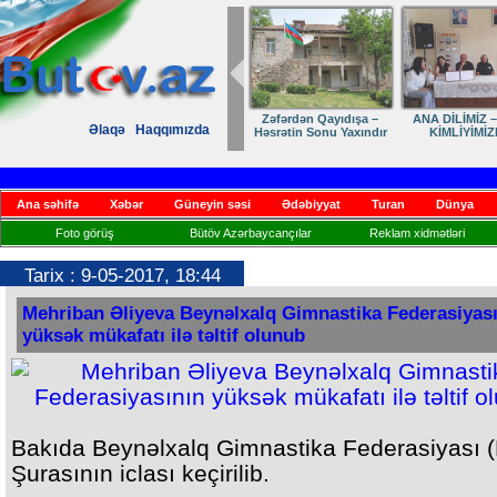
Zəfərdən Qayıdışa –
ANA DİLİMİZ –
Əlaqə
Haqqımızda
Həsrətin Sonu Yaxındır
KİMLİYİMİZ
Ana səhifə
Xəbər
Güneyin səsi
Ədəbiyyat
Turan
Dünya
Foto görüş
Bütöv Azərbaycançılar
Reklam xidmətləri
Tarix : 9-05-2017, 18:44
Mehriban Əliyeva Beynəlxalq Gimnastika Federasiyas
yüksək mükafatı ilə təltif olunub
Bakıda Beynəlxalq Gimnastika Federasiyası (
Şurasının iclası keçirilib.