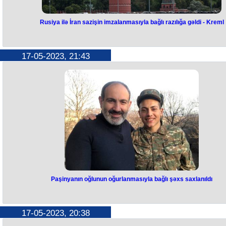
Rusiya ilə İran sazişin imzalanmasıyla bağlı razılığa gəldi - Kreml
Rusiya ilə İran sazişin
imzalanmasıyla bağlı razılığa gəld
17-05-2023, 21:43
- Kreml
Rusiya Prezidenti Vladimir Putin və İran Prezidenti İbrahim Rəisi Rəşt
Astara dəmir yolunun tikintisinə dair sazişin imzalanması ilə bağlı razıl
gəliblər. Bu barədə Kremlin mətbuat xidməti məlumat yayıb. Qeyd edək 
bu yol “Şimal-Cənub” beynəlxalq nəqliyyat dəhlizinin bir hissəsidir v
Rusiyanın Baltikyanı limanlarını İranın Fars körfəzindəki limanları ilə
birləşdirəcək. Tikintidə Rusiya Dəmir Yolları iştirak edəcək.
Paşinyanın oğlunun oğurlanmasıyla bağlı şəxs saxlanıldı
Paşinyanın oğlunun
oğurlanmasıyla bağlı şəxs
17-05-2023, 20:38
saxlanıldı