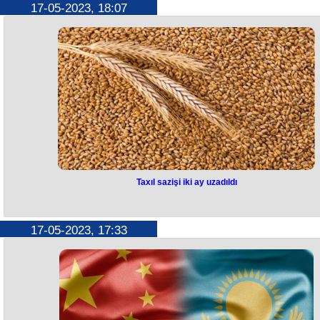
Yazıçı, publisist, şair Sevinc Ağa Xəlilqızının “Sevgi yelkəni” adlı yeni
17-05-2023, 18:07
romanı “Elm və təhsil” nəşriyyatında nəşr olunub. Müəllifin müşahidələ
əsasında yazılmış kitabda gənclərin saf gələcək həyat, təhsil, ailə, dost
duyğuları və valideynlərə övlad sevgisi yer alıb.
Bu, yazarın “Anamın gülüstanı”, “Məryəm” roman, “Qarabağ əfsanələri
(Azərbaycan, rus və ingilis dillərində), “Əlvida söyləmədən” (akademik
dövlət xadimi Tofiq İsmayılov barədə povest), “Könül səhifəm” (Qarab
Zəfərinə dair), “Cinayətin izi ilə” detektiv roman işıq üzü görən sayca 7-
kitabıdır.
Qeyd edək ki, Sevinc Ağa Xəlilqızının şeirləri bir sıra antologiyalarda d
olunub. O, həmçinin 100-dən çox publisistik məqalə, çoxsaylı təmsillər
hekayələr, nağıllar, əfsanələr müəllifidir. Onun əsərlərinin mövzusu müa
vətəndaş düşüncəsini dolğun əks etdirir və xalqımızın əsrlərlə formala
milli-mənəvi dəyərlərinə söykənir.
Taxıl sazişi iki ay uzadıldı
Taxıl sazişi iki ay uzadıldı
Taxıl sazişinin müddəti daha iki ay uzadılıb. Bu barədə Türkiyə Preziden
17-05-2023, 17:33
Rəcəb Tayyib Ərdoğan bildirib. Xatırladaq ki, taxıl sazişi 2022-ci il iyul
22-də İstanbulda bağlanıb. O vaxt BMT, Rusiya, Türkiyə və Ukraynanı
iştirakı ilə iki sənəd imzalanıb. Onlardan biri Ukrayna taxılının ixracı üç
dəhlizin yaradılması, digəri Rusiya ərzaq və gübrəsinin ixracı ilə bağlıdı