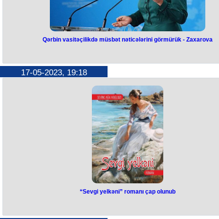
Qərbin vasitəçilikdə müsbət nəticələrini görmürük - Zaxarova
Qərbin vasitəçilikdə müsbət
nəticələrini görmürük - Zaxarova
17-05-2023, 19:18
Moskva Ermənistan-Azərbaycan prosesində Qərbin vasitəçiliyinin müs
nəticələrini görmür. Bunu Rusiya Xarici İşlər Nazirliyinin (XİN) sözçüs
Mariya Zaxarova deyib. O qeyd edib ki, Qərb gündəmi yarımçıq qoyar
Rusiya Federasiyasının nailiyyətlərini öz üzərinə götürmək istəyir.
Zaxarova, həmçinin bildirib ki, Qərbin səylərinin heç bir konstruktivliyi 
real nəticəsi yoxdur. "Rusiya tərəfi nəticə verən addımları yüksək
qiymətləndirir. Amma Qərbin timsalında, hələ ki qiymətləndirəcək heç 
yoxdur", - XİN rəsmisi vurğulayıb.
“Sevgi yelkəni” romanı çap olunub
“Sevgi yelkəni” romanı çap olunub