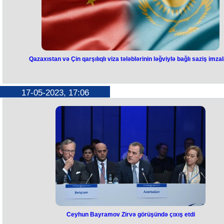
Qazaxıstan və Çin qarşılıqlı viza tələblərinin ləğviylə bağlı saziş imzal
Qazaxıstan və Çin qarşılıqlı viza
tələblərinin ləğviylə bağlı saziş
17-05-2023, 17:06
imzaladı
Qazaxıstan və Çin viza tələblərindən azad olmaq barədə razılığa gəlibl
Bildirilib ki, Qazaxıstan prezidenti Kasım-Jomart Tokayevin Çinə səfər
zamanı Qazaxıstan və Çin hökumətləri arasında viza tələblərindən
qarşılıqlı azad olmağa dair saziş imzalanıb. Bundan əvvəl
qazaxıstanlıların Çində 30 günə qədər vizasız qala biləcəyi bildirilirdi
Ceyhun Bayramov Zirvə görüşündə çıxış etdi