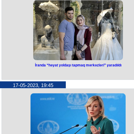
Ermənistan İstintaq Komitəsi Baş nazir Nikol Paşinyanın oğlu Aşot
Paşinyanın oğurlanması ilə bağlı bir nəfəri saxlayıb. Hadisə ilə əlaqəd
müharibədə ölən erməni hərbçinin anası tutulub. İstintaq Komitəsi
insidentə görə (adam oğurluğu maddəsi) cinayət işi açıb. Aşot Paşinya
oğurlamaqda ittiham edilən “Oğulların çağırışı” adlı qeyri-hökumət təşkil
hadisə ilə bağlı məlumat yayıb. Təşkilatın üzvü, 44 günlük müharibəd
ölən erməni hərbçisinin atası Qarik Qaleyan adam oğurluğu cəhdinin
olmadığını bildirib. Onun sözlərinə görə, müharibədə ölən digər
hərbçilərin valideynləri ilə hərəkətdə olarkən küçədə Paşinyanın oğlu
görüblər. Erməni hərbçilərdən birinin anası ona Yerablur hərbi
panteonuna getməyi, "atası və anasının nə etdiyini" görməyi təklif edib
"Aşot Paşinyan özü maşına minib, ona heç kim toxunmayıb", - Qaleya
deyib.
İranda “həyat yoldaşı tapmaq mərkəzləri” yaradıldı
İranda “həyat yoldaşı tapmaq
mərkəzləri” yaradıldı
17-05-2023, 19:45
İranda ailə həyatı qurmağı asanlaşdırmaq üçün 15 əyalətin 33 nöqtəsi
"həyat yoldaşı tapmaq mərkəzləri" yaradılıb. Bu barədə İranın Gənclər 
İdman İdarəsinin səlahiyyətli şəxsləri məlumat yayıblar. Bildirilib ki,
məqsəd evlənmək istəyən vətəndaşlara yardım etməkdir. Evləndirmə
mərkəzləri məscid və mədəniyyət mərkəzlərində yerləşir və hələ ki pul
fəaliyyət göstərəcək. Qeyd edək ki, özünü İslam ölkəsi adlandıran İran
"həyat yoldaşı tapmaq mərkəzləri"nin yaradılması birmənalı
qarşılanmayıb.