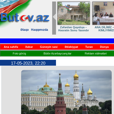
Zəfərdən Qayıdışa –
ANA DİLİMİZ –
Əlaqə
Haqqımızda
Həsrətin Sonu Yaxındır
KİMLİYİMİZ
Ana səhifə
Xəbər
Güneyin səsi
Ədəbiyyat
Turan
Dünya
Foto görüş
Bütöv Azərbaycançılar
Reklam xidmətləri
17-05-2023, 22:20