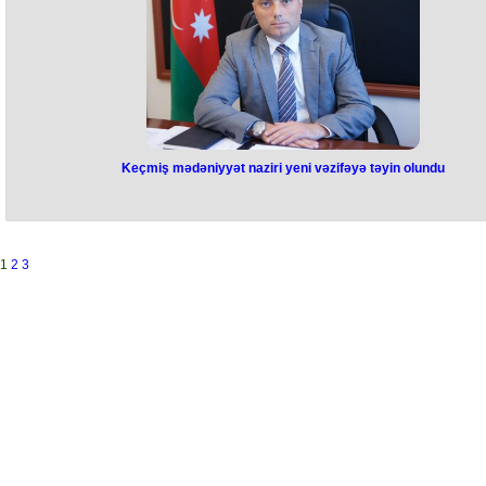
- o qeyd edib.
Keçmiş mədəniyyət naziri yeni vəzifəyə təyin olundu
Keçmiş mədəniyyət naziri yeni
vəzifəyə təyin olundu
Azərbaycanın keçmiş mədəniyyət naziri Anar Kərimova yeni vəzifə veril
1
2
3
O, ISESCO-nun Tərəfdaşlıq və Beynəlxalq Əməkdaşlıq sektorunun müd
təyin olunub. Qeyd edək ki, 2021-ci ilin yanvarında mədəniyyət naziri
təyin edilən Anar Kərimov cəmi 11 ay bu vəzifədə işləyib. O, 2022-ci il
dekabr ayında işdən çıxarılıb. Onun yerinə Heydər Əliyev Mərkəzinin
direktorunun birinci müavini vəzifəsində çalışan Adil Kərimli gətirilib.