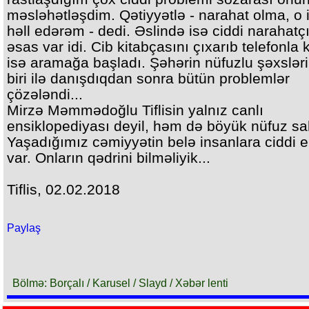
məsləhətləşdim. Qətiyyətlə - narahat olma, o 
həll edərəm - dedi. Əslində isə ciddi narahatçı
əsas var idi. Cib kitabçasını çıxarıb telefonla 
isə aramağa başladı. Şəhərin nüfuzlu şəxslər
biri ilə danışdıqdan sonra bütün problemlər
çözələndi...
Mirzə Məmmədoğlu Tiflisin yalnız canlı
ensiklopediyası deyil, həm də böyük nüfuz sah
Yaşadığımız cəmiyyətin belə insanlara ciddi e
var. Onların qədrini bilməliyik...
Tiflis, 02.02.2018
Paylaş
Bölmə: Borçalı / Karusel / Slayd / Xəbər lenti