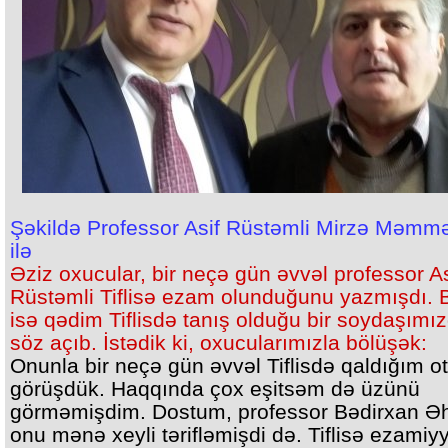
Şəkildə Professor Asif Rüstəmli Mirzə Məmm
ilə
Əziz oxucular, bir neçə gün əvvəl professor As
Rüstəmli Tiflisə ezam olunduğunu yazmışdı. 
isə qədim Tiflisdə tanış olduğu bir soydaşımı
söz açıb. İstədik ki, oxucularımızla bölüşək:
Onunla bir neçə gün əvvəl Tiflisdə qaldığım o
görüşdük. Haqqında çox eşitsəm də üzünü
görməmişdim. Dostum, professor Bədirxan Ə
onu mənə xeyli tərifləmişdi də. Tiflisə ezamiy