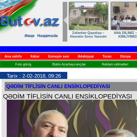
Zəfərdən Qayıdışa –
ANA DİLİMİZ –
Əlaqə
Haqqımızda
Həsrətin Sonu Yaxındır
KİMLİYİMİZ
Ana səhifə
Xəbər
Güneyin səsi
Ədəbiyyat
Turan
Dünya
Foto görüş
Bütöv Azərbaycançılar
Reklam xidmətləri
Tarix : 2-02-2018, 09:26
QƏDİM TİFLİSİN CANLI ENSİKLOPEDİYASI
QƏDİM TİFLİSİN CANLI ENSİKLOPEDİYASI