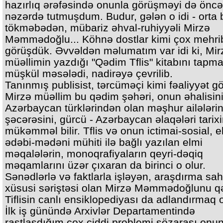
hazırlıq ərəfəsində onunla görüşməyi də önc
nəzərdə tutmuşdum. Budur, gələn o idi - orta 
tökməbədən, mübariz əhval-ruhiyyəli Mirzə
Məmmədoğlu... Köhnə dostlar kimi çox mehri
görüşdük. Əvvəldən məlumatım var idi ki, Mir
müəllimin yazdığı "Qədim Tflis" kitabını tapm
müşkül məsələdi, nadirəyə çevrilib.
Tanınmış publisist, tərcüməçi kimi fəaliyyət g
Mirzə müəllim bu qədim şəhəri, onun əhalisini
Azərbaycan türklərindən olan məşhur ailələrin
şəcərəsini, gürcü - Azərbaycan əlaqələri tarixi
mükəmməl bilir. Tflis və onun ictimai-sosial, e
ədəbi-mədəni mühiti ilə bağlı yazılan elmi
məqalələrin, monoqrafiyaların qeyri-dəqiq
məqamlarını üzər çıxaran da birinci o olur.
Sənədlərlə və faktlarla işləyən, araşdırma sa
xüsusi səriştəsi olan Mirzə Məmmədoğlunu 
Tiflisin canlı ensiklopediyası da adlandırmaq ol
İlk iş günündə Arxivlər Departamentində
rastlaşdığım çox ciddi problemi sözarası onun