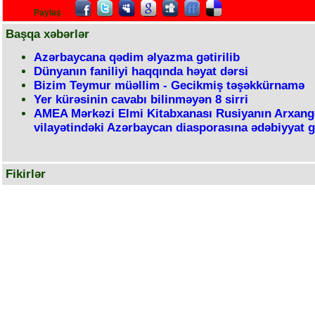
Paylaş
Başqa xəbərlər
Azərbaycana qədim əlyazma gətirilib
Dünyanın faniliyi haqqında həyat dərsi
Bizim Teymur müəllim - Gecikmiş təşəkkürnamə
Yer kürəsinin cavabı bilinməyən 8 sirri
AMEA Mərkəzi Elmi Kitabxanası Rusiyanın Arxang
vilayətindəki Azərbaycan diasporasına ədəbiyyat 
Fikirlər