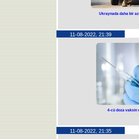
Ukraynada daha bir az
Ukraynada daha 
həlak
11-08-2022, 21:39
Rusiya qoşunlarının Dnepropetrovsk v
tutması nəticəsində həmyerlimiz Tof
Bu barədə Ukraynada yaşayan diasp
Onun sözlərinə görə, Rusiya
Dnepropetrovsk vilayətini atəşə tutm
olub. 11 nəfər yaralanıb, onlarda
olanlardan biri 1966-cı il təvəllü
Məlumata görə, Tofiq Əsgərov Poltav
Fizuli Qəmbərovu
4-cü doza vaksin
4-cü doza vaksin
Azərbaycanda yoluxma hallarının ar
11-08-2022, 21:35
4-cü doza vaksinin məcburi olacağı de
yoluxmalar daha da artacaq və əha