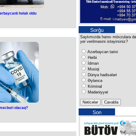
ərbaycanlı həlak oldu
bir azərbaycanlı
 oldu
Sorğu
Saytımızda hansı mövzulara d
ilayətinin Marqanets şəhərini atəşə
yer verilməsini istəyirsiniz?
iq Məmməd oğlu Əsgərov həlak olub.
or fəalı Ceyhun Kəsəmən bildirib.
Azərbaycan tarixi
 ordusunun gecə saatlarında
ası nəticəsində 13 dinc sakin həlak
Hərbi
n 5-nin vəziyyəti ağırdır. Həlak
İdman
dlü azərbaycanlı Tofiq Əsgərovdur.
Musiqi
a Azərbaycanlıları Radasının sədri
n qayınatasıdır.
Dünya hadisələri
Əyləncə
Kriminal
Mədəniyyət
 məcburi olacaq?
Son
 məcburi olacaq?
buraxılışımız
tması fonunda koronavirus əleyhinə
yilir. İddia olunur ki, payıza doğru
li arasında 4-cü doza vaksinlərin