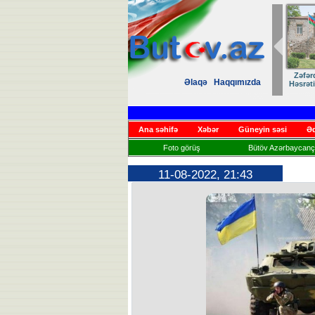
Zəfər
Əlaqə
Haqqımızda
Həsrət
Ana səhifə
Xəbər
Güneyin səsi
Əd
Foto görüş
Bütöv Azərbaycançı
11-08-2022, 21:43