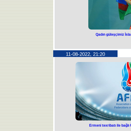
Çexiya Ukrayna üçün silah istehsalın
bəyan ediblər. Böyük Britaniya 
Qadın güləşçimiz İsla
Qadın güləşçim
qalib
11-08-2022, 21:20
Azərbaycan idmançısı Leyla Qurbano
sərbəst güləş üzrə qızıl medal qazanı
Özbəkistan idmançısı Aktenge Keunimj
Qeyd edək ki, V İslam Həmrəyliyi Oyunl
qlobal pandemiya səbəbindən yarış bi
davam edəcək V İslam Həmrəyliyi Oy
atlet idmanın 24 növü üzrə 483 də
Erməni təxribatı ilə bağl