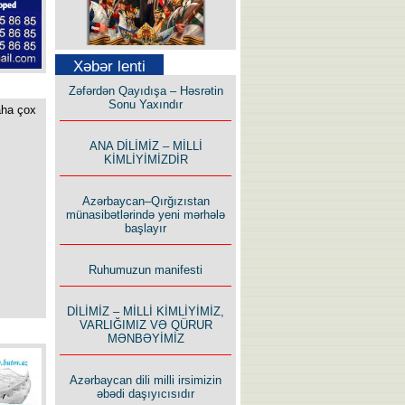
Səfər Alışarlı yazır
Xəbər lenti
Zəfərdən Qayıdışa – Həsrətin
Sonu Yaxındır
aha çox
ANA DİLİMİZ – MİLLİ
KİMLİYİMİZDİR
Uzun yolun Yolçusu
Azərbaycan–Qırğızıstan
münasibətlərində yeni mərhələ
başlayır
Ruhumuzun manifesti
Bu yolda mən varam!
DİLİMİZ – MİLLİ KİMLİYİMİZ,
VARLIĞIMIZ VƏ QÜRUR
MƏNBƏYİMİZ
Azərbaycan dili milli irsimizin
əbədi daşıyıcısıdır