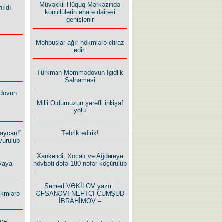
Müvəkkil Hüquq Mərkəzində
ıldı
könüllülərin əhatə dairəsi
genişlənir
Məhbuslar ağır hökmlərə etiraz
edir.
Türkman Məmmədovun İgidlik
Salnaməsi
dovun
Milli Ordumuzun şərəfli inkişaf
yolu
Təbrik edirik!
baycan!”
vurulub
Xankəndi, Xocalı və Ağdərəyə
növbəti dəfə 180 nəfər köçürülüb
vaya
Səməd VƏKİLOV yazır :
ƏFSANƏVİ NEFTÇİ CÜMŞÜD
ökmlərə
İBRAHİMOV –
 və