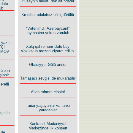
Hüseynin həyatı risk altındadır
 dəfə
üb
Kreditlər ədalətsiz bölüşdürülür
“Vətənimdir Azərbaycan!”
layihəsinə yekun vurulub
azır :
Xalq qəhrəmanı Balo bəy
TÇİ
Vəkilovun məzarı ziyarət edilib.
İMOV –
Əbədiyyət Gülü anıldı
ülərin
şlənir
Tamaşaçı sevgisi də mükafatdır
ərəfli
Allah rəhmət eləsin!
Tarixi yaşayanlar və tarixi
yaradanlar
irilib
Xankəndi Mədəniyyət
Mərkəzində ilk konsert
 də