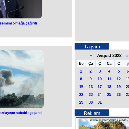
səmimi olmağa çağırdı
nistanı səmimi
çağırdı
Təqvim
ində bəzi addımlar atılıb". Bunu
ud Çavuşoğlu deyib. O bildirib ki,
«
Avqust 2022
»
zərbaycanla koordinasiyalı şəkildə
az narahat olurlar, amma biz şəffaf
Be
Ça
Ç
Ca
C
Ş
əfli olsa da, bütün Cənubi Qafqazın
 lazımdır”, - deyə nazir qeyd edib.
1
2
3
4
5
6
 prosesdən yayınmamağa, səmimi
ağırıb.
8
9
10
11
12
1
15
16
17
18
19
2
22
23
24
25
26
2
29
30
31
Reklam
rtlayışın səbəbi açıqlandı
rbi bazadakı
bəbi açıqlandı