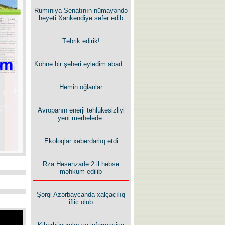
Rumıniya Senatının nümayəndə
heyəti Xankəndiyə səfər edib
Təbrik edirik!
Köhnə bir şəhəri eylədim abad...
Həmin oğlanlar
Avropanın enerji təhlükəsizliyi
yeni mərhələdə:
Ekoloqlar xəbərdarlıq etdi
Rza Həsənzadə 2 il həbsə
məhkum edilib
Şərqi Azərbaycanda xalçaçılıq
iflic olub