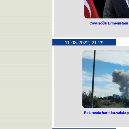
Çavuşoğlu Ermənistanı 
Çavuşoğlu Ermə
olmağa 
11-08-2022, 21:29
"Ermənistanla normallaşma proses
Türkiyənin xarici işlər naziri Mövl
Ermənistanla normallaşma prosesi A
aparılır. "Ermənistanda bundan bir 
ölkəyik. Normallaşma prosesi ikitər
sabitliyi üçün hamının addım atması
Türkiyə XİN başçısı Ermənistanı
olmağa ç
Belarusda hərbi bazadakı pa
Belarusda hə
partlayışın sə