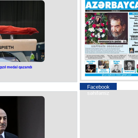
TƏBİB-in infeksion xəstəlikləri üzrə
ist Vasif Əliyev vaksinasiya ilə bağlı
əkim açıqlamasında bildirib ki, təkcə
yada dördüncü doza vaksinlə bağlı
ziyyəti nəzərə alaraq deyə bilərəm ki,
buri olmayacaq. Təbii ki, hər kəs
qəbul edə bilər. Lakin önümüzdəki
r olduğu zaman başqa qərarlar da
mayəndəsi vurğulayıb. Qeyd edək ki,
ksinlərin ümumi sayı 13 832 547,
anların ümumi sayı 5 369 091, ikinci
ın sayı 4 859 097, üç və daha çox
 027, pozitiv nəticədən sonra buster
ların sayı isə 256 350-dir.
ızıl medal qazandı
mız qızıl medal
andı
Facebook
səhifəmiz
ixonov Türkiyənin Konya şəhərində
ında qızıl medal qazanıb.
Butov.az
ayaqlı tullanma üzrə hərəkətlərin
ib. Nikita Simonov isə halqalar ilə
ci yeri tutub.