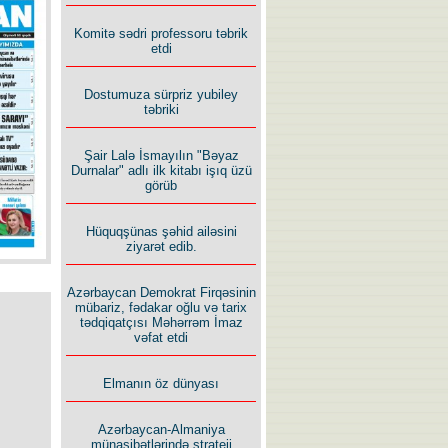
İlham İsmayıl yazır:
Komitə sədri professoru təbrik
etdi
Dostumuza sürpriz yubiley
təbriki
Şair Lalə İsmayılın "Bəyaz
Rusiyanın süqutunu qaçılmaz
Durnalar" adlı ilk kitabı işıq üzü
edən beş şərt
görüb
Hüquqşünas şəhid ailəsini
ziyarət edib.
Azərbaycan Demokrat Firqəsinin
mübariz, fədakar oğlu və tarix
tədqiqatçısı Məhərrəm İmaz
vəfat etdi
Elmanın öz dünyası
Azərbaycan-Almaniya
münasibətlərində strateji