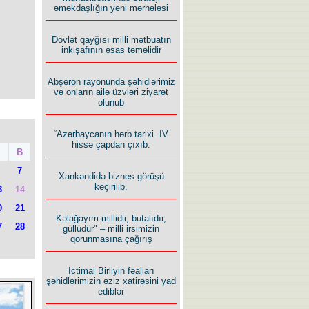
əməkdaşlığın yeni mərhələsi
Dövlət qayğısı milli mətbuatın
inkişafının əsas təməlidir
Abşeron rayonunda şəhidlərimiz
və onların ailə üzvləri ziyarət
olunub
“Azərbaycanın hərb tarixi. IV
hissə çapdan çıxıb.
B
7
Xankəndidə biznes görüşü
keçirilib.
3
14
0
21
Kəlağayım millidir, butalıdır,
7
28
güllüdür" – milli irsimizin
qorunmasına çağırış
İctimai Birliyin fəalları
şəhidlərimizin əziz xatirəsini yad
ediblər