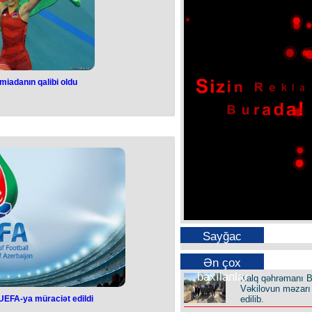
ı genişləndirməyə hazır olduqlarını
əlavə 300 milyon avro vəd edib.
miadanın qalibi oldu
iz İslamiadanın
i oldu
va V İslam Həmrəyliyi Oyunlarında
b.
Butov.az
xəbər verir ki, güləşçimiz
ayevaya 6:1 hesabı ilə qalib gəlib.
arı 2021-ci ildə keçirilməli olsa da,
r il təxirə salınıb. Avqustun 18-dək
unlarında 56 ölkədən 4 mindən çox
st medal uğrunda mübarizə aparır.
Sayğac
Ən çox
baxılanlar
Xalq qəhrəmanı B
Vəkilovun məzarı 
edilib.
ı UEFA-ya müraciət edildi