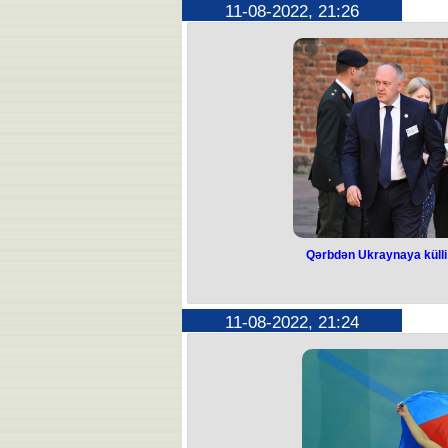
11-08-2022, 21:26
Belarus ərazisində, Ukraynadan 30
bazalardan birində gecə saatların
açıqlanıb. Bu barədə Belarus Müdafi
görə, Ziabrovka hərbi hava limanı 
səkkiz partlayış səsi eşidilib. Bazada "t
Nazirlik bir avtomobilin mühərriki
vurğulayıb. Hadisə zaman
Qərbdən Ukraynaya külli
Qərbdən Ukraynay
silah 
11-08-2022, 21:24
"Kopenhagen-Ukrayna-2022” adlı dono
Ukraynaya daha 1,5 milyard a
göstərəcəklərini vəd ediblər. Bu b
Morten Bydskov bildirib. Yeni hərb
silahların tədarükü, minalardan təmiz
"Biz Ukraynaya hərbi ehtiyaclarınd
deyə Bydskov bildirib. Donor konf
Finlandiya, Gürcüstan və digər dövlət