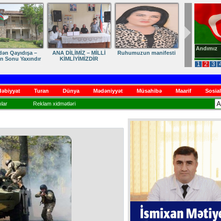
Andımız
dən Qayıdışa –
ANA DİLİMİZ – MİLLİ
Ruhumuzun manifesti
in Sonu Yaxındır
KİMLİYİMİZDİR
1
2
3
əbiyyat
Turan
Dünya
Mədəniyyət
Müsahibə
Maarif
Sosial
lar
Reklam xidmətləri