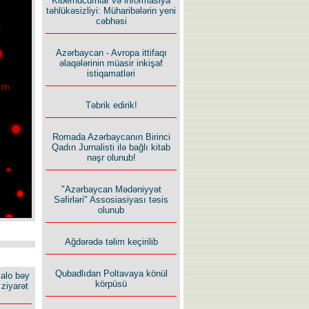
Kiberhücumlar və informasiya
təhlükəsizliyi: Müharibələrin yeni
cəbhəsi
Azərbaycan - Avropa ittifaqı
əlaqələrinin müasir inkişaf
istiqamatləri
Təbrik edirik!
Romada Azərbaycanın Birinci
Qadın Jurnalisti ilə bağlı kitab
nəşr olunub!
"Azərbaycan Mədəniyyət
Səfirləri" Assosiasiyası təsis
olunub
Ağdərədə təlim keçirilib
Qubadlıdan Poltavaya könül
alo bəy
körpüsü
ziyarət