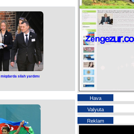
 kilometr aralıda yerləşən hərbi
da eşidilən partlayışların səbəbi
ə Nazirliyi məlumat yayıb. Məlumata
yaxınlığında gecə yarısından sonra
exniki insident" baş verdiyi bildirilir.
 dəyişdirildikdən sonra yandığını
ı xəsarət alan olmayıb.
 miqdarda silah yardımı
a külli miqdarda
yardımı
Hava
r konfransında iştirak edən ölkələr
vro məbləğində hərbi yardım
Valyuta
arədə Danimarkanın müdafiə naziri
i yardım paketinə pul köçürmələri,
lənmə və hərbçilərin təlimi daxildir.
Reklam
a kömək etməyə davam edəcəyik", -
ransında NATO ölkələri, Yaponiya,
lər iştirak edib. Polşa, Slovakiya və