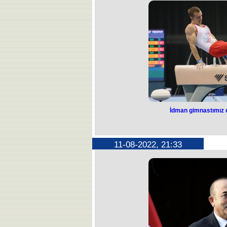
vurulması prosesinə start veriləcək. 
işçi qrupunun rəhbəri, həkim-infeksion
iddialara aydınlıq gətirib. Tanınmış h
Azərbaycanda deyil, ümumilikdə dün
fikirlər müxtəlifdir. “Ancaq hazırkı və
Azərbaycanda 4-cü doza vaksin məc
könüllü şəkildə 4-cü doza vaksini 
günlərdə yoluxmada fərqli rəqəmlə
qəbul oluna bilər”, - deyə TƏBİB nü
Azərbaycanda indiyədək vurulan va
birinci mərhələ üzrə vaksinasiya olun
mərhələ üzrə vaksinasiya olunanlar
doza vaksin vurduranların sayı 3 348
doza üzrə vaksinasiya olunan
İdman gimnastımız q
İdman gimnastı
qaz
11-08-2022, 21:33
Azərbaycanın idman gimnastı İvan T
keçirilən V İslam Həmrəylik Oyunlar
xəbər verir ki, 26 yaşlı idmançı d
icrasında bütün rəqiblərini üstələy
hərəkətlərdə 2-