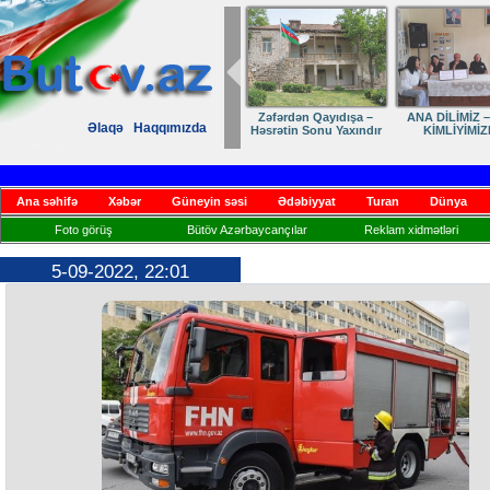
Zəfərdən Qayıdışa –
ANA DİLİMİZ –
Əlaqə
Haqqımızda
Həsrətin Sonu Yaxındır
KİMLİYİMİZ
Ana səhifə
Xəbər
Güneyin səsi
Ədəbiyyat
Turan
Dünya
Foto görüş
Bütöv Azərbaycançılar
Reklam xidmətləri
5-09-2022, 22:01