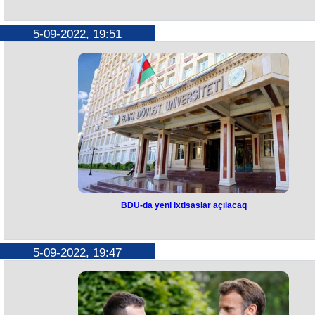
“Qarabağ” azarkeşlərə biletlə bağ
müraciət etdi
5-09-2022, 19:51
“Qarabağ” Avropa Liqası qrup mərhələsinin ilk oyununda komandanı
stadionda dəstəkləmək istəyən azarkeşlərə müraciət edib.
Butov.az
xəbər verir ki, “Frayburq” (Almaniya) - “Qarabağ” matçını izləmək və
Ağdam təmsilçisini dəstəkləmək istəyənlər oyun günü "Wolfswinkel"
stadionunda (Europa-Park Stadion) azarkeşlər üçün ayrılmış E-4
sektorunun giriş qapısından saat 19:00-dan 21:00-dək bilet ala bilərlər
Biletlərin qiyməti 29 avrodur. Ödəniş yalnız nağd şəkildə qəbul ediləcə
Qeyd edək ki, "Frayburq" - "Qarabağ" oyunu sentyabrın 8-də 21:00-d
(Bakı vaxtı ilə 23:00) keçiriləcək.
BDU-da yeni ixtisaslar açılacaq
BDU-da yeni ixtisaslar açılacaq
Bakı Dövlət Universitetində (BDU) “Aqrar hüquq”, “Qida məhsullarını
5-09-2022, 19:47
kimyəvi ekspertizası”, “Təbii ehtiyatlar hüququ”, “İctimaiyyətlə əlaqələr”
digər yeni ixtisasların açılması üzrə işlər aparılır. Bu barədə BDU-dan
məlumat verilib. BDU-da əmək bazarının tələbləri nəzərə alınaraq təhsi
bakalavriat və magistratura səviyyələrində bir sıra yeni ixtisas və
ixtisaslaşmaların açılması elmə və təhsilə böyük maraq doğurub. Təhsil
bütün pillələri (bakalavriat, magistratura, doktorantura) üzrə təhsil