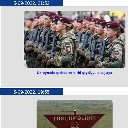
5-09-2022, 21:52
Ukrayna Prezident Ofisinin rəhbərinin müşaviri Krım yarımadasının
yaşayan insanlara müraciət edib. Bunu Mixaylo Podolyak "Twitter"
səhifəsində yazıb. O bildirib ki, Krım sakinləri yarımadanın işğaldan az
olunmasına hazır olmalıdır. “İşğal olunmuş ərazilərin, o cümlədən Krı
yarımadasının əhalisinin işğaldan azad olunma zamanı rəsmi orqanlar
tövsiyələrinə əməl etmələrini xahiş edirik. İndidən sığınacaq, yetərincə
ehtiyatını təmin etmək lazımdır”.
Ukraynada qadınların hərbi qeydiyyatı başlayır
Ukraynada qadınların hərbi
qeydiyyatı başlayır
5-09-2022, 19:55
Oktyabrın 1-dən Ukraynada qadınlar könüllülük əsasında hərbi
qeydiyyata alınacaqlar. Bu barədə ölkənin müdafiə nazirinin müavini
Anna Malyar bildirib. O vurğulayıb ki, hakimiyyət ukraynalı qadınlar üç
səyahət məhdudiyyəti qoymağı planlaşdırmır. “İndi Ukraynanın silahlı
qüvvələrində hələ də qadınlara ehtiyac var - tibb, radiotexnika və qid
texnologiyaları üzrə mütəxəssislər lazımdır. Ancaq digər peşələrə gəlin
söhbət könüllü qeydiyyatdan gedir. Arzusu olan, həvəsli olan qadınlar
qeydiyyatdan keçmək hüququ olmalıdır, biz onları bu hüquqdan məhr