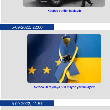
Xətaidə yanğın başlayıb
Xətaidə yanğın başlayıb
Fövqəladə Hallar Nazirliyinin (FHN) “112” qaynar telefon xəttinə Bakı
5-09-2022, 22:00
şəhəri, Xətai rayonu, M.Hadi küçəsində yanğın olması barədə məluma
daxil olub.
Butov.az
xəbər verir ki, məlumatla əlaqədar FHN-in Dövlə
Yanğından Mühafizə Xidmətinin yanğından mühafizə bölmələri çağırı
üzrə cəlb olunub.
Avropa Ukraynaya 500 milyon yardım ayırır
Avropa Ukraynaya 500 milyon
yardım ayırır
5-09-2022, 21:57
Avropa Komissiyası və Ukrayna Kiyevə 500 milyon avro yardım