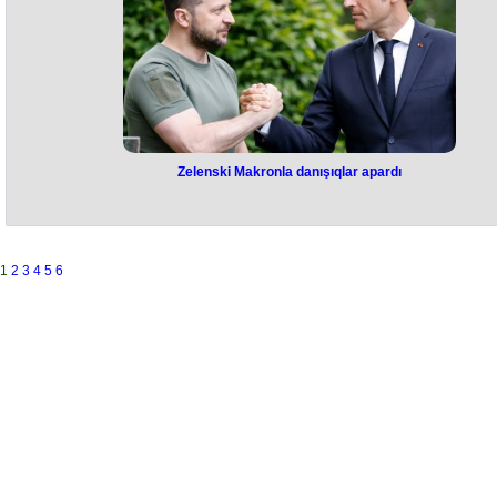
proqramları sənaye və biznes müəssisələrinin mütəxəssisləri ilə birg
hazırlanır və yenilənir. İstehsalat müəssisələrindən olan mütəxəssislə
tədrisə və elmi fəaliyyətə cəlb olunur, ustad dərsləri və elmi seminarla
təşkil olunur. Bu cür əməkdaşlıq çərçivəsində əmək bazarının ehtiyac 
tələbləri öyrənilir. Yeni ixtisaslar (ixtisaslaşmalar) müəyyən edilir, elmi
pedaqoji potensial nəzərə alınmaqla həmin ixtisaslar üzrə kadrlar
hazırlanır. Son illər BDU-nun təşəbbüsü ilə “Aktuar riyaziyyat”, "Ekologi
hüququ”, “Mobil tətbiqlərin hazırlanması və oyun dizaynı”, “Mədəniyyə
hüququ”, “Vergi hüququ” kimi ixtisaslar açılıb.BDU-nun onlarca məzu
son illər yüksək nəticələr əldə edərək nüfuzlu xarici universitetlərə qəb
olub.
Zelenski Makronla danışıqlar apardı
Zelenski Makronla danışıqlar
apardı
Ukrayna Prezidenti Volodimir Zelenski və Fransa Prezidenti Emmanue
1
2
3
4
5
6
Makron arasında telefon danışığı olub. Bu barədə Zelenski özünün Twit
hesabında məlumat yayıb. Telefon danışığı 1 saat 50 dəqiqə davam edi
Danışıqların substantiv keçdiyini deyən Zelenski fransalı həmkarını
cəbhədəki son vəziyyət barədə məlumatlandırıb. "Fransanın koordinas
edilmiş əlavə müdafiə dəstəyi barədə danışdıq. Həmçinin, AEBA-nın
Zaporojye AES-dəki missiyasının nəticələrinin qiymətləndirilməsi ilə ba
fikir mübadiləsi apardıq", - Zelenski qeyd edib.