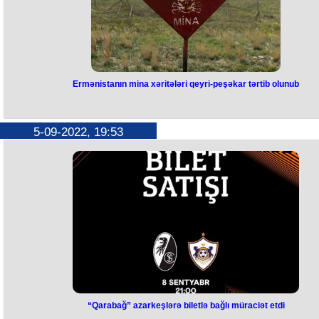
etməməliyik”, - deyə xanım Malyar bildirib.
Ermənistanın mina xəritələri qeyri-peşəkar tərtib olunub
Ermənistanın mina xəritələri qeyri
peşəkar tərtib olunub
5-09-2022, 19:53
“Ermənistanın təqdim etdiyi mina xəritələrinin dəqiqliyi çox aşağı
səviyyədədir və çox qeyri-peşəkar tərtib olunub”. Bunu Minatəmizləm
Agentliyinin (ANAMA) İdarə Heyətinin sədri Vüqar Süleymanov
jurnalistlərə açıqlamasında deyib. "İstənilən halda məlumatlar
minatəmizləyənlərə ötürülür: “İstənilən yeni sahədə minatəmizləmə
əməliyyatlarına başlayan zaman bütün məlumatlar araşdırılır. Əlimizd
olan məlumatlardan da istifadə olunur”,- ANAMA sədri deyib.
“Qarabağ” azarkeşlərə biletlə bağlı müraciət etdi