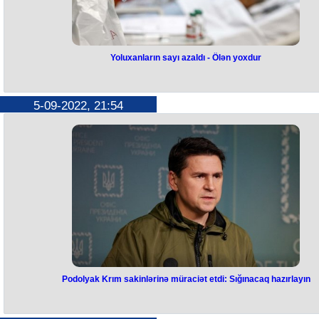
Yoluxanların sayı azaldı - Ölən yoxdur
Yoluxanların sayı azaldı - Ölən
yoxdur
5-09-2022, 21:54
Azərbaycanda koronavirus (COVID-19) infeksiyasına 72 yeni yoluxm
faktı qeydə alınıb, 139 nəfər müalicə olunaraq sağalıb. Nazirlər Kabine
yanında Operativ Qərargahdan verilən məlumata görə, koronavirusda
ölən olmayıb. İndiyədək ölkədə ümumilikdə 815 595 nəfərin koronavir
infeksiyasına yoluxması faktı müəyyən edilib, onlardan 802 395 nəfər
müalicə olunaraq sağalıb, hazırda 3 375 aktiv xəstə var. Bu günə qədər
825 nəfər vəfat edib. Son sutka ərzində yeni yoluxma hallarının
müəyyənləşdirilməsi ilə əlaqədar 2 001, bu günə qədər isə ümumilikdə
172 037 test icra olunub.
Podolyak Krım sakinlərinə müraciət etdi: Sığınacaq hazırlayın
Podolyak Krım sakinlərinə
müraciət etdi: Sığınacaq hazırlayı