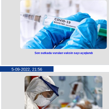
göstərilməsi haqqında saziş imzalayıb. Bu barədə Avropa Komissiyasın
rəsmi nümayəndəsi Erik Samer Brüsseldə mətbuat konfransı zamanı
bildirib. “Avropa Komissiyası və Ukrayna bu gün Avropa Komissiyasın
sədri Ursula fon der Leyenin elan etdiyi öhdəliklər çərçivəsində 500
milyon avro məbləğində yeni büdcə dəstəyi proqramı imzalayıb. Bu
yardım apreldə “Ukraynaya dəstək” kampaniyası çərçivəsində, mayda i
Varşavada keçirilən yüksək səviyyəli beynəlxalq donor konfransının bi
hissəsi kimi elan edilib”, - deyə Samer bildirib.
Son sutkada vurulan vaksin sayı açıqlandı
Son sutkada vurulan vaksin sayı
açıqlandı
5-09-2022, 21:56
Azərbaycanda son gündə koronavirus əleyhinə 5 vaksin vurulub. Bu
barədə Nazirlər Kabineti yanında Operativ Qərargahdan bildirilib.
Məlumata görə, bir gündə birinci və ikinci mərhələ üzrə vaksinasiya
həyata keçirilməyib. üç və daha çox doza üzrə vaksinasiya olunanları
sayı 4, pozitiv nəticədən sonra buster doza üzrə vaksinasiya olunanlar
sayı isə 1 nəfərdir. Qeyd edək ki, ölkədə indiyədək vurulan vaksinləri
ümumi sayı 13 865 343 təşkil edir.