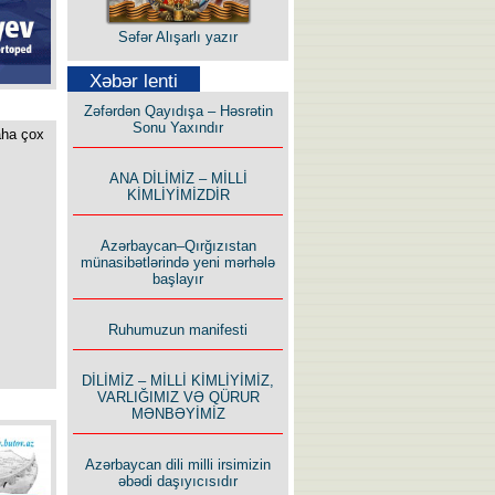
Səfər Alışarlı yazır
Xəbər lenti
Zəfərdən Qayıdışa – Həsrətin
Sonu Yaxındır
aha çox
Uzun yolun Yolçusu
ANA DİLİMİZ – MİLLİ
KİMLİYİMİZDİR
Azərbaycan–Qırğızıstan
münasibətlərində yeni mərhələ
başlayır
Bu yolda mən varam!
Ruhumuzun manifesti
DİLİMİZ – MİLLİ KİMLİYİMİZ,
VARLIĞIMIZ VƏ QÜRUR
MƏNBƏYİMİZ
Azərbaycan dili milli irsimizin
İlham İsmayıl yazır:
əbədi daşıyıcısıdır