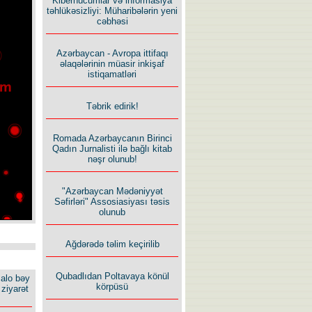
Kiberhücumlar və informasiya
təhlükəsizliyi: Müharibələrin yeni
cəbhəsi
Azərbaycan - Avropa ittifaqı
əlaqələrinin müasir inkişaf
istiqamatləri
Təbrik edirik!
Romada Azərbaycanın Birinci
Qadın Jurnalisti ilə bağlı kitab
nəşr olunub!
"Azərbaycan Mədəniyyət
Səfirləri" Assosiasiyası təsis
olunub
Ağdərədə təlim keçirilib
Qubadlıdan Poltavaya könül
alo bəy
körpüsü
ziyarət