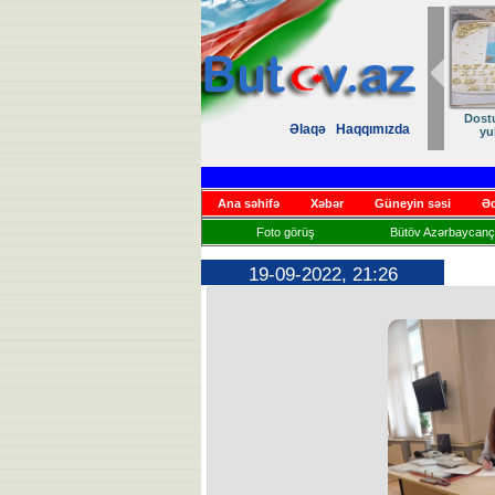
Dost
Əlaqə
Haqqımızda
yu
Ana səhifə
Xəbər
Güneyin səsi
Əd
Foto görüş
Bütöv Azərbaycançı
19-09-2022, 21:26