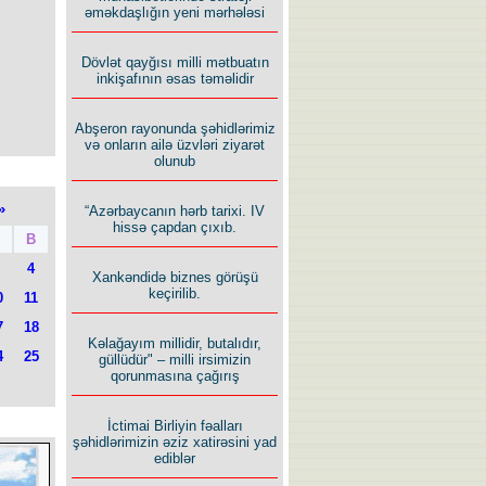
əməkdaşlığın yeni mərhələsi
Dövlət qayğısı milli mətbuatın
inkişafının əsas təməlidir
Abşeron rayonunda şəhidlərimiz
və onların ailə üzvləri ziyarət
olunub
»
“Azərbaycanın hərb tarixi. IV
hissə çapdan çıxıb.
B
4
Xankəndidə biznes görüşü
keçirilib.
0
11
7
18
Kəlağayım millidir, butalıdır,
4
25
güllüdür" – milli irsimizin
qorunmasına çağırış
İctimai Birliyin fəalları
şəhidlərimizin əziz xatirəsini yad
ediblər