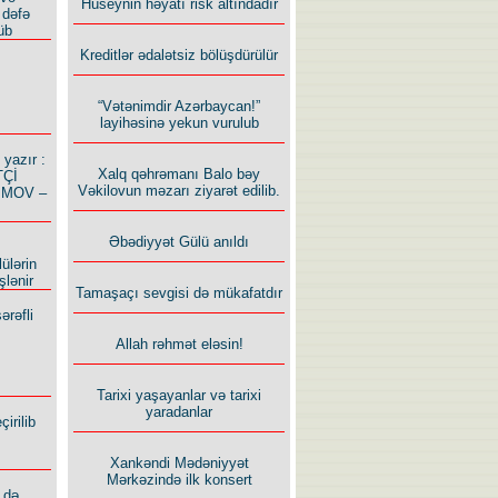
Hüseynin həyatı risk altındadır
 dəfə
üb
Kreditlər ədalətsiz bölüşdürülür
“Vətənimdir Azərbaycan!”
layihəsinə yekun vurulub
azır :
Xalq qəhrəmanı Balo bəy
TÇİ
Vəkilovun məzarı ziyarət edilib.
İMOV –
Əbədiyyət Gülü anıldı
ülərin
şlənir
Tamaşaçı sevgisi də mükafatdır
ərəfli
Allah rəhmət eləsin!
Tarixi yaşayanlar və tarixi
yaradanlar
irilib
Xankəndi Mədəniyyət
Mərkəzində ilk konsert
 də