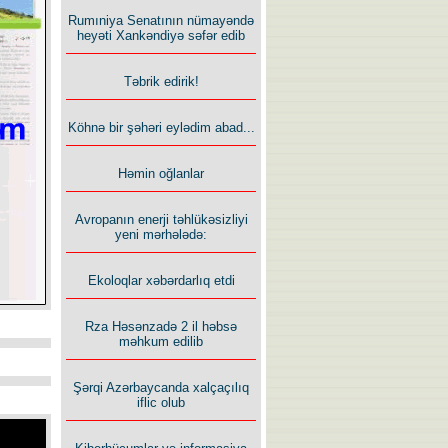
Rumıniya Senatının nümayəndə
heyəti Xankəndiyə səfər edib
Təbrik edirik!
Köhnə bir şəhəri eylədim abad...
Həmin oğlanlar
Avropanın enerji təhlükəsizliyi
yeni mərhələdə:
Ekoloqlar xəbərdarlıq etdi
Rza Həsənzadə 2 il həbsə
məhkum edilib
Şərqi Azərbaycanda xalçaçılıq
iflic olub