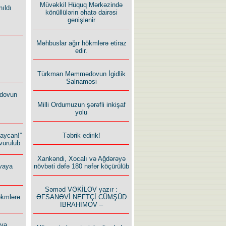
Müvəkkil Hüquq Mərkəzində
ıldı
könüllülərin əhatə dairəsi
genişlənir
Məhbuslar ağır hökmlərə etiraz
edir.
Türkman Məmmədovun İgidlik
Salnaməsi
dovun
Milli Ordumuzun şərəfli inkişaf
yolu
Təbrik edirik!
baycan!”
vurulub
Xankəndi, Xocalı və Ağdərəyə
növbəti dəfə 180 nəfər köçürülüb
vaya
Səməd VƏKİLOV yazır :
ƏFSANƏVİ NEFTÇİ CÜMŞÜD
ökmlərə
İBRAHİMOV –
 və