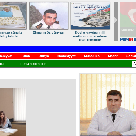
Güvənc Y
umuza sürpriz
Elmanın öz dünyası
Dövlət qayğısı milli
biley təbriki
mətbuatın inkişafının
1
2
3
əsas təməlidir
D
əbiyyat
Turan
Dünya
Mədəniyyət
Müsahibə
Maarif
Sosial
lar
Reklam xidmətləri