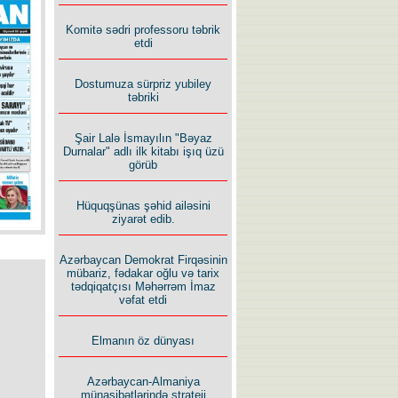
Komitə sədri professoru təbrik
etdi
Dostumuza sürpriz yubiley
təbriki
Rusiyanın süqutunu qaçılmaz
edən beş şərt
Şair Lalə İsmayılın "Bəyaz
Durnalar" adlı ilk kitabı işıq üzü
görüb
Hüquqşünas şəhid ailəsini
ziyarət edib.
Azərbaycan Demokrat Firqəsinin
mübariz, fədakar oğlu və tarix
tədqiqatçısı Məhərrəm İmaz
vəfat etdi
Elmanın öz dünyası
Azərbaycan-Almaniya
münasibətlərində strateji