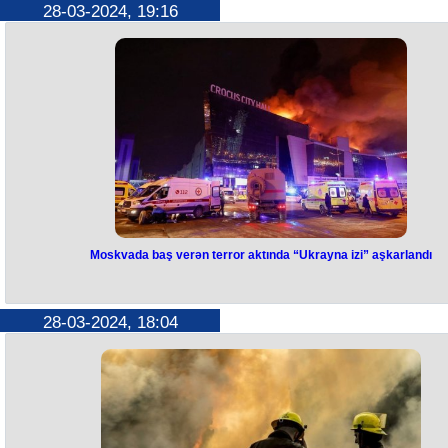
keçirilən nazirlərin görüşündə tam razılaşdırılıb, bundan sonra
28-03-2024, 19:16
Ermənistanın baş naziri Nikol Paşinyan konsensusun olmadığını bəy
edib.
Təcrübəli jurnalist, AZƏRTAC-ın sabiq sədri Aslan Aslanov Azərbayca
Prezidenti İlham Əliyevin Sərəncamı ilə “Heydər Əliyevin 100 illiyi (192
2023)” Azərbaycan Respublikasının yubiley medalı ilə təltif edilib.
Aslan Aslanov 2002-2022 ci illərdə Azərbaycan Dövlət İnformasiya
Agentliyinin (AZƏRTAC) sədri vəzifəsində işləyib.
1993-2022 ci illərdə Ulu Öndər Heydər Əliyevin demək olar ki, bütün
xarici səfərlərində və keçirdiyi görüşlərdə AZƏRTAC-ın xüsusi müxbir
kimi müşayiət edib.
Moskvada baş verən terror aktında “Ukrayna izi” aşkarlandı
Moskvada baş verən terror aktınd
“Ukrayna izi” aşkarlandı
28-03-2024, 18:04
Rusiya İstintaq Komitəsi Moskva yaxınlığındakı "Crocus City Hall" konse
zalında baş verən terror aktına görə saxlanılan şəxslərin “Ukrayna
millətçiləri ilə əlaqəsi”nə dair sübutlar əldə etdiyini açıqlayıb.
Bu barədə qurumun mətbuat xidməti məlumat yayıb.
İddiaya görə, müstəntiqlər terror aktını törədənlərin konsert zalına
hücumun hazırlanması üçün Ukrayna ərazisindən “əhəmiyyətli miqdar
məbləğ” aldıqları barədə məlumatlara malikdirlər.
“Saxlanılan terrorçularla iş, onlardan götürülən texniki vasitələrin