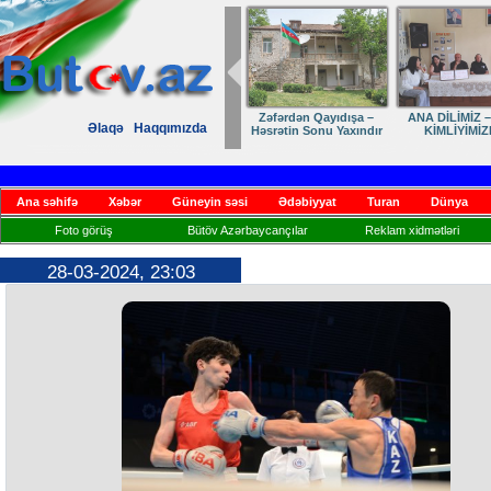
Zəfərdən Qayıdışa –
ANA DİLİMİZ –
Əlaqə
Haqqımızda
Həsrətin Sonu Yaxındır
KİMLİYİMİZ
Ana səhifə
Xəbər
Güneyin səsi
Ədəbiyyat
Turan
Dünya
Foto görüş
Bütöv Azərbaycançılar
Reklam xidmətləri
28-03-2024, 23:03