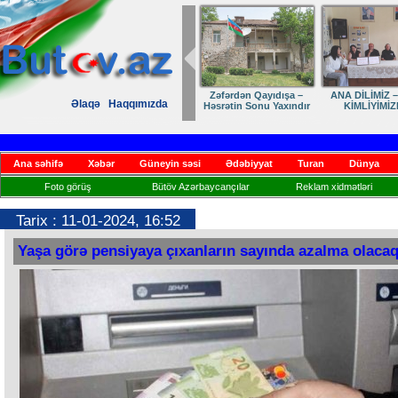
Zəfərdən Qayıdışa –
ANA DİLİMİZ –
Əlaqə
Haqqımızda
Həsrətin Sonu Yaxındır
KİMLİYİMİZ
Ana səhifə
Xəbər
Güneyin səsi
Ədəbiyyat
Turan
Dünya
Foto görüş
Bütöv Azərbaycançılar
Reklam xidmətləri
Tarix : 11-01-2024, 16:52
Yaşa görə pensiyaya çıxanların sayında azalma olaca