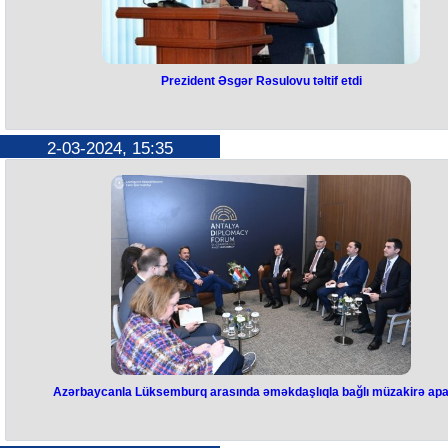
Prezident Əsgər Rəsulovu təltif etdi
Prezident Əsgər Rəsulovu təltif
etdi
2-03-2024, 15:35
Azərbaycan Respublikasında arxiv işi sahəsində səmərəli fəaliyyətin
görə Əsgər Adil oğlu Rəsulov 2-ci dərəcəli “Vətənə xidmətə görə” orde
ilə təltif edilib.
Prezident İlham Əliyev bununla bağlı Sərəncam imzalayıb.
Qeyd edək ki, Azərbaycan Respublikası Milli Arxiv İdarəsinin rəisi,
filologiya üzrə elmlər doktoru, professor Əsgər Rəsulov bu gün 70 yaşı
qeyd edir.
Azərbaycanla Lüksemburq arasında əməkdaşlıqla bağlı müzakirə apar
Azərbaycanla Lüksemburq
arasında əməkdaşlıqla bağlı