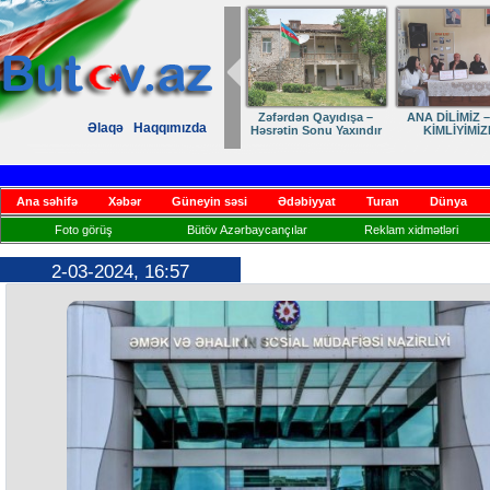
Zəfərdən Qayıdışa –
ANA DİLİMİZ –
Əlaqə
Haqqımızda
Həsrətin Sonu Yaxındır
KİMLİYİMİZ
Ana səhifə
Xəbər
Güneyin səsi
Ədəbiyyat
Turan
Dünya
Foto görüş
Bütöv Azərbaycançılar
Reklam xidmətləri
2-03-2024, 16:57