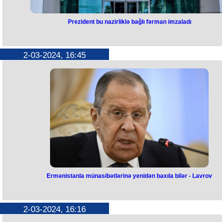
Prezident bu nazirliklə bağlı fərman imzaladı
Prezident bu nazirliklə bağlı
fərman imzaladı
2-03-2024, 16:45
Prezident İlham Əliyev “Əmək və Əhalinin Sosial Müdafiəsi Nazirliyi
haqqında Əsasnamə”də dəyişiklik edilməsi barədə fərman imzalayıb
Fərmana əsasən, əsasnamənin 5.8-ci bəndinin birinci abzasından
“Naxçıvan Muxtar Respublikası Dövlət Sosial Müdafiə Fondunun
sədrindən” sözləri çıxarılıb.
Qeyd edək ki, əsasnamənin 5.8-ci bəndində nazirlikdə nazirdən
(kollegiyanın sədri), onun müavinlərindən, Naxçıvan Muxtar
Respublikasının əmək və əhalinin sosial müdafiəsi nazirindən, Naxçıv
Muxtar Respublikası Dövlət Sosial Müdafiə Fondunun sədrindən və
Nazirliyin digər rəhbər işçilərindən ibarət Nazirliyin kollegiyası
yaradılması nəzərdə tutulurdu.
Ermənistanla münasibətlərinə yenidən baxıla bilər - Lavrov
Ermənistanla münasibətlərinə
yenidən baxıla bilər - Lavrov
2-03-2024, 16:16
Rusiyanın xarici işlər naziri Sergey Lavrov ölkəsinin Ermənistanla