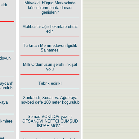
Müvəkkil Hüquq Mərkəzində
ıldı
könüllülərin əhatə dairəsi
genişlənir
Məhbuslar ağır hökmlərə etiraz
edir.
Türkman Məmmədovun İgidlik
Salnaməsi
dovun
Milli Ordumuzun şərəfli inkişaf
yolu
Təbrik edirik!
baycan!”
vurulub
Xankəndi, Xocalı və Ağdərəyə
növbəti dəfə 180 nəfər köçürülüb
vaya
Səməd VƏKİLOV yazır :
ƏFSANƏVİ NEFTÇİ CÜMŞÜD
ökmlərə
İBRAHİMOV –
 və