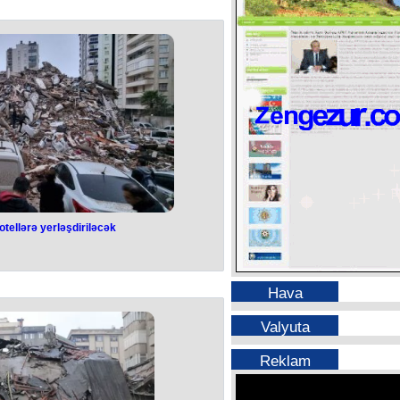
üavinətlər haqqında” Azərbaycan
şiklik edilməsi barədə Qanunu
 müavinətlər haqqında” Azərbaycan
ı məzmunda 10.3-1-ci maddə əlavə
dilməsi üçün zəruri olan sənədlərin və
ormasiya Sistemi vasitəsilə müvafiq
də edilməsi mümkün olduqda, həmin
tələb edilmir. Belə sənədlərin və ya
ormasiya Sistemi vasitəsilə əldə
onların təqdim edilməsi ərizəçinin
dövlət orqanından (qurumundan) tələb
rəfindən təmin edilir”.
otellərə yerləşdiriləcək
ndaşlar otellərə
iriləcək
Hava
vsiz qalan vətəndaşlar otellərə
aşa səfər edən Türkiyə Prezidenti
Valyuta
qurumları iş başındadır. İlk günlər
azırda vəziyyət nəzarət altındadır.
ərlə danışıqlar aparılıb. İstəyən
Reklam
ik", - deyə Prezident vurğulayıb.