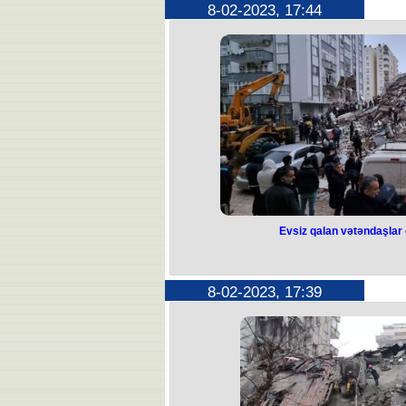
8-02-2023, 17:44
Prezident İlham Əliyev “Sosial m
Respublikasının Qanununda dəyi
imzalayıb. Sənədə əsasən, “Sosial
Respublikasının Qanununa aşağıdak
edilir: “10.3-1. Müavinətlərin təyin e
ya məlumatların Elektron Hökumət İnf
dövlət orqanından (qurumundan) əl
sənədlər və ya məlumatlar ərizəçidən 
məlumatların Elektron Hökumət İnf
edilməsi mümkün olmadığı hallarda 
razılığı ilə sorğu əsasında müvafiq 
olunur və ya ərizəçi tə
Evsiz qalan vətəndaşlar 
Evsiz qalan vətə
yerləşd
8-02-2023, 17:39
Türkiyənin zəlzələ bölgəsində e
yerləşdiriləcək. Bunu Kahramanmar
Rəcəb Tayyib Ərdoğan deyib. "Dövlət 
bəzi çətinliklər yaşamışdıq, amma h
Antalya, Alanya, Mersindəki otell
vətəndaşlarımızı ora yerləşdirəcəy