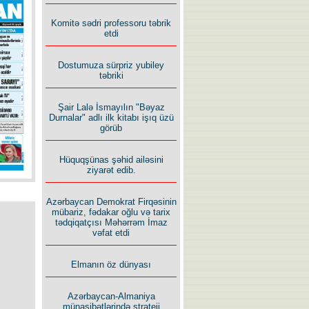
İlham İsmayıl yazır:
Komitə sədri professoru təbrik
etdi
Dostumuza sürpriz yubiley
təbriki
Şair Lalə İsmayılın "Bəyaz
Rusiyanın süqutunu qaçılmaz
Durnalar" adlı ilk kitabı işıq üzü
edən beş şərt
görüb
Hüquqşünas şəhid ailəsini
ziyarət edib.
Azərbaycan Demokrat Firqəsinin
mübariz, fədakar oğlu və tarix
tədqiqatçısı Məhərrəm İmaz
vəfat etdi
Elmanın öz dünyası
Azərbaycan-Almaniya
münasibətlərində strateji