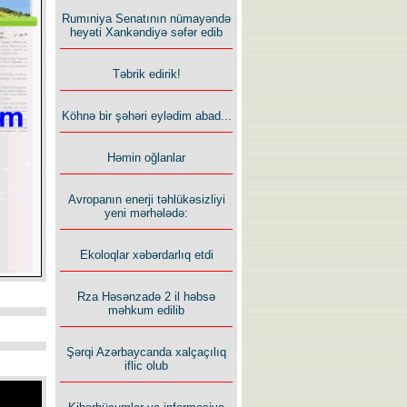
Rumıniya Senatının nümayəndə
heyəti Xankəndiyə səfər edib
Təbrik edirik!
Köhnə bir şəhəri eylədim abad...
Həmin oğlanlar
Avropanın enerji təhlükəsizliyi
yeni mərhələdə:
Ekoloqlar xəbərdarlıq etdi
Rza Həsənzadə 2 il həbsə
məhkum edilib
Şərqi Azərbaycanda xalçaçılıq
iflic olub