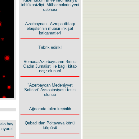
Kiberhücumlar və informasiya
təhlükəsizliyi: Müharibələrin yeni
cəbhəsi
Azərbaycan - Avropa ittifaqı
əlaqələrinin müasir inkişaf
istiqamatləri
Təbrik edirik!
Romada Azərbaycanın Birinci
Qadın Jurnalisti ilə bağlı kitab
nəşr olunub!
"Azərbaycan Mədəniyyət
Səfirləri" Assosiasiyası təsis
olunub
Ağdərədə təlim keçirilib
Qubadlıdan Poltavaya könül
alo bəy
körpüsü
ziyarət