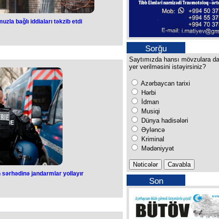
zla bağlı iddiaları təkzib etdi
Təbrizdəki
 bağlı iddiaları
Sorğu
b etdi
Saytımızda hansı mövzulara d
yer verilməsini istəyirsiniz?
canın Təbrizdəki Baş Konsulluğunun
Azərbaycan tarixi
 təkzib edib. Xarici İşlər Nazirliyinin
jurnalistlərə açıqlamasında deyib:
Hərbi
etmişik. Əlaqələri qorumaq və inkişaf
İdman
qonşu ölkələrlə bağlı siyasətidir".
Musiqi
dib: “İranın bununla bağlı mövqeyi
sının Təbrizdəki Baş Konsulluğunu
Dünya hadisələri
n 27-də Azərbaycanın Tehrandakı
Əyləncə
a diplomatik korpusun əməkdaşları
Kriminal
ahlı hücum nəticəsində 1 nəfər şəhid
n Prezidenti İlham Əliyev hadisəni
Mədəniyyət
layın hərtərəfli araşdırılmasını və
ırılmasını tələb edib.
sərhədinə jandarmlar yollayır
Son
can-Ermənistan
buraxılışımız
armlar yollayır
ərhədində yerləşdiriləcək Avropa