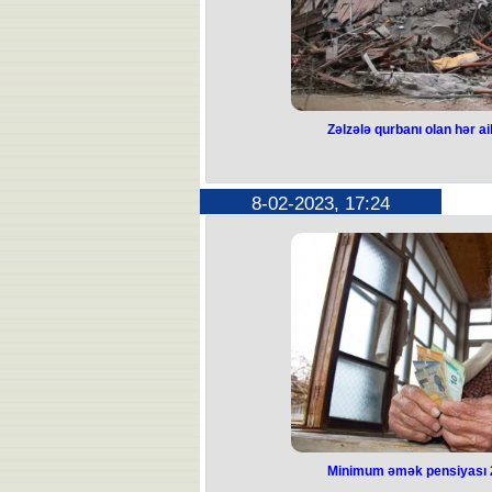
Zəlzələ qurbanı olan hər ai
Zəlzələ qurbanı o
min lirə 
8-02-2023, 17:24
Türkiyədə zəlzələdən zərərçəkən hər
Kahramanmaraşa səfər edən Türkiyə
deyib. "Zəlzələ zamanı əziyyət çəkə
veriləcək. İnşallah, bu rəqəm onların 
olmaq vaxtıdır, provakasiyalara uym
Xatırladaq ki, fevralın 6-da yerl
Kahramanmaraş vilayətinin Pazarcık
isə Elbistan rayonunda 7,6 bal gücü
fəlakət zamanı ölənlərin sayı 8574 
yaralı sayı 49
Minimum əmək pensiyası 