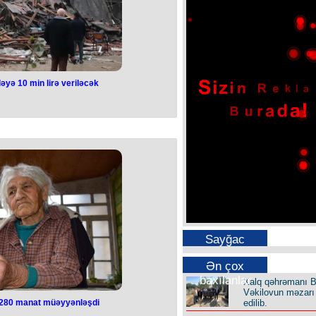
ləyə 10 min lirə veriləcək
lan hər ailəyə 10
veriləcək
 ailəyə 10 min lirə veriləcək. Bunu
 Prezidenti Rəcəb Tayyib Ərdoğan
n ailələrə ilkin olaraq 10 min lirə
təlabatını qarşılayacaq. Bu gün birlik
aq olmaz", - deyə Ərdoğan bildirib.
i vaxtla saat 04:17-də Türkiyənin
 rayonunda 7,7 bal, saat 13:24-də
ndə iki zəlzələ qeydə alınıb. Təbii
nəfərə çatıb. Son məlumatlara görə,
 133 nəfərdir.
Sayğac
Ən çox
baxılanlar
Xalq qəhrəmanı B
Vəkilovun məzarı 
edilib.
280 manat müəyyənləşdi