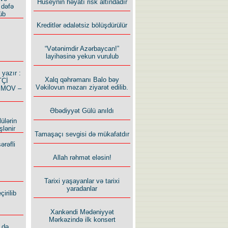
Hüseynin həyatı risk altındadır
 dəfə
üb
Kreditlər ədalətsiz bölüşdürülür
“Vətənimdir Azərbaycan!”
layihəsinə yekun vurulub
azır :
Xalq qəhrəmanı Balo bəy
TÇİ
Vəkilovun məzarı ziyarət edilib.
İMOV –
Əbədiyyət Gülü anıldı
ülərin
şlənir
Tamaşaçı sevgisi də mükafatdır
ərəfli
Allah rəhmət eləsin!
Tarixi yaşayanlar və tarixi
yaradanlar
irilib
Xankəndi Mədəniyyət
Mərkəzində ilk konsert
 də