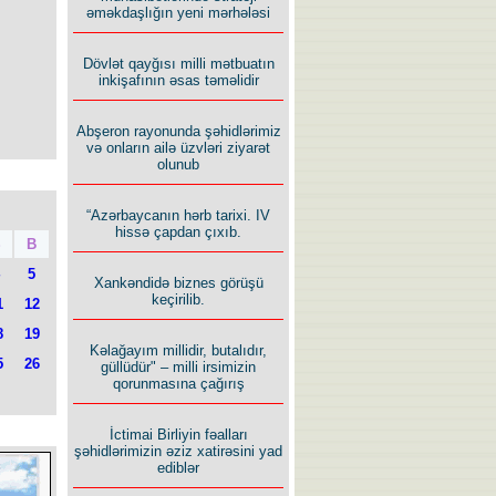
əməkdaşlığın yeni mərhələsi
Dövlət qayğısı milli mətbuatın
inkişafının əsas təməlidir
Abşeron rayonunda şəhidlərimiz
və onların ailə üzvləri ziyarət
olunub
“Azərbaycanın hərb tarixi. IV
hissə çapdan çıxıb.
Ş
B
5
Xankəndidə biznes görüşü
keçirilib.
1
12
8
19
Kəlağayım millidir, butalıdır,
5
26
güllüdür" – milli irsimizin
qorunmasına çağırış
İctimai Birliyin fəalları
şəhidlərimizin əziz xatirəsini yad
ediblər