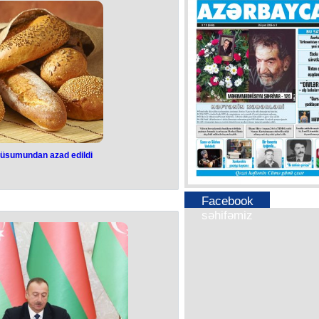
də jandarmlar göndərəcək. Bu barədə
dirib. Avropa Parlamentinin üzvünün
uzun müddət münaqişədən uzaq qaldı.
dir”. Qeyd edək ki, Avropa İttifaqı bir
tinə 100 nəfərdən ibarət müşahidə
 barədə qərar qəbul edib.
rüsumundan azad edildi
llar gömrük
azad edildi
Facebook
səhifəmiz
lları, heyvan yemləri, yem əlavələri,
ad edilib. Bu barədə Nazirlər
lər Kabinetinin 2023-cü il 7 fevral
iqtisadi fəaliyyətin kodlarına uyğun
lik məhsulları, heyvan yemləri, yem
sonunadək idxal gömrük rüsumundan
lmişdir.