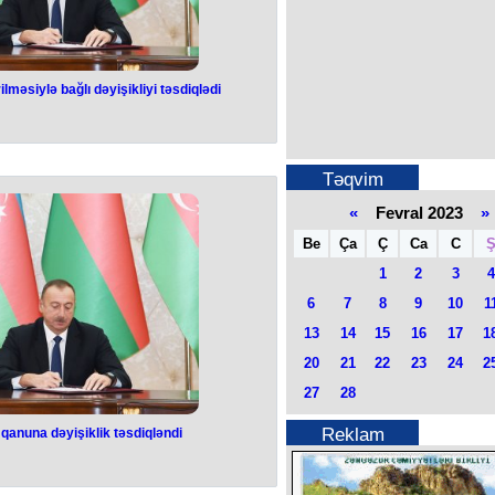
lməsiylə bağlı dəyişikliyi təsdiqlədi
yət vəsiqələrinin
ğlı dəyişikliyi
qlədi
Təqvim
«
Fevral 2023
»
Respublikası vətəndaşının şəxsiyyət
publikasının Qanununda dəyişiklik
Be
Ça
Ç
Ca
C
 Dəyişikliyə əsasən, “Azərbaycan
yət vəsiqəsi haqqında” aşağıdakı
1
2
3
4
ələr əlavə olunur:“Azərbaycan
 vəsiqəsinin verilməsi üçün zəruri
6
7
8
9
10
1
ormasiya Sistemi vasitəsilə müvafiq
də edilməsi mümkün olduqda, həmin
13
14
15
16
17
1
. Belə sənədlərin Elektron Hökumət
 edilməsi mümkün olmadığı hallarda
20
21
22
23
24
2
razılığı ilə sorğu əsasında müvafiq
b olunur və ya vətəndaş tərəfindən
27
28
ilir”.
Reklam
qanuna dəyişiklik təsdiqləndi
ətlər haqqında”
lik təsdiqləndi