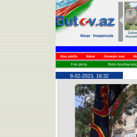
Zəfər
Əlaqə
Haqqımızda
Həsrət
Ana səhifə
Xəbər
Güneyin səsi
Əd
Foto görüş
Bütöv Azərbaycançı
8-02-2023, 18:32