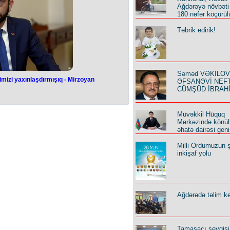
yalı həmkarlarımızla daim təmasdayıq.
Ağdərəyə növbəti
-olmadığı bütün məsələləri müzakirə
180 nəfər köçürül
dən KTMT-nin fəaliyyəti və siyasi
, lakin onlar ictimai müstəvidə ifadə
rzoyan əlavə edib.
Təbrik edirik!
Səməd VƏKİLOV y
mizi yaxınlaşdırmışıq - Mirzoyan
ƏFSANƏVİ NEF
 məsələlərdə
CÜMŞÜD İBRAH
ınlaşdırmışıq -
Müvəkkil Hüquq
oyan
Mərkəzində könüll
əhatə dairəsi geni
övqeləri yaxınlaşdıra bilib". Bunu
Milli Ordumuzun ş
rat Mirzoyan xorvatiyalı həmkarı ilə
inkişaf yolu
 "Təxminən 10-15 gün əvvəl İrəvan
Azərbaycandan növbəti cavab alıb.
 söhbət təfərrüatlardan gedir və
yersizdir. Ermənistan tərəfinin bu
sələləri var. Müzakirələr başa
ıq", - deyə Mirzoyan söyləyib. "Biz
Ağdərədə təlim keç
irə salmışıq. Təxirə salınan görüş
 erməni nazir əlavə edib. Qeyd edək
, Rusiya və Azərbaycan xarici işlər
iştirakdan imtina edib.
Tamaşaçı sevgisi