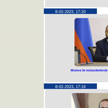
Minimum əmək 
manat müə
8-02-2023, 17:20
Prezident İlham Əliyev Azərbayc
məbləğinin 280 manat olmasını təsdiq
təsdiqlədiyi “Əmək pensiyaları haqq
ki, əmək pensiyasının minimum m
manatdan 280 manata qaldırılıb. Qa
Qeyd edək ki, artım təxminən 100 m
Moskva ilə münasibətlərdə
Moskva ilə münas
yoxdur -
8-02-2023, 17:16
"Avropa İttifaqı Cənubi Qafqaz re
müsbət rol oynaya bilər". Bunu Ermə
Mirzoyan xorvatiyalı həmkarı ilə birg
problemləri həll etməyin bir yolu var 
"Moskva ilə münasibətlərdə böhran