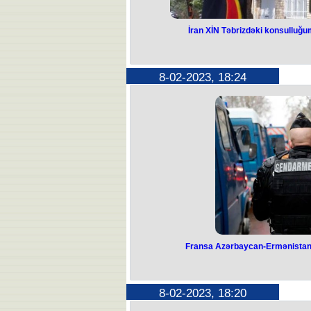
İran XİN Təbrizdəki konsulluğumu
İran XİN 
konsulluğumuzla
8-02-2023, 18:24
təkzi
İran Xarici İşlər Nazirliyi Azərbay
bağlanması ehtimalı ilə bağlı iddiaları
sözçüsü Naser Kanani fevralın 8-də 
"Biz dəfələrlə öz mövqelərimizi ifadə 
etdirmək İran İslam Respublikasının 
İranlı diplomat daha sonra əlavə e
aydındır və Azərbaycan Respublika
bağlamaq planı yoxdur”. Yanvarı
səfirliyinə terror hücumundan sonr
Bakıya təxliyə edilib. Səfirliyə sil
olub, 2 nəfər yaralanıb. Azərbayca
terror aktı kimi qiymətləndirərək, o
terrorçuların cəzaland
Fransa Azərbaycan-Ermənistan 
Fransa Azərbay
sərhədinə jand
8-02-2023, 18:20
Fransa Azərbaycan və Ermənistan s