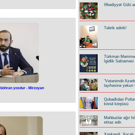
pensiyası 280
Əbədiyyət Gülü an
yyənləşdi
anda minimum əmək pensiyasının
ləyib. Bu, Prezident İlham Əliyevin
Təbrik edirik!
ında” qanunda öz əksini tapıb. Belə
əbləği 40 manat artırılaraq 240
nun fevralın 1-dən qüvvəyə minib.
indən çox pensiyaçını əhatə edir.
Türkman Məmmə
İgidlik Salnaməsi
“Vətənimdir Azər
layihəsinə yekun 
 böhran yoxdur - Mirzoyan
ibətlərdə böhran
Qubadlıdan Polta
 Mirzoyan
könül körpüsü
gionunda sülhün təmin olunmasında
Məhbuslar ağır h
nistanın xarici işlər naziri Ararat
etiraz edir.
ə mətbuat konfransında deyib. "Bütün
- dinc danışıqlar", - deyə o bildirib.
 yoxdur. Bunu böhran adlandırmaq,
Xankəndi, Xocalı