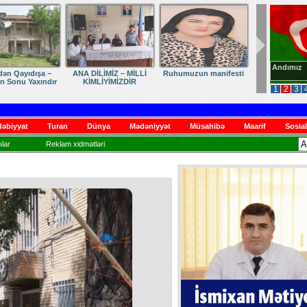
Andımız
dən Qayıdışa –
ANA DİLİMİZ – MİLLİ
Ruhumuzun manifesti
in Sonu Yaxındır
KİMLİYİMİZDİR
1
2
3
əbiyyat
Turan
Dünya
Mədəniyyət
Müsahibə
Maarif
Sosial
lar
Reklam xidmətləri