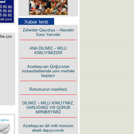
Səfər Alışarlı yazır
Xəbər lenti
Zəfərdən Qayıdışa – Həsrətin
Sonu Yaxındır
aha çox
ANA DİLİMİZ – MİLLİ
KİMLİYİMİZDİR
Uzun yolun Yolçusu
Azərbaycan–Qırğızıstan
münasibətlərində yeni mərhələ
başlayır
Ruhumuzun manifesti
Bu yolda mən varam!
DİLİMİZ – MİLLİ KİMLİYİMİZ,
VARLIĞIMIZ VƏ QÜRUR
MƏNBƏYİMİZ
Azərbaycan dili milli irsimizin
əbədi daşıyıcısıdır