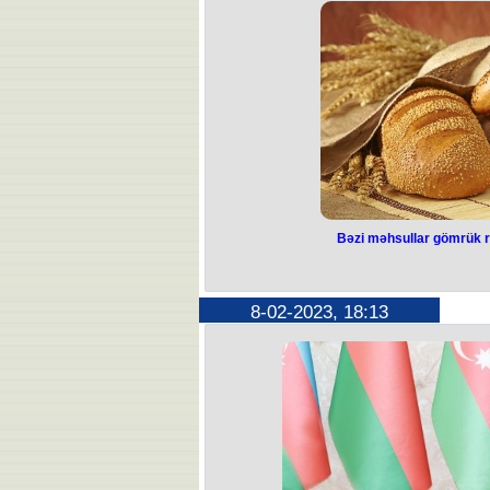
İttifaqı (Aİ) missiyasının tərkibin
fransalı deputat Natali Loiseau bil
sözlərinə görə, Avropa İttifaqı çox 
“İndi Avropa İttifaqı daha çox iş görməli
müddət öncə Ermənistana 2 il müddə
missiyasının göndərilməsi
Bəzi məhsullar gömrük 
Bəzi məhsu
rüsumundan 
8-02-2023, 18:13
Bəzi bitki toxumları, çörəkçilik məhsu
gübrələr gömrük rüsumundan az
Kabinetindən məlumat verilib. Nazir
tarixli 40 nömrəli Qərarı ilə xarici 
olaraq bəzi bitki toxumları, çörəkçi
əlavələri, gübrələr 2023-cü ilin 
azad edi