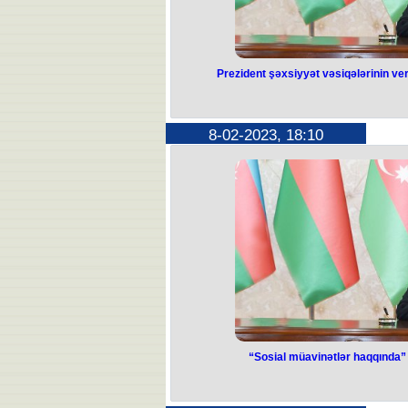
Prezident şəxsiyyət vəsiqələrinin veri
Prezident şəxsiy
verilməsiylə ba
8-02-2023, 18:10
təsdi
Prezident İlham Əliyev “Azərbaycan 
vəsiqəsi haqqında” Azərbaycan Res
edilməsi barədə Qanunu imzalayıb.
Respublikası vətəndaşının şəxsiy
məzmunda ikinci və üçüncü cüml
Respublikası vətəndaşının şəxsiyyət
olan sənədlərin Elektron Hökumət İnf
dövlət orqanından (qurumundan) əl
sənədlər vətəndaşdan tələb edilmir
İnformasiya Sistemi vasitəsilə əldə
onların təqdim edilməsi vətəndaşın 
dövlət orqanından (qurumundan) tələ
təmin ed
“Sosial müavinətlər haqqında” 
“Sosial müavin
qanuna dəyişik