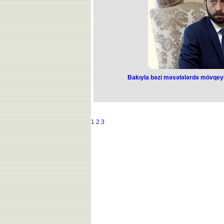
yəqin ki, çox şişirdilmişdir. Biz rusi
Biz gündəliyimizdəki razılığın olub
edirik. Bəzi məsələlərdə, o cümlə
qiymətlərlə bağlı fikir ayrılıqları var
olunur", - deyə Mi
Bakıyla bəzi məsələlərdə mövqeyi
Bakıyla bəzi
mövqeyimizi yax
Mirz
1
2
3
"İrəvan və Bakı bəzi məsələlərdə m
Ermənistanın xarici işlər naziri Ara
birgə mətbuat konfransında deyib.
Ermənistan tərəfinin təkliflərinə 
Məzmununu açıqlamayacağam, çünki
siyasi nöqteyi-nəzərdən bunu etmək 
prosesdə özünün fundamental mə
çatdıqdan sonra biz bunu açıqlayacağ
Moskva görüşünü ləğv etməmişik, təx
münasib vaxtda baş tutacaq", - deyə
ki, dekabrın 22-də İrəvan Ermənistan
nazirlərinin görüşündə 