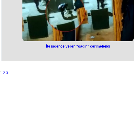
İtə işgəncə verən “qadın” cərimələndi
İtə işgəncə verən “qadın”
cərimələndi
Binəqədi rayonunda hər gün iti vəhşicəsinə döyən qadın cərimə edilib
1
2
3
Daxili İşlər Nazirliyinin Mətbuat Xidmətindən bildirilib ki, sosial
şəbəkələrdə Binəqədi rayonunun Biləcəri qəsəbəsində itin qeyri-insa
rəftara məruz qalaraq döyülmə videosu yayılıb. Həmin görüntülərdək
şəxs polis əməkdaşları tərəfindən müəyyən edilib və Polis Bölməsin
dəvət olunub. Onun barəsində İnzibati Xətalar Məcəlləsinin 274-cü
(heyvanlarla rəhmsiz rəftar edilməsi) maddəsi üzrə protokol tərtib edil
və həmin şəxs 500 manat məbləğində cərimələnib.