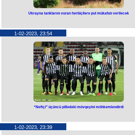
Ukrayna tanklarını vuran hərbiçilərə pul mükafatı veriləcək
Ukrayna tanklarını vuran
hərbiçilərə pul mükafatı veriləcə
1-02-2023, 23:54
Rusiya Qərbin Ukraynaya verdiyi "Abrams" və ya "Leopard 2" tipli tankl
vuran hərbçilərə mükafat verəcək.
Butov.az
xəbər verir ki, 5 milyon ru
(təxminən 72 min dollar) mükafatı Rusiyanın FORES şirkəti təqdim
edəcək. Kreml şirkətin təşəbbüsünü dəstəkləyib. Rusiya Prezidentini
sözçüsü Dmitri Peskov bildirib ki, rus hərbçiləri Qərbin Kiyevə tədarü
edəcəyi bütün tankları məhv edəcək, lakin mükafat əsgərlər üçün əlav
stimul rolunu oynayacaq. Qeyd edək ki, ABŞ "Abrams", Almaniya
"Leopard 2" tanklarını Ukraynaya göndərməyə qərar verib.
“Neftçi” üçüncü pillədəki mövqeyini möhkəmləndirdi
“Neftçi” üçüncü pillədəki
mövqeyini möhkəmləndirdi
1-02-2023, 23:39
Azərbaycan Premyer Liqasında XX turun son oyununda “Neftçi” və “Zir