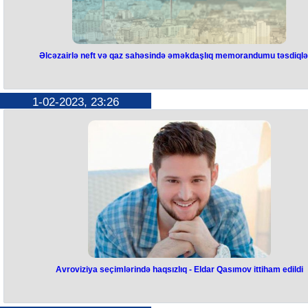
Əlcəzairlə neft və qaz sahəsində əməkdaşlıq memorandumu təsdiqlə
Əlcəzairlə neft və qaz sahəsində
əməkdaşlıq memorandumu
1-02-2023, 23:26
təsdiqləndi
2022-ci il noyabrın 29-da Əlcəzair şəhərində imzalanmış “Azərbayca
Respublikası Hökuməti ilə Əlcəzair Xalq Demokratik Respublikası
Hökuməti arasında neft və qaz sahəsində əməkdaşlıq haqqında Anlaş
Memorandumu” təsdiq edilib. Azərbaycan Respublikasının Prezident
İlham Əliyev bununla bağlı Fərman imzalayıb. Fərmana əsasən, Anlaş
Memorandumu qüvvəyə mindikdən sonra Azərbaycan Respublikasını
Energetika Nazirliyi onun müddəalarının həyata keçirilməsini təmin
edəcək. Həmçinin Azərbaycan Respublikasının Xarici İşlər Nazirliyi
Anlaşma Memorandumunun qüvvəyə minməsi üçün zəruri olan
dövlətdaxili prosedurların yerinə yetirildiyi barədə Əlcəzair Xalq
Demokratik Respublikası Hökumətinə bildiriş göndərəcək.
Avroviziya seçimlərində haqsızlıq - Eldar Qasımov ittiham edildi
Avroviziya seçimlərində haqsızlıq
Eldar Qasımov ittiham edildi