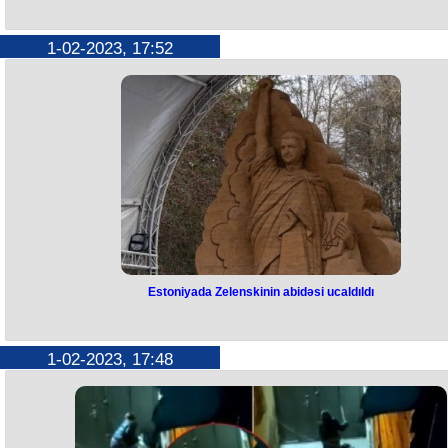
Naxçıvan-Türkiyə sərhədi açıldı
Naxçıvan Muxtar Respublikası ilə Türkiyə arasında sərhədlər açılıb. B
1-02-2023, 17:52
gündən etibarən Sədərək Gömrük Sərhəd-Buraxılış Məntəqəsindən
Türkiyəyə keçməyə icazə verilib. Hazırda sərhəddən yalnız şəxsi
avtomobillərlə keçmək mümkündür. Məlumata görə, Türkiyəyə Naxçıv
sakinləri buraxılır, digər regionlarda qeydiyyatda olan vətəndaşların
Naxçıvandan Türkiyəyə keçməsinə icazə verilmir. Hələlik Türkiyə
sərhədini avtobuslarla keçmək mümkün deyil. Qeyd edək ki, Naxçıvan
Türkiyə sərhədi ötən il bağlanmışdı.
Estoniyada Zelenskinin abidəsi ucaldıldı
Estoniyada Zelenskinin abidəsi
ucaldıldı
1-02-2023, 17:48
Ukrayna prezidenti Volodimir Zelenskiyə Estoniyanın Tırva şəhərində
abidə ucaldılıb. Abidənin açılışını Estoniyanın baş naziri Kaya Kallas ed
Qeyd edək ki, abidə Amerikanın Azadlıq Heykəli üslubunda hazırlanıb