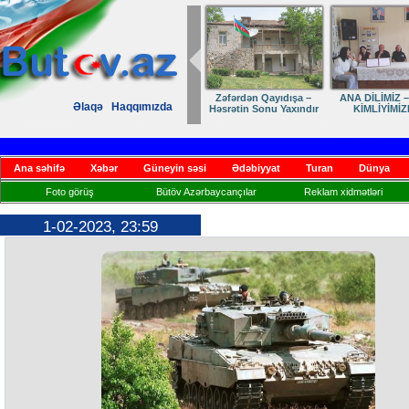
Zəfərdən Qayıdışa –
ANA DİLİMİZ –
Əlaqə
Haqqımızda
Həsrətin Sonu Yaxındır
KİMLİYİMİZ
Ana səhifə
Xəbər
Güneyin səsi
Ədəbiyyat
Turan
Dünya
Foto görüş
Bütöv Azərbaycançılar
Reklam xidmətləri
1-02-2023, 23:59