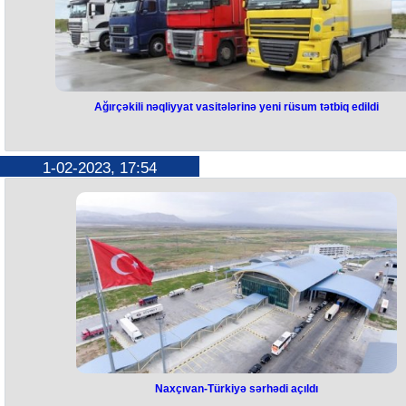
Ağırçəkili nəqliyyat vasitələrinə yeni rüsum tətbiq edildi
Ağırçəkili nəqliyyat vasitələrinə
yeni rüsum tətbiq edildi
1-02-2023, 17:54
Ümumi istifadədə olan avtomobil yolları ilə iriqabaritli və ağırçəkili
nəqliyyat vasitələrinin hərəkətinə icazə verilməsi üçün dövlət rüsumu
müəyyənləşir. Bu, Milli Məclisin bu gün keçirilən iclasının gündəliyinə
daxil edilmiş “Dövlət rüsumu haqqında” qanuna təklif edilən dəyişiklik
əksini tapıb. Qanun layihəsi birinci oxunuşda qəbul olunub. Layihəyə
əsasən, ümumi istifadədə olan avtomobil yolları ilə iriqabaritli və ağırçək
nəqliyyat vasitələrinin hərəkətinə icazə verilməsi üçün dövlət rüsumun
məbləği 50 manat olacaq.
Naxçıvan-Türkiyə sərhədi açıldı