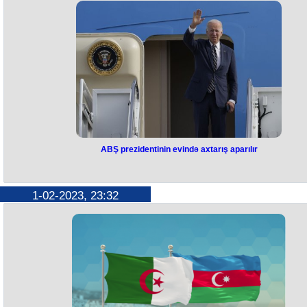
klubları üz-üzə gəliblər. Matç "Neftçi"nin 1:0 hesablı qələbəsi ilə başa
çatıb. Bu nəticədən sonra xallarının sayını 41-ə çatdıran “Neftçi” üçün
pillədəki mövqeyini bir qədər də möhkəmlədib. “Zirə” isə 31 xalla
dördüncü yerdə qalıb.
ABŞ prezidentinin evində axtarış aparılır
ABŞ prezidentinin evində axtarış
aparılır
1-02-2023, 23:32
ABŞ Prezidenti Co Baydenin evində axtarış aparılır. Bu barədə NBC
telekanalı məlumat yayıb. Bildirilir ki, axtarış ABŞ Ədliyyə Nazirliyinin
göstərişi əsasında Federal Təhlükəsizlik Bürosunun (FTB) əməkdaşlar
tərəfindən aparılır. Məlumata görə, Baydenin Delaver ştatında yerləşə
evdə məxfi sənədlər axtarılır.