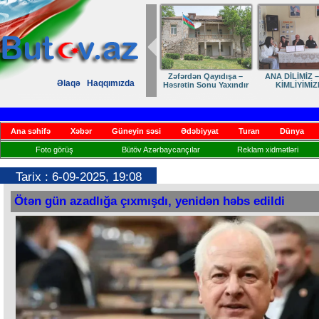
ANA DİLİMİZ – MİLLİ
Ruhumuzun manifesti
Dostumuza sürpriz
El
Əlaqə
Haqqımızda
KİMLİYİMİZDİR
yubiley təbriki
Ana səhifə
Xəbər
Güneyin səsi
Ədəbiyyat
Turan
Dünya
Foto görüş
Bütöv Azərbaycançılar
Reklam xidmətləri
Tarix : 6-09-2025, 19:08
Ötən gün azadlığa çıxmışdı, yenidən həbs edildi