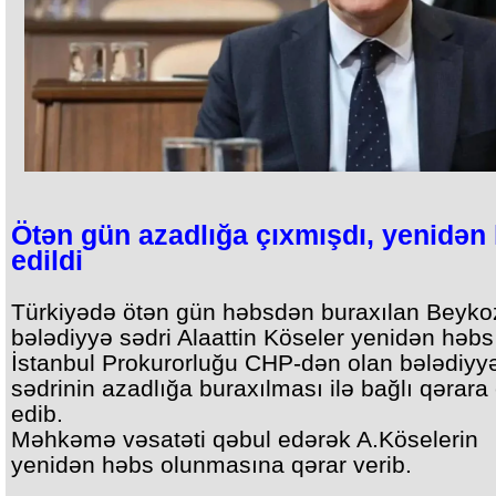
Ötən gün azadlığa çıxmışdı, yenidən
edildi
Türkiyədə ötən gün həbsdən buraxılan Beyko
bələdiyyə sədri Alaattin Köseler yenidən həbs 
İstanbul Prokurorluğu CHP-dən olan bələdiyy
sədrinin azadlığa buraxılması ilə bağlı qərara 
edib.
Məhkəmə vəsatəti qəbul edərək A.Köselerin
yenidən həbs olunmasına qərar verib.