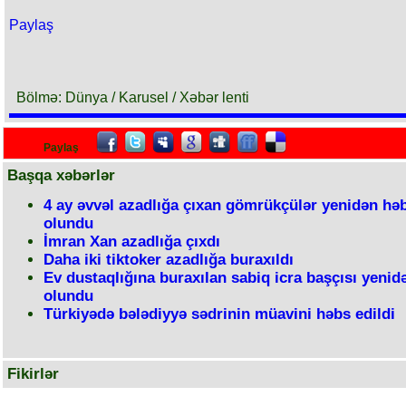
Paylaş
Bölmə: Dünya / Karusel / Xəbər lenti
Paylaş
Başqa xəbərlər
4 ay əvvəl azadlığa çıxan gömrükçülər yenidən hə
olundu
İmran Xan azadlığa çıxdı
Daha iki tiktoker azadlığa buraxıldı
Ev dustaqlığına buraxılan sabiq icra başçısı yenid
olundu
Türkiyədə bələdiyyə sədrinin müavini həbs edildi
Fikirlər