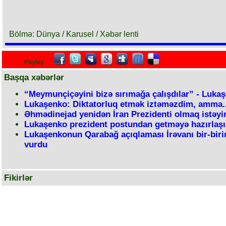
Bölmə: Dünya / Karusel / Xəbər lenti
Paylaş
Başqa xəbərlər
“Meymunçiçəyini bizə sırımağa çalışdılar” - Luka
Lukaşenko: Diktatorluq etmək iztəməzdim, amma..
Əhmədinejad yenidən İran Prezidenti olmaq istəyi
Lukaşenko prezident postundan getməyə hazırlaşı
Lukaşenkonun Qarabağ açıqlaması İrəvanı bir-biri
vurdu
Fikirlər