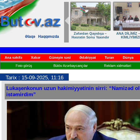
Zəfərdən Qayıdışa –
ANA DİLİMİZ –
Əlaqə
Haqqımızda
Həsrətin Sonu Yaxındır
KİMLİYİMİZ
Ana səhifə
Xəbər
Güneyin səsi
Ədəbiyyat
Turan
Dünya
Foto görüş
Bütöv Azərbaycançılar
Reklam xidmətləri
Tarix : 15-09-2025, 11:16
Lukaşenkonun uzun hakimiyyətinin sirri: “Namizəd o
istəmirdim”