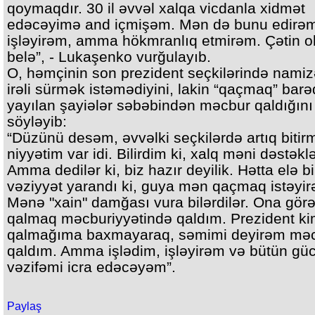
qoymaqdır. 30 il əvvəl xalqa vicdanla xidmət
edəcəyimə and içmişəm. Mən də bunu edirə
işləyirəm, amma hökmranlıq etmirəm. Çətin o
belə”, - Lukaşenko vurğulayıb.
O, həmçinin son prezident seçkilərində namizə
irəli sürmək istəmədiyini, lakin “qaçmaq” bar
yayılan şayiələr səbəbindən məcbur qaldığını
söyləyib:
“Düzünü desəm, əvvəlki seçkilərdə artıq bitir
niyyətim var idi. Bilirdim ki, xalq məni dəstəklə
Amma dedilər ki, biz hazır deyilik. Hətta elə bi
vəziyyət yarandı ki, guya mən qaçmaq istəyi
Mənə "xain" damğası vura bilərdilər. Ona gör
qalmaq məcburiyyətində qaldım. Prezident ki
qalmağıma baxmayaraq, səmimi deyirəm mə
qaldım. Amma işlədim, işləyirəm və bütün gü
vəzifəmi icra edəcəyəm”.
Paylaş