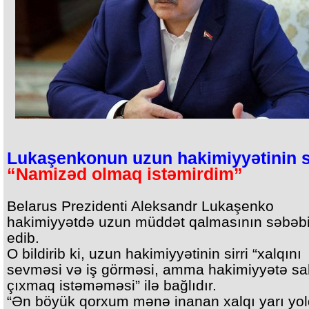
Lukaşenkonun uzun hakimiyyətinin si
“Namizəd olmaq istəmirdim”
Belarus Prezidenti Aleksandr Lukaşenko
hakimiyyətdə uzun müddət qalmasının səbəbi
edib.
O bildirib ki, uzun hakimiyyətinin sirri “xalqını
sevməsi və iş görməsi, amma hakimiyyətə sa
çıxmaq istəməməsi” ilə bağlıdır.
“Ən böyük qorxum mənə inanan xalqı yarı yo