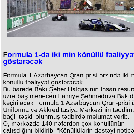
F
ormula 1-də iki min könüllü fəaliyyə
göstərəcək
Formula 1 Azərbaycan Qran-prisi ərzində iki 
könüllü fəaliyyət göstərəcək.
Bu barədə Bakı Şəhər Halqasının İnsan resurs
üzrə baş meneceri Lamiyə Şəhmədova Bakıd
keçiriləcək Formula 1 Azərbaycan Qran-prisi 
Uniforma və Akkreditasiya Mərkəzinin təqdimat
bağlı təşkil olunmuş tədbirdə məlumat verib.
O, mərkəzdə 140 nəfərdən çox könüllünün
çalışdığını bildirib: “Könüllülərin dəstəyi nətic