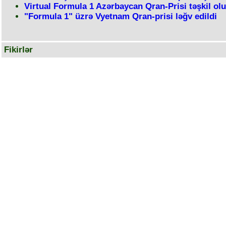
Virtual Formula 1 Azərbaycan Qran-Prisi təşkil ol
"Formula 1" üzrə Vyetnam Qran-prisi ləğv edildi
Fikirlər