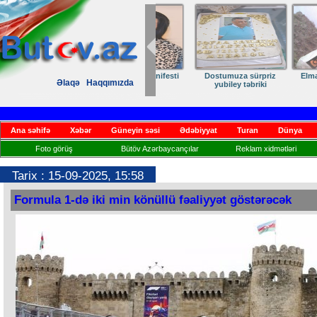
Dostumuza sürpriz
Elmanın öz d
Əlaqə
Haqqımızda
yubiley təbriki
Ana səhifə
Xəbər
Güneyin səsi
Ədəbiyyat
Turan
Dünya
Foto görüş
Bütöv Azərbaycançılar
Reklam xidmətləri
Tarix : 15-09-2025, 15:58
Formula 1-də iki min könüllü fəaliyyət göstərəcək