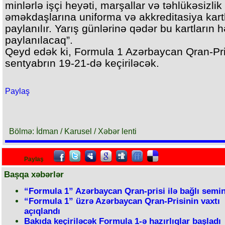
minlərlə işçi heyəti, marşallar və təhlükəsizlik
əməkdaşlarına uniforma və akkreditasiya kartl
paylanılır. Yarış günlərinə qədər bu kartların hə
paylanılacaq”.
Qeyd edək ki, Formula 1 Azərbaycan Qran-Pri
sentyabrın 19-21-də keçiriləcək.
Paylaş
Bölmə: İdman / Karusel / Xəbər lenti
Paylaş
Başqa xəbərlər
“Formula 1” Azərbaycan Qran-prisi ilə bağlı semi
“Formula 1” üzrə Azərbaycan Qran-Prisinin vaxtı
açıqlandı
Bakıda keçiriləcək Formula 1-ə hazırlıqlar başladı