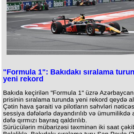
"Formula 1": Bakıdakı sıralama turu
yeni rekord
Bakıda keçirilən "Formula 1" üzrə Azərbaycan
prisinin sıralama turunda yeni rekord qeydə al
Çətin hava şəraiti və pilotların səhvləri nəticə
sessiya dəfələrlə dayandırılıb və ümumilikdə a
dəfə qırmızı bayraq qaldırılıb.
Sürücülərin mübarizəsi təxminən iki saat çəki
Beləliklə, Bakıdakı sıralama turu San Paulo (