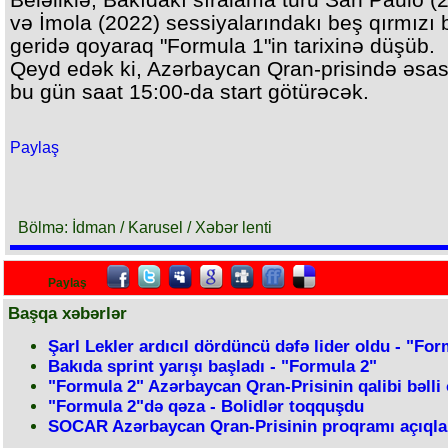
və İmola (2022) sessiyalarındakı beş qırmızı 
geridə qoyaraq "Formula 1"in tarixinə düşüb.
Qeyd edək ki, Azərbaycan Qran-prisində əsas
bu gün saat 15:00-da start götürəcək.
Paylaş
Bölmə: İdman / Karusel / Xəbər lenti
Paylaş
Başqa xəbərlər
Şarl Lekler ardıcıl dördüncü dəfə lider oldu - "For
Bakıda sprint yarışı başladı - "Formula 2"
"Formula 2" Azərbaycan Qran-Prisinin qalibi bəlli
"Formula 2"də qəza - Bolidlər toqquşdu
SOCAR Azərbaycan Qran-Prisinin proqramı açıqla