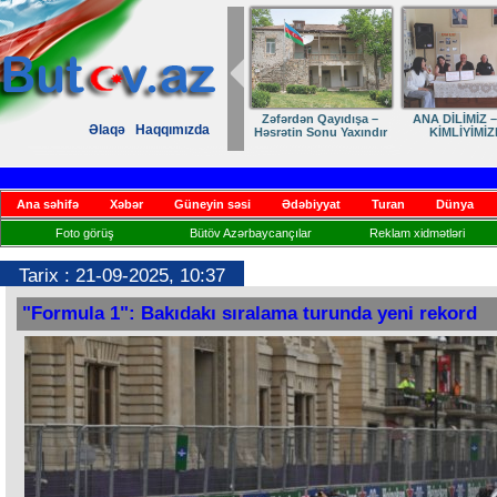
Zəfərdən Qayıdışa –
ANA DİLİMİZ –
Əlaqə
Haqqımızda
Həsrətin Sonu Yaxındır
KİMLİYİMİZ
Ana səhifə
Xəbər
Güneyin səsi
Ədəbiyyat
Turan
Dünya
Foto görüş
Bütöv Azərbaycançılar
Reklam xidmətləri
Tarix : 21-09-2025, 10:37
"Formula 1": Bakıdakı sıralama turunda yeni rekord