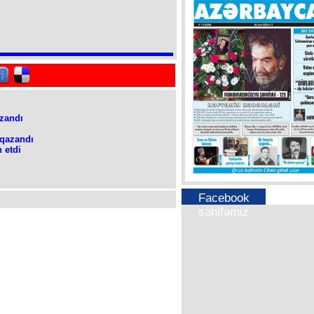
zandı
 qazandı
 etdi
Facebook
səhifəmiz