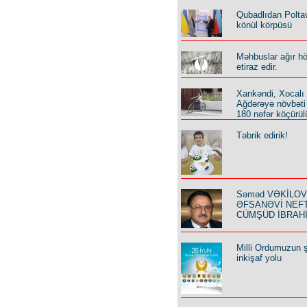
Qubadlıdan Polta
könül körpüsü
Məhbuslar ağır h
etiraz edir.
Xankəndi, Xocalı
Ağdərəyə növbəti
180 nəfər köçürül
Təbrik edirik!
Səməd VƏKİLOV y
ƏFSANƏVİ NEF
CÜMŞÜD İBRAH
Milli Ordumuzun ş
inkişaf yolu