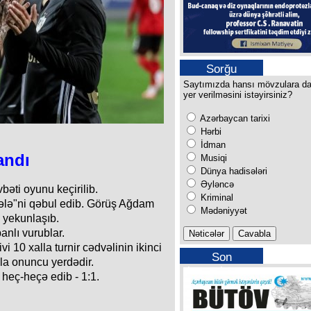
Sorğu
Saytımızda hansı mövzulara d
yer verilməsini istəyirsiniz?
Azərbaycan tarixi
Hərbi
İdman
andı
Musiqi
Dünya hadisələri
Əyləncə
bəti oyunu keçirilib.
Kriminal
lə"ni qəbul edib. Görüş Ağdam
Mədəniyyət
ə yekunlaşıb.
anlı vurublar.
 10 xalla turnir cədvəlinin ikinci
Son
lla onuncu yerdədir.
buraxılışımız
ə heç-heçə edib - 1:1.