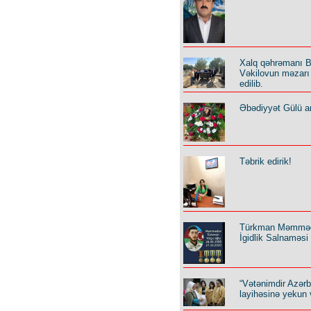
Xalq qəhrəmanı B
Vəkilovun məzarı 
edilib.
Əbədiyyət Gülü an
Təbrik edirik!
Türkman Məmmə
İgidlik Salnaməsi
“Vətənimdir Azər
layihəsinə yekun 