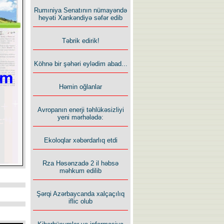
Rumıniya Senatının nümayəndə
heyəti Xankəndiyə səfər edib
Təbrik edirik!
Köhnə bir şəhəri eylədim abad...
Həmin oğlanlar
Avropanın enerji təhlükəsizliyi
yeni mərhələdə:
Ekoloqlar xəbərdarlıq etdi
Rza Həsənzadə 2 il həbsə
məhkum edilib
Şərqi Azərbaycanda xalçaçılıq
iflic olub