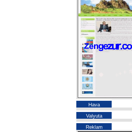
Hava
Valyuta
Reklam