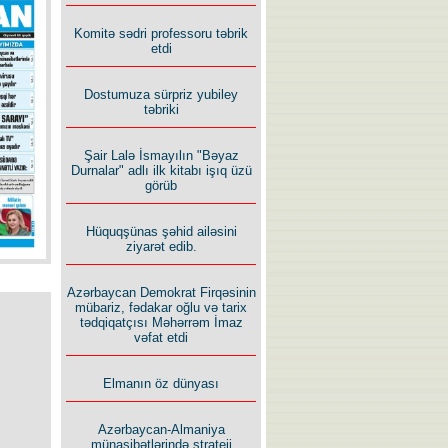
İlham İsmayıl yazır:
Komitə sədri professoru təbrik
etdi
Dostumuza sürpriz yubiley
təbriki
Şair Lalə İsmayılın "Bəyaz
Rusiyanın süqutunu qaçılmaz
Durnalar" adlı ilk kitabı işıq üzü
edən beş şərt
görüb
Hüquqşünas şəhid ailəsini
ziyarət edib.
Azərbaycan Demokrat Firqəsinin
mübariz, fədakar oğlu və tarix
tədqiqatçısı Məhərrəm İmaz
vəfat etdi
Elmanın öz dünyası
Azərbaycan-Almaniya
münasibətlərində strateji