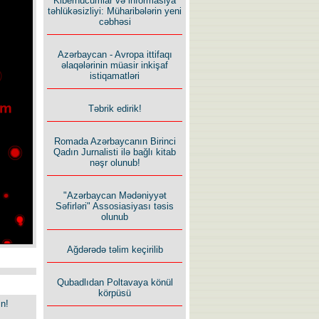
Kiberhücumlar və informasiya
təhlükəsizliyi: Müharibələrin yeni
cəbhəsi
Azərbaycan - Avropa ittifaqı
əlaqələrinin müasir inkişaf
istiqamatləri
Təbrik edirik!
Romada Azərbaycanın Birinci
Qadın Jurnalisti ilə bağlı kitab
nəşr olunub!
"Azərbaycan Mədəniyyət
Səfirləri" Assosiasiyası təsis
olunub
Ağdərədə təlim keçirilib
Qubadlıdan Poltavaya könül
körpüsü
in!