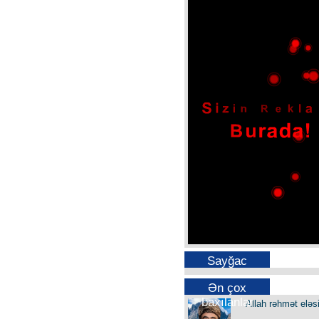
Sayğac
Ən çox
baxılanlar
Allah rəhmət eləs