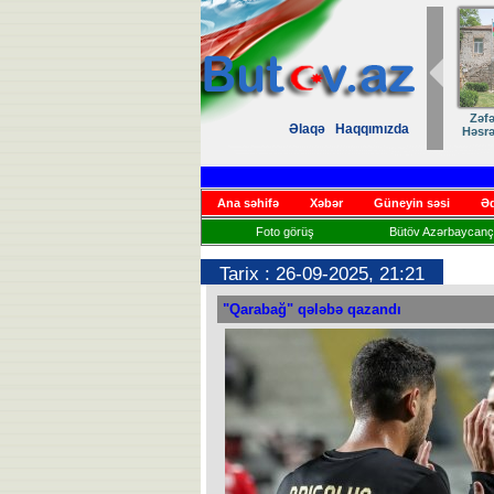
Zəfər
Əlaqə
Haqqımızda
Həsrət
Ana səhifə
Xəbər
Güneyin səsi
Əd
Foto görüş
Bütöv Azərbaycançı
Tarix : 26-09-2025, 21:21
"Qarabağ" qələbə qazandı