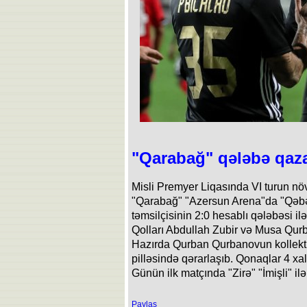
"Qarabağ" qələbə qaz
Misli Premyer Liqasında VI turun növ
"Qarabağ" "Azersun Arena"da "Qəbə
təmsilçisinin 2:0 hesablı qələbəsi il
Qolları Abdullah Zubir və Musa Qurb
Hazırda Qurban Qurbanovun kollektivi
pilləsində qərarlaşıb. Qonaqlar 4 xa
Günün ilk matçında "Zirə" "İmişli" il
Paylaş