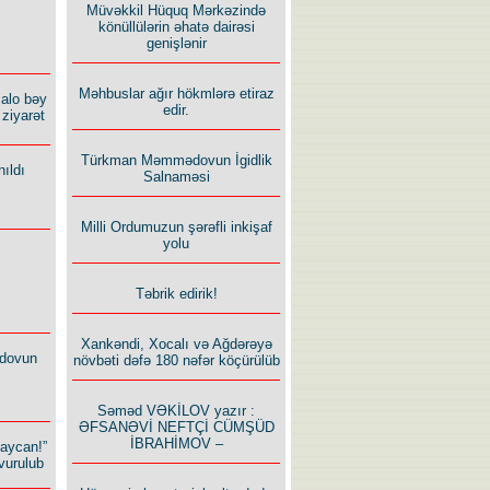
Müvəkkil Hüquq Mərkəzində
könüllülərin əhatə dairəsi
genişlənir
Məhbuslar ağır hökmlərə etiraz
alo bəy
edir.
ziyarət
Türkman Məmmədovun İgidlik
ıldı
Salnaməsi
Milli Ordumuzun şərəfli inkişaf
yolu
Təbrik edirik!
Xankəndi, Xocalı və Ağdərəyə
dovun
növbəti dəfə 180 nəfər köçürülüb
Səməd VƏKİLOV yazır :
ƏFSANƏVİ NEFTÇİ CÜMŞÜD
İBRAHİMOV –
baycan!”
vurulub