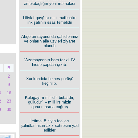
əməkdaşlığın yeni mərhələsi
Dövlət qayğısı milli mətbuatın
inkişafının əsas təməlidir
Abşeron rayonunda şəhidlərimiz
və onların ailə üzvləri ziyarət
olunub
“Azərbaycanın hərb tarixi. IV
hissə çapdan çıxıb.
B
2
Xankəndidə biznes görüşü
keçirilib.
9
5
16
Kəlağayım millidir, butalıdır,
2
23
güllüdür" – milli irsimizin
qorunmasına çağırış
9
30
İctimai Birliyin fəalları
şəhidlərimizin əziz xatirəsini yad
ediblər