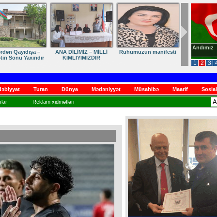
Andımız
dən Qayıdışa –
ANA DİLİMİZ – MİLLİ
Ruhumuzun manifesti
in Sonu Yaxındır
KİMLİYİMİZDİR
1
2
3
əbiyyat
Turan
Dünya
Mədəniyyət
Müsahibə
Maarif
Sosial
lar
Reklam xidmətləri