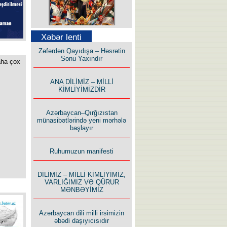
Səfər Alışarlı yazır
Xəbər lenti
Zəfərdən Qayıdışa – Həsrətin
Sonu Yaxındır
aha çox
ANA DİLİMİZ – MİLLİ
KİMLİYİMİZDİR
Uzun yolun Yolçusu
Azərbaycan–Qırğızıstan
münasibətlərində yeni mərhələ
başlayır
Ruhumuzun manifesti
Bu yolda mən varam!
DİLİMİZ – MİLLİ KİMLİYİMİZ,
VARLIĞIMIZ VƏ QÜRUR
MƏNBƏYİMİZ
Azərbaycan dili milli irsimizin
əbədi daşıyıcısıdır