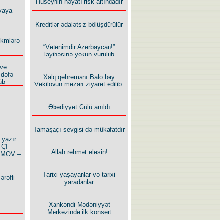
Hüseynin həyatı risk altındadır
vaya
Kreditlər ədalətsiz bölüşdürülür
ökmlərə
“Vətənimdir Azərbaycan!”
layihəsinə yekun vurulub
 və
 dəfə
Xalq qəhrəmanı Balo bəy
üb
Vəkilovun məzarı ziyarət edilib.
Əbədiyyət Gülü anıldı
Tamaşaçı sevgisi də mükafatdır
azır :
TÇİ
Allah rəhmət eləsin!
İMOV –
Tarixi yaşayanlar və tarixi
ərəfli
yaradanlar
Xankəndi Mədəniyyət
Mərkəzində ilk konsert