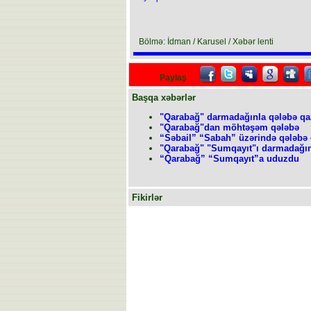
Bölmə: İdman / Karusel / Xəbər lenti
Paylaş
Başqa xəbərlər
"Qarabağ" darmadağınla qələbə qa
"Qarabağ"dan möhtəşəm qələbə
“Səbail” “Sabah” üzərində qələbə
"Qarabağ" "Sumqayıt"ı darmadağın
“Qarabağ” “Sumqayıt”a uduzdu
Fikirlər