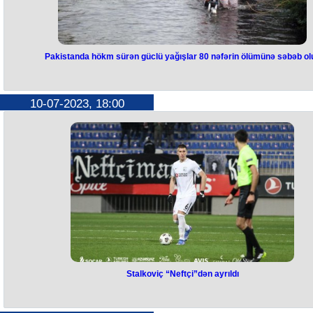
Pakistanda hökm sürən güclü yağışlar 80 nəfərin ölümünə səbəb ol
Pakistanda hökm sürən güclü
yağışlar 80 nəfərin ölümünə səbə
10-07-2023, 18:00
olub
Pakistanda iyunun 25-dən bəri davam edən musson yağışları nəticəsi
həyatını itirənlərin sayı 80-ə çatıb. Bu barədə ölkənin Milli Fəlakət
İdarəetmə Agentliyi (NDMA) məlumat yayıb. Məlumata görə, Pəncab, S
və Bəlucistan əyalətlərində son 24 saat ərzində güclü yağışlar
nəticəsində 4 nəfər ölüb, 9 nəfər yaralanıb. Yaralananların ümumi sayı 
142-yə yüksəlib.
Qeyd edək ki, hər il iyun-sentyabr aylarında yağan musson yağışları
Pakistana böyük ziyan vurur. Ötən il musson yağışların səbəb olduğu
daşqınlar nəticəsində 1739 nəfər həlak olub.
Stalkoviç “Neftçi”dən ayrıldı
Stalkoviç “Neftçi”dən ayrıldı