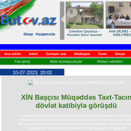
Zəfərdən Qayıdışa –
ANA DİLİMİZ –
Əlaqə
Haqqımızda
Həsrətin Sonu Yaxındır
KİMLİYİMİZ
Ana səhifə
Xəbər
Güneyin səsi
Ədəbiyyat
Turan
Dünya
Foto görüş
Bütöv Azərbaycançılar
Reklam xidmətləri
10-07-2023, 20:02
XİN Başçısı Müqəddəs Taxt-Tacı
dövlət katibiylə görüşdü
Azərbaycanın xarici işlər naziri Ceyhun Bayramov Müqəddəs Taxt-Tac
ölkəmizdə səfərdə olan dövlət katibi kardinal Pietro Parolin ilə görüşü
Bu barədə Azərbaycan Xarici İşlər Nazirliyindən bildirilib. Söhbət zama
Azərbaycan-Vatikan münasibətlərinin cari vəziyyəti və gələcək