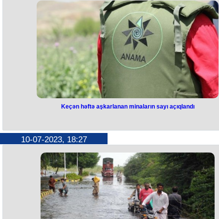
Stoltenberq və İsveçin baş naziri Ulf Kristerssonla görüşüb. Bu barəd
TRT məlumat yayıb. Bildirilir ki, görüş Litvanın paytaxtı Vilnüsdə
keçiriləcək NATO sammiti çərçivəsində baş tutub. Görüş mətbuata qapa
keçirilir.
Keçən həftə aşkarlanan minaların sayı açıqlandı
Keçən həftə aşkarlanan minaları
sayı açıqlandı
10-07-2023, 18:27
Azərbaycan Minatəmizləmə Agentliyi (ANAMA) işğaldan azad edilmi
ərazilərdə ötən həftə aşkarlanan minaların sayını açıqlayıb. ANAMA-d
verilən məlumata görə, iyulun 3-dən iyulun 8-dək Tərtər, Ağdam,
Xocavənd, Füzuli, Şuşa, Qubadlı, Cəbrayıl və Zəngilanda aparılan
minatəmizləmə əməliyyatları zamanı piyada əleyhinə 2, tank əleyhinə 
mina və 39 partlamamış hərbi sursat aşkarlanaraq zərərsizləşdirilib.
271,82 ha ərazi mina və partlamamış hərbi sursatlardan təmizlənib.