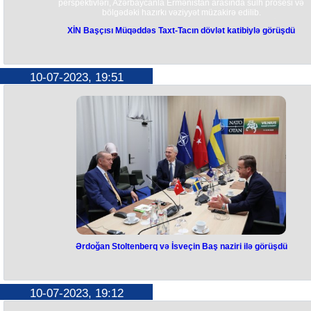
perspektivləri, Azərbaycanla Ermənistan arasında sülh prosesi və
bölgədəki hazırkı vəziyyət müzakirə edilib.
Ceyhun Bayramov Azərbaycanın ölkələrimiz arasında olan münasibətl
XİN Başçısı Müqəddəs Taxt-Tacın dövlət katibiylə görüşdü
böyük əhəmiyyət verdiyini və bu xüsusda Azərbaycanın Vatikanda yen
fəaliyyətə başlayan səfirliyinin əməkdaşlığın daha da inkişafına xidmə
göstərəcəyinə əminliyini ifadə edib. İki tərəf arasında həyata keçirilən
yüksək səviyyəli səfərlər mübadiləsinin bu münasibətlərin inkişafına
təkan verdiyi qeyd olunub. Nazir, həmçinin qarşı tərəfə 44 günlük Vət
10-07-2023, 19:51
müharibəsindən sonrakı vəziyyət, eləcə də işğaldan azad edilmiş
ərazilərimizdə törədilmiş cinayətlər, vandalizm və dağıdılmış mədəni 
dini irs barədə ətraflı məlumat verib. Bununla yanaşı, Ermənistanın
törətdiyi və davam edən mina təhdidləri və digər təxribatları barədə
müfəssəl məlumat verilib. 1990-cı illərin əvvəllərindən 3 800-dən yuxa
itkin düşmüş azərbaycanlı barədə hələ də məlumat olmadığı diqqətə
çatdırılıb.
Qeyd edilənlərlə yanaşı, Ermənistanın sərhədi təsadüfən keçmiş
hərbçilərin geri qaytarılması barədə etimad quruculuğu tədbirlərinə əm
etmədiyi xatırlanıb.
Görüşdə, həmçinin Azərbaycanın Vatikanın tarixi və dini məkanlarını
bərpasında iştirakı məmnunluqla qeyd edilib və bunun
mədəniyyətlərarası dialoqa bir töhfə kimi qiymətləndirildiyi diqqətə
çatdırılıb. Tərəflər, həmçinin qarşılıqlı maraq doğuran regional və
beynəlxalq məsələlər ətrafında da fikir mübadiləsi aparıblar.
Ərdoğan Stoltenberq və İsveçin Baş naziri ilə görüşdü
Ərdoğan Stoltenberq və İsveçin
Baş naziri ilə görüşdü
10-07-2023, 19:12
Türkiyə Prezidenti Rəcəb Tayyib Ərdoğan NATO-nun baş katibi Yens