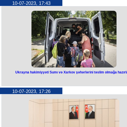
"Neftçi" futbolçusu Voislav Stankoviçlə yollarını ayırıb. Klubdan verilə
10-07-2023, 17:43
məlumata görə, serbiyalı müdafiəçi ilə başa çatan müqavilənin müddə
yenilənməyib.
Qeyd edək ki, 36 yaşlı oyunçu 2019-cu ilin yayından Bakı klubunun
formasını geyinirdi. O, Azərbaycanda "İnter" (hazırkı "Şamaxı") və "Qəbə
komandalarında da çıxış edib.
Ukrayna hakimiyyəti Sumı və Xarkov şəhərlərini təslim olmağa hazırl
Ukrayna hakimiyyəti Sumı və
Xarkov şəhərlərini təslim olmağa
10-07-2023, 17:26
hazırlayır
Ukraynanın Sumı vilayətində beş kilometrlik sərhəd zolağında yerləşə
yaşayış məntəqələrinin sakinlərinin təxliyəsi üçün hazırlıqlara başlanılı
Bu barədə Sumı Regional Hərbi Administrasiyasının teleqram kanalı
regionun rəhbəri Vladimir Artyuxa istinadən məlumat yayıb. Onun
sözlərinə görə, təxliyə qərarı hərbçilərin, rayon və ərazi icmalarının
rəhbərlərinin məruzələrinin nəticələri əsasında sərhəd bölgəsində