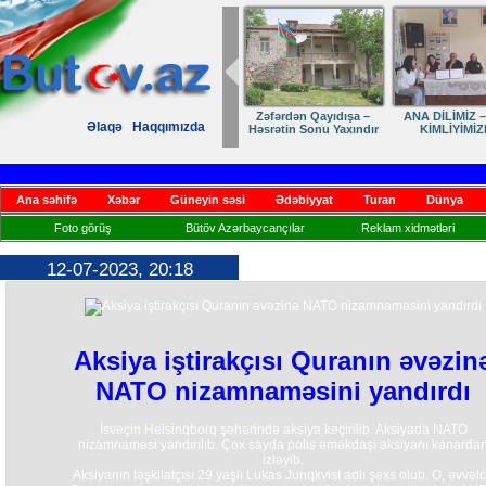
Zəfərdən Qayıdışa –
ANA DİLİMİZ –
Əlaqə
Haqqımızda
Həsrətin Sonu Yaxındır
KİMLİYİMİZ
Ana səhifə
Xəbər
Güneyin səsi
Ədəbiyyat
Turan
Dünya
Foto görüş
Bütöv Azərbaycançılar
Reklam xidmətləri
12-07-2023, 20:18
Aksiya iştirakçısı Quranın əvəzin
NATO nizamnaməsini yandırdı
İsveçin Helsinqborq şəhərində aksiya keçirilib. Aksiyada NATO
nizamnaməsi yandırılıb. Çox sayda polis əməkdaşı aksiyanı kənarda
izləyib.
Aksiyanın təşkilatçısı 29 yaşlı Lukas Junqkvist adlı şəxs olub. O, əvvəl