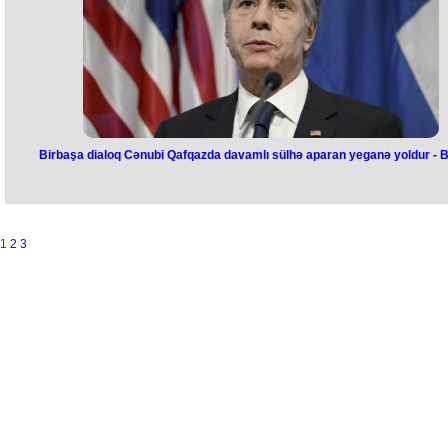
torpaqlarını 30 illik işğaldan azad etməsi tarixi zəfərdir və Cənubi Qafq
regionunda bu ölkənin gücünün göstəricisidir. Numan Kurtulmuş qey
edib ki, bu gün Türkiyə də mühüm hədəflərə doğru irəliləməkdədir və 
ildə böyük inkişaf yolu keçib. TBMM sədri bu ilin fevral ayında Türkiyə
baş vermiş zəlzələ zamanı Azərbaycan dövlətinin və xalqının hər zam
olduğu kimi, Türkiyəyə qardaş dəstəyini yüksək qiymətləndirib. Görüş
tərəfləri maraqlandıran digər mövzularda da fikir mübadiləsi aparılıb.
Görüşdən sonra nümayəndə heyətləri xatirə şəkli çəkdiriblər.
Birbaşa dialoq Cənubi Qafqazda davamlı sülhə aparan yeganə yoldur - B
Birbaşa dialoq Cənubi Qafqazda
davamlı sülhə aparan yeganə
yoldur - Blinken
1
2
3
"Mən dünən Ermənistanın baş naziri Nikol Paşinyanla danışdım". Bun
ABŞ dövlət katibi Antoni Blinken twitter səhifəsində yazıb. "Azərbaycan
sülhün təmin edilməsi istiqamətində davam edən səylərə güclü dəstəy
bir daha bəyan etdim. Birbaşa dialoq və diplomatiya Cənubi Qafqazd
davamlı sülhə aparan yeganə yoldur və mən buna kömək etməyə
sadiqəm", - o əlavə edib.