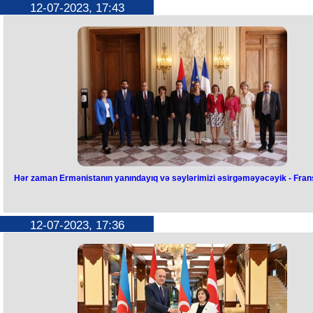
12-07-2023, 17:43
edir - Ərdoğan
Ukraynadan taxılın daşınması üçün nəzərdə tutulan sazişin müddətini
yenidən uzadılması üçün danışıqlar davam edir. Bunu Türkiyə Preziden
Rəcəb Tayyib Ərdoğan NATO-nun Vilnüs sammitinin yekunlarını
dəyərləndirərkən deyib.
Ərdoğan bildirib ki, Ukrayna Prezidenti Volodimir Zelenski sazişin
uzadılmasına tərəfdardır. Onun sözlərinə görə, Rusiya Prezidenti Vladi
Putinin də sazişlə bağlı təklifləri var. Ərdoğan bu kimi məsələlərin
üzərində çalışacaqlarını vurğulayıb.
Hər zaman Ermənistanın yanındayıq və səylərimizi əsirgəməyəcəyik - Fran
Hər zaman Ermənistanın
yanındayıq və səylərimizi
12-07-2023, 17:36
əsirgəməyəcəyik - Fransa spiker
i
Ermənistan parlamentinin sədri Alen Simonyanın rəhbərlik etdiyi
nümayəndə heyəti Fransa Respublikası Milli Assambleyasının sədri Ya
Braun-Pivet ilə görüşüb. Bu barədə Ermənistan mətbuatı məlumat yayı
Bildirilib ki, həmkarlar Ermənistan-Fransa parlamentlərarası
əməkdaşlığının yüksək səviyyəsindən məmnunluq ifadə ediblər. "Biz
həmişə Ermənistanın yanındayıq. Bundan sonra da səylərimizi