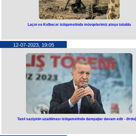
təhlükəsizlik üzrə genişləndirilmiş sazişlər paketi üzərində işləyəcək.
Bundan başqa, Kiyevə təzminat ödənilməsi üçün mexanizmin
yaradılmasını zəruri hesab edən G7 ölkələri Rusiyaya məxsus aktivlər
Ukraynaya dəyən zərər ödənilənə qədər dondurulduğunu təsdiqləyib.
digər ölkələri də istənilən vaxt Ukraynanın uzunvədəli təhlükəsizlik
Laçın və Kəlbəcər istiqamətində mövqelərimiz atəşə tutuldu
zəmanəti bəyannaməsinə qoşulmağa dəvət edib.
Laçın və Kəlbəcər istiqamətində
mövqelərimiz atəşə tutuld
u
12-07-2023, 19:05
Azərbaycan Ordusunun Laçın və Kəlbəcərdəki mövqeləri atəşə tutulu
Bu barədə Müdafiə Nazirliyindən məlumat verilib. Belə ki, iyulun 12-s
saat 13:50-dən 17:00-dək Ermənistan silahlı qüvvələrinin bölmələri
Qarakilsə rayonunun Qızılcıq və Basarkeçər rayonunun Yuxarı Şorca
yaşayış məntəqələri istiqamətlərində yerləşən mövqelərindən
Azərbaycan Ordusunun Laçın rayonunun Minkənd və Kəlbəcər
rayonunun Mollabayramlı yaşayış məntəqələri istiqamətlərində yerləş
mövqelərini atıcı silahlardan fasilələrlə atəşə tutub. Bölmələrimiz
tərəfindən qeyd olunan bütün istiqamətlərdə adekvat cavab tədbirləri
görülüb.
Taxıl sazişinin uzadılması istiqamətində danışıqlar davam edir - Ərdo
Taxıl sazişinin uzadılması
istiqamətində danışıqlar davam