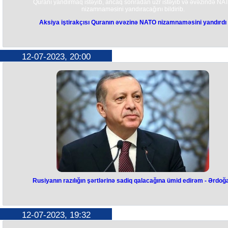
Quranı yandırmaq istəyib, ancaq sonradan üzr istəyib və əvəzində NA
nizamnaməsini yandıracağını bildirib.
Aksiya iştirakçısı Quranın əvəzinə NATO nizamnaməsini yandırdı
12-07-2023, 20:00
Rusiyanın razılığın şərtlərinə sadiq qalacağına ümid edirəm - Ərdoğ
Rusiyanın razılığın şərtlərinə sad
qalacağına ümid edirəm - Ərdoğa
12-07-2023, 19:32
Rusiya sülhməramlıları 2025-ci ilə qədər Qarabağda müəyyən edilmi