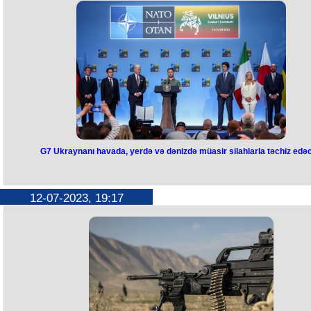
yerlərdə qalacaq. Bunu Türkiyə Prezidenti Rəcəb Tayyib Ərdoğan NA
liderlərinin sammitindən sonra keçirilən mətbuat konfransında deyib.
Ərdoğan bildirib ki, Rusiya sülhməramlıları 2025-ci ildə Qarabağı tər
edəcək. O, Rusiyanın bu razılaşmaya sadiq qalacağına inandığını
vurğulayıb.
“Razılıq bu formadadır və Rusiyanın razılığın şərtlərinə sadiq qalacağı
ümid edirəm. Hörmətli qardaşım İlham Əliyev də məsələni yaxından
izləyir” – deyə Ərdoğan qeyd edib.
G7 Ukraynanı havada, yerdə və dənizdə müasir silahlarla təchiz edə
G7 Ukraynanı havada, yerdə və
dənizdə müasir silahlarla təchiz
12-07-2023, 19:17
edəcək
Böyük yeddilik ölkələri (G7) Ukrayna ilə ikitərəfli təhlükəsizlik öhdəliklə
və sazişlər üzrə danışıqlara başlayır. Bu barədə G7 ölkələrinin NATO-n
Vilnüs sammiti çərçivəsində qəbul etdiyi Ukrayna üçün uzunvədəli
təhlükəsizlik təminatının ümumi prinsipləri barədə bəyannamədə deyili
Sənədə əsasən, G7 Ukraynanı havada, yerdə və dənizdə müasir
silahlarla təchiz edəcək. Ukraynaya silah tədarükündə prioritet hava
hücumundan müdafiə sistemlərinə, artilleriyaya, uzaqvuran silahlara 
hərbi aviasiyaya veriləcək, habelə, ukraynalı hərbçilərin təlimi həyata
keçiriləcək. Böyük yeddilik, həmçinin Rusiya ilə yeni müharibə halınd