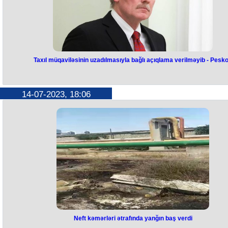
Taxıl müqaviləsinin uzadılmasıyla bağlı açıqlama verilməyib - Pesk
Taxıl müqaviləsinin uzadılmasıyl
bağlı açıqlama verilməyib - Pesko
14-07-2023, 18:06
Rusiya taxıl müqaviləsinin uzadılması ilə bağlı heç bir açıqlama verməy
Bunu Rusiya prezidentinin sözçüsü Dmitri Peskov "İnterfaks"a
açıqlamasında bildirib. “Biz bununla bağlı heç bir açıqlama verməmişik”
Peskov deyib.
Qeyd edək ki, bundan əvvəl bir sıra KİV-lər Rusiyanın taxıl sazişinin
uzadılmasına razılıq verməsi barədə xəbər yayımlayıb.
Neft kəmərləri ətrafında yanğın baş verdi