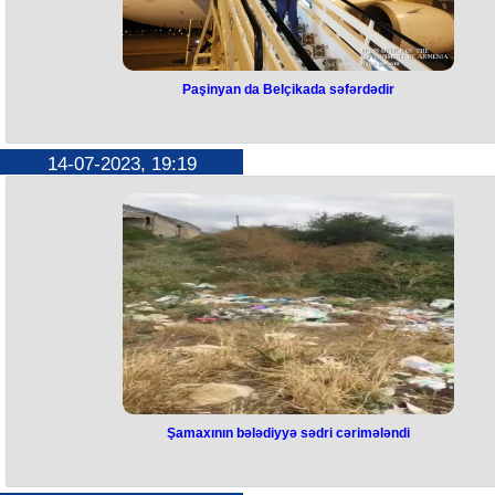
Paşinyan da Belçikada səfərdədir
Paşinyan da Belçikada səfərdədi
Ermənistan Baş naziri Nikol Paşinyan Belçikaya səfər edib. Bu barəd
14-07-2023, 19:19
Ermənistan hökumətinin mətbuat xidməti məlumat yayıb.
Bildirilir ki, o, əvvəlcə Brüsseldə Avropa İttifaqı Şurasının prezidenti Şa
Mişellə görüşəcək, daha sonra Azərbaycan Prezidenti İlham Əliyevin 
iştirakı ilə üçtərəfli görüşə qatılacaq.
Qeyd edək ki, Mişel artıq İlham Əliyevlə görüşüb.
Şamaxının bələdiyyə sədri cərimələndi
Şamaxının bələdiyyə sədri
cərimələndi