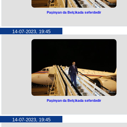
Paşinyan da Belçikada səfərdədir
Paşinyan da Belçikada səfərdədi
Ermənistan Baş naziri Nikol Paşinyan Belçikaya səfər edib. Bu barəd
14-07-2023, 19:45
Ermənistan hökumətinin mətbuat xidməti məlumat yayıb.
Bildirilir ki, o, əvvəlcə Brüsseldə Avropa İttifaqı Şurasının prezidenti Şa
Mişellə görüşəcək, daha sonra Azərbaycan Prezidenti İlham Əliyevin 
iştirakı ilə üçtərəfli görüşə qatılacaq.
Qeyd edək ki, Mişel artıq İlham Əliyevlə görüşüb.
Paşinyan da Belçikada səfərdədir
Paşinyan da Belçikada səfərdədi
Ermənistan Baş naziri Nikol Paşinyan Belçikaya səfər edib. Bu barəd
14-07-2023, 19:45
Ermənistan hökumətinin mətbuat xidməti məlumat yayıb.
Bildirilir ki, o, əvvəlcə Brüsseldə Avropa İttifaqı Şurasının prezidenti Şa