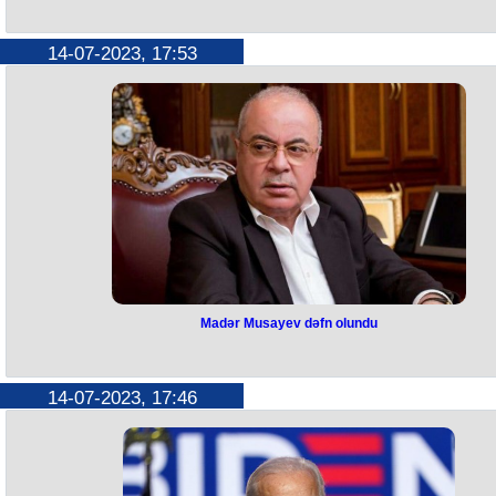
Neft kəmərləri ətrafında yanğın b
verdi
14-07-2023, 17:53
Fövqəladə Hallar Nazirliyinin “112” qaynar telefon xəttinə Bakı şəhəri
Nizami rayonu, Pəhləvan Fərzəliyev küçəsində neft kəmərlərinin
ətrafındakı quru ot və kol-kosdan ibarət sahədə yanğın baş verməsi
barədə məlumat daxil olub.
FHN-dən verilən xəbərə görə, dərhal əraziyə FHN-in Dövlət Yanğında
Mühafizə Xidmətinin qüvvələri cəlb olunub.
Əməliyyat şəraitinə uyğun olaraq yanğınsöndürənlər tərəfindən həyat
keçirilmiş operativ tədbirlər sayəsində yanğın genişlənməsinə, o
cümlədən yaxınlıqdan keçən neft kəmərlərinə və elektrik naqillərinə
keçməsinə imkan verilmədən qısa müddətdə söndürülüb.
Yanğın nəticəsində yol kənarında 250m² sahədə quru ot və kol-kos yan
Yaxınlıqdan keçən neft kəmərləri və elektrik xətləri yanğından mühafi
olunub.
Madər Musayev dəfn olundu
Madər Musayev dəfn olundu
Bu gün vəfat edən deputat Madər Musayev dəfn edilib. O, Binəqədi kə
14-07-2023, 17:46
qəbiristanlığında torpağa tapşırılıb.
Qeyd edək ki, bu gün Milli Məclisin qocaman deputatı Madər Musaye
vəfat edib. Bir müddətdir xəstəlikdən əziyyət çəkən M.Musayev 75
yaşında dünyasını dəyişib. O, bitərəf kimi müstəqillik dövründə 6 dəfə
ümumilikdə isə 7 dəfə seçilən yeganə millət vəkili olub.