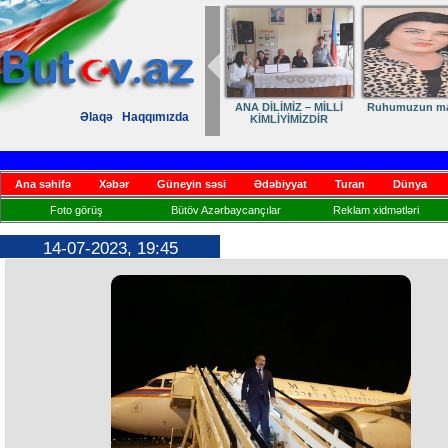
ANA DİLİMİZ – MİLLİ
Ruhumuzun man
Əlaqə
Haqqımızda
KİMLİYİMİZDİR
Ana səhifə
Xəbər
Güneyin səsi
Ədəbiyyat
Turan
Dünya
Foto görüş
Bütöv Azərbaycançılar
Reklam xidmətləri
14-07-2023, 19:45