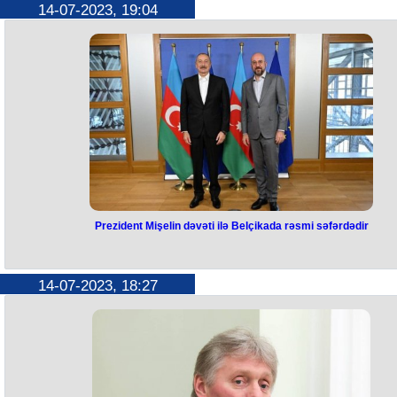
14-07-2023, 19:04
Şamaxı Rayon Polis Şöbəsinin əməkdaşları tərəfindən məişət
tullantılarının urnalardan kənara atılmasının, eləcə də ətraf mühitin
çirkləndirilməsinin qarşısının alınması məqsədilə rayon ərazisində
nəzarət-profilaktik tədbirlər keçirilib.
Daxili İşlər Nazirliyinin Mətbuat Xidmətinin Şəki regional qrupundan
verilən xəbərə görə, verilən məlumata görə, keçirilən tədbirlər zaman
bəzi şəxslər tərəfindən tullantıların urnalara deyil, ətraf əraziyə atıldığ
aşkarlanıb. Onlarla izahedici söhbətlər aparılıb və barələrində İnzibat
Xətalar Məcəlləsinin 266.3-cü (Məişət tullantılarının tutumlardan kəna
yerlərə atılmasına görə) maddəsi ilə protokol tərtib edilib.
Həmçinin, rayonun Qurdtəpə kəndində sənaye və məişət tullantılarını
qalaqlanması, eləcə də yandırılması zamanı ətraf mühitin mühafizəsi
tələblərinə əməl edilməməsi faktları aşkar olunduğu üçün bələdiyyə sə
barəsində İnzibati Xətalar Məcəlləsinin 271-ci (sənaye və məişət
tullantılarının qalaqlanması və yandırılması zamanı ətraf mühitin
mühafizəsi tələblərinə əməl edilməməsi) maddəsi isə inzibati tənbeh
Prezident Mişelin dəvəti ilə Belçikada rəsmi səfərdədir
tədbiri görülüb.
Prezident Mişelin dəvəti ilə
Belçikada rəsmi səfərdədir
14-07-2023, 18:27
Azərbaycan Respublikasının Prezidenti İlham Əliyev Avropa İttifaqı (Aİ
Şurasının Prezidenti Şarl Mişelin dəvəti ilə iyulun 14-də Belçika Krallığ
işgüzar səfərə gedib. Bu barədə Prezidentin mətbuat xidməti məluma
yayıb.
Dövlət başçısının Brüsseldə Avropa İttifaqı Şurasının Prezidenti Şarl
Mişellə görüşü başlayıb.