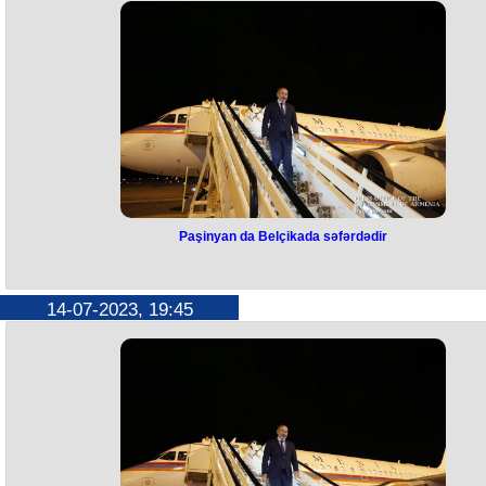
Mişellə görüşəcək, daha sonra Azərbaycan Prezidenti İlham Əliyevin 
iştirakı ilə üçtərəfli görüşə qatılacaq.
Qeyd edək ki, Mişel artıq İlham Əliyevlə görüşüb.
Paşinyan da Belçikada səfərdədir
Paşinyan da Belçikada səfərdədi
Ermənistan Baş naziri Nikol Paşinyan Belçikaya səfər edib. Bu barəd
14-07-2023, 19:45
Ermənistan hökumətinin mətbuat xidməti məlumat yayıb.
Bildirilir ki, o, əvvəlcə Brüsseldə Avropa İttifaqı Şurasının prezidenti Şa
Mişellə görüşəcək, daha sonra Azərbaycan Prezidenti İlham Əliyevin 
iştirakı ilə üçtərəfli görüşə qatılacaq.
Qeyd edək ki, Mişel artıq İlham Əliyevlə görüşüb.