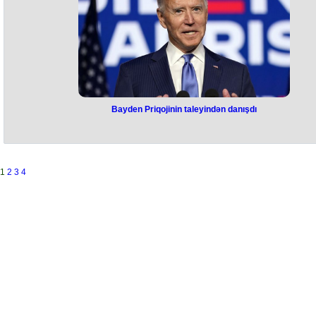
Bayden Priqojinin taleyindən danışdı
Bayden Priqojinin taleyindən
danışdı
ABŞ prezidenti Co Bayden "Vaqner" muzdlularının rəhbəri Yevgeni
1
2
3
4
Priqojinin taleyindən danışıb. O, zarafat etməkdən də yayınmayıb.
Belə ki, Bayden Priqojinə yediyinə fikir verməyi tövsiyə edib və zarafa
edib ki, özü də onun yerinə yediklərinə qarşı diqqətli olacaq.
Xatırladaq ki, 24 iyunda "Vaqner"çilər qiyama qalxmışdılar.