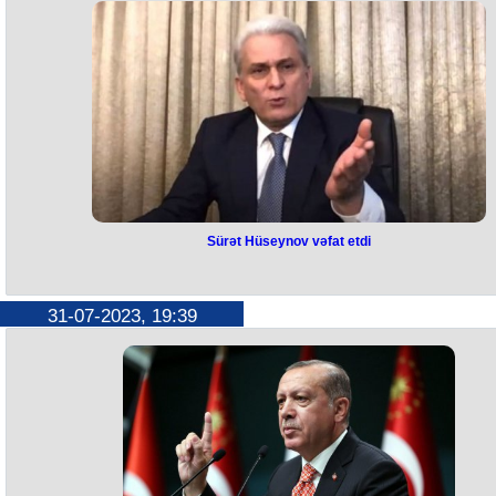
uğurla əməkdaşlıq etməsinin hər iki ölkənin, o cümlədən regionun
üçün xidmət mərkəzi açılacaq.
inkişafına və təhlükəsizliyinə töhfə verdiyini bildirib.
Bu barədə Ukrayna Müdafiə Nazirliyi və Türkiyənin “Baykar Makina”
Görüşdə, həmçinin qarşılıqlı maraq doğuran digər məsələlər ətrafında fi
şirkəti arasında saziş imzalanıb.
mübadiləsi aparılıb.
Müqavilədə “Bayraktar” pilotsuz uçan aparatlarının təmiri və texniki xid
üzrə mərkəzin tikintisi nəzərdə tutulub.
"Xidmət mərkəzinin yaradılması Ukraynanın müdafiə qabiliyyətinin
gücləndirilməsinə mühüm töhfə olacaq və qələbəmizi yaxınlaşdırmağ
kömək edəcək", - Ukrayna Müdafiə Nazirliyinin dövlət katibi Konstanti
Vaşçenko bildirib.
Sürət Hüseynov vəfat etdi
Sürət Hüseynov vəfat etdi
Sabiq Baş nazir Surət Hüseynov vəfat edib. O, İstanbulda müalicə
31-07-2023, 19:39
olunduğu xəstəxanada dünyasını dəyişib.