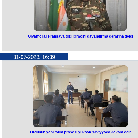
Qıyamçılar Fransaya qızıl ixracını dayandırma qərarına gəldi
Qıyamçılar Fransaya qızıl ixracın
dayandırma qərarına gəldi
31-07-2023, 16:39
Nigerdə ​​hakimiyyəti ələ keçirən qiyamçılar Fransaya uran və qızıl ixrac
dayandırmaq qərarına gəliblər.
Bu barədə xarici KİV hərbçilərin bəyanatına istinadən məlumat yayıb.
Qiyamçılar, həmçinin Fransanı devrilən prezident Məhəmməd Bazum
hakimiyyətini bərpa etmək üçün hərbi müdaxilə təşkil etməkdə ittiha
ediblər.
“Bizim uranımız, almazımız, qızılımız, neftimiz var və biz qul kimi
yaşayırıq? Təhlükəsizliyimiz üçün fransızlara ehtiyacımız yoxdur”, -
qiyamçılardan biri deyib.
Xatırladaq ki, Niger dünyanın yeddinci ən böyük uran istehsalçısıdır.
Müxtəlif hesablamalara görə, Fransada elektrik enerjisi istehsal etmə
üçün istifadə olunan uranın 15%-17%-i Nigerin payına düşür.
Ordunun yeni təlim prosesi yüksək səviyyədə davam edir