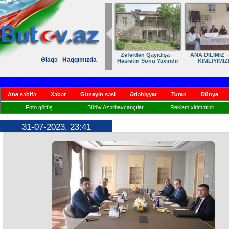
Zəfərdən Qayıdışa –
ANA DİLİMİZ –
Əlaqə
Haqqımızda
Həsrətin Sonu Yaxındır
KİMLİYİMİZ
Ana səhifə
Xəbər
Güneyin səsi
Ədəbiyyat
Turan
Dünya
Foto görüş
Bütöv Azərbaycançılar
Reklam xidmətləri
31-07-2023, 23:41