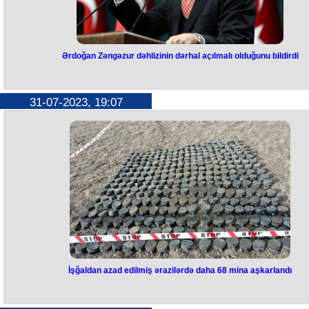
Ərdoğan Zəngəzur dəhlizinin dərhal açılmalı olduğunu bildirdi
Ərdoğan Zəngəzur dəhlizinin
dərhal açılmalı olduğunu bildird
31-07-2023, 19:07
Zəngəzur dəhlizi dərhal açılmalı və hərtərəfli sülh sazişi tezliklə həyat
keçirilməlidir.
Bu barədə Türkiyə Prezidenti Rəcəb Tayyib Ərdoğan Azərbaycan xaric
işlər naziri Ceyhun Bayramovu qəbul edərkən deyib.
Azərbaycan-Ermənistan münasibətlərinin normallaşması prosesinin d
müzakirə olunduğu görüşdə Ərdoğan Zəngəzur dəhlizinin dərhal
açılmasının və hərtərəfli sülh sazişinin tezliklə həyata keçirilməsinin b
proses üçün vacibliyini vurğulayıb.
O, Türkiyə-Azərbaycan ticarət həcmini 15 milyard dollara çatdırmaq üç
səylərin davam etdirilməsini bildirib.
İşğaldan azad edilmiş ərazilərdə daha 68 mina aşkarlandı
İşğaldan azad edilmiş ərazilərdə
daha 68 mina aşkarlandı