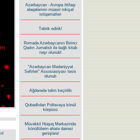
Azərbaycan - Avropa ittifaqı
əlaqələrinin müasir inkişaf
istiqamatləri
Təbrik edirik!
Romada Azərbaycanın Birinci
Qadın Jurnalisti ilə bağlı kitab
nəşr olunub!
"Azərbaycan Mədəniyyət
Səfirləri" Assosiasiyası təsis
olunub
Ağdərədə təlim keçirilib
Qubadlıdan Poltavaya könül
körpüsü
Müvəkkil Hüquq Mərkəzində
könüllülərin əhatə dairəsi
in!
genişlənir