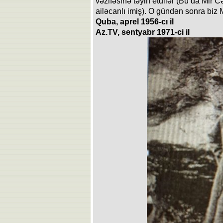
vəzifəsinə təyin etdilər (Bu da Mir C
ailəcanlı imiş). O gündən sonra biz 
Quba, aprel 1956-cı il
Az.TV, sentyabr 1971-ci il