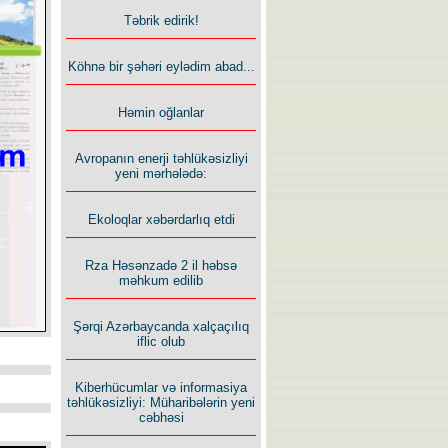
Təbrik edirik!
Köhnə bir şəhəri eylədim abad...
Həmin oğlanlar
Avropanın enerji təhlükəsizliyi
yeni mərhələdə:
Ekoloqlar xəbərdarlıq etdi
Rza Həsənzadə 2 il həbsə
məhkum edilib
Şərqi Azərbaycanda xalçaçılıq
iflic olub
Kiberhücumlar və informasiya
təhlükəsizliyi: Müharibələrin yeni
cəbhəsi