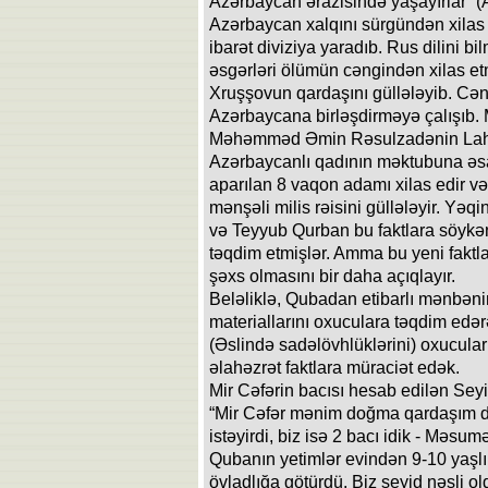
Azərbaycan ərazisində yaşayırlar” (A
Azərbaycan xalqını sürgündən xilas
ibarət diviziya yaradıb. Rus dilini
əsgərləri ölümün cəngindən xilas e
Xruşşovun qardaşını güllələyib. Cə
Azərbaycana birləşdirməyə çalışıb. Mi
Məhəmməd Əmin Rəsulzadənin Lahıcd
Azərbaycanlı qadının məktubuna ə
aparılan 8 vaqon adamı xilas edir v
mənşəli milis rəisini güllələyir. Yəqin
və Teyyub Qurban bu faktlara söykə
təqdim etmişlər. Amma bu yeni faktla
şəxs olmasını bir daha açıqlayır.
Beləliklə, Qubadan etibarlı mənbənin
materiallarını oxuculara təqdim edərək
(Əslində sadəlövhlüklərini) oxucuları
əlahəzrət faktlara müraciət edək.
Mir Cəfərin bacısı hesab edilən Sey
“Mir Cəfər mənim doğma qardaşım de
istəyirdi, biz isə 2 bacı idik - Məsu
Qubanın yetimlər evindən 9-10 yaşlı
övladlığa götürdü. Biz seyid nəsli 