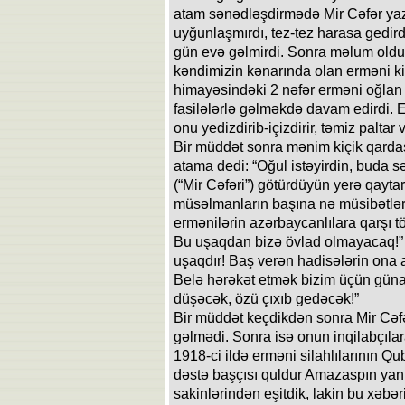
atam sənədləşdirmədə Mir Cəfər yazd
uyğunlaşmırdı, tez-tez harasa gedirdi
gün evə gəlmirdi. Sonra məlum oldu k
kəndimizin kənarında olan erməni ki
himayəsindəki 2 nəfər erməni oğlan u
fasilələrlə gəlməkdə davam edirdi.
onu yedizdirib-içizdirir, təmiz paltar 
Bir müddət sonra mənim kiçik qarda
atama dedi: “Oğul istəyirdin, buda s
(“Mir Cəfəri”) götürdüyün yerə qaytar.
müsəlmanların başına nə müsibətlər 
ermənilərin azərbaycanlılara qarşı tör
Bu uşaqdan bizə övlad olmayacaq!” 
uşaqdır! Baş verən hadisələrin ona ai
Belə hərəkət etmək bizim üçün güna
düşəcək, özü çıxıb gedəcək!”
Bir müddət keçdikdən sonra Mir Cəf
gəlmədi. Sonra isə onun inqilabçıla
1918-ci ildə erməni silahlılarının Qub
dəstə başçısı quldur Amazaspın yan
sakinlərindən eşitdik, lakin bu xəb