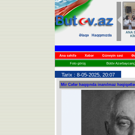
ANA D
Əlaqə
Haqqımızda
Kİ
Ana səhifə
Xəbər
Güneyin səsi
Əd
Foto görüş
Bütöv Azərbaycançı
Tarix : 8-05-2025, 20:07
Mir Cəfər haqqında inanılmaz həqiqətlər