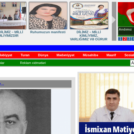
Andımız
İLİMİZ – MİLLİ
Ruhumuzun manifesti
DİLİMİZ – MİLLİ
MLİYİMİZDİR
KİMLİYİMİZ,
1
2
3
VARLIĞIMIZ VƏ QÜRUR
MƏNBƏYİMİZ
əbiyyat
Turan
Dünya
Mədəniyyət
Müsahibə
Maarif
Sosial
lar
Reklam xidmətləri
...