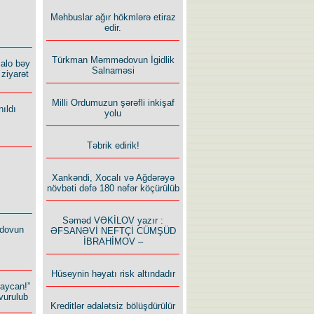
Məhbuslar ağır hökmlərə etiraz
edir.
Türkman Məmmədovun İgidlik
alo bəy
Salnaməsi
ziyarət
Milli Ordumuzun şərəfli inkişaf
ıldı
yolu
Təbrik edirik!
Xankəndi, Xocalı və Ağdərəyə
növbəti dəfə 180 nəfər köçürülüb
Səməd VƏKİLOV yazır :
dovun
ƏFSANƏVİ NEFTÇİ CÜMŞÜD
İBRAHİMOV –
Hüseynin həyatı risk altındadır
baycan!”
vurulub
Kreditlər ədalətsiz bölüşdürülür