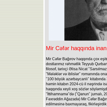
Mir Cəfər haqqında inanı
Mir Cəfər Bağırov haqqında çox eşi
dostlarımız rəhmətlik Teyyub Qurban
filosof, tarixçi Əlisa Nicat "Sarsılm
"Mələklər və iblislər" romanında ona
"100 böyük azərbaycanlı" kitabında 3
həmin kitabın 2024-cü il nəşrində i
haqqında xeyli xoş sözlər söyləmişdi
"İttihamnamə"də ("Qanun" jurnalı, 
Fəxrəddin Ağazadə) Mir Cəfər Bağır
edilməsinə baxmayaraq, fikirləşirdi