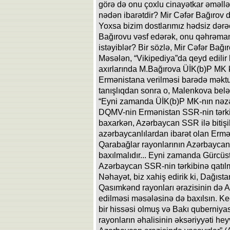
görə də onu çoxlu cinayətkar əməllə
nədən ibarətdir? Mir Cəfər Bağırov
Yoxsa bizim dostlarımız hədsiz dərə
Bağırovu vəsf edərək, onu qəhrəman
istəyiblər? Bir sözlə, Mir Cəfər Bağır
Məsələn, “Vikipediya”da qeyd edilir k
axırlarında M.Bağırova ÜİK(b)P MK
Ermənistana verilməsi barədə məktu
tanışlıqdan sonra o, Malenkova belə 
“Eyni zamanda ÜİK(b)P MK-nın nəzəri
DQMV-nin Ermənistan SSR-nin tərki
baxarkən, Azərbaycan SSR ilə bitişik
azərbaycanlılardan ibarət olan Erm
Qarabağlar rayonlarının Azərbayca
baxılmalıdır... Eyni zamanda Gürcü
Azərbaycan SSR-nin tərkibinə qatılm
Nəhayət, biz xahiş edirik ki, Dağı
Qasımkənd rayonları ərazisinin də 
edilməsi məsələsinə də baxılsın. K
bir hissəsi olmuş və Bakı quberniyas
rayonların əhalisinin əksəriyyəti hey