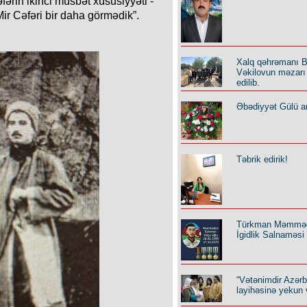
əfərin ikinci müsbət xüsusiyyəti -
Mir Cəfəri bir daha görmədik”.
Xalq qəhrəmanı B
Vəkilovun məzarı 
edilib.
Əbədiyyət Gülü an
Təbrik edirik!
Türkman Məmmə
İgidlik Salnaməsi
“Vətənimdir Azər
layihəsinə yekun 