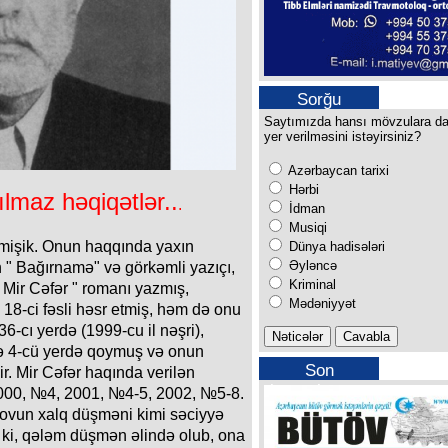
Sorğu
Saytımızda hansı mövzulara d
yer verilməsini istəyirsiniz?
Azərbaycan tarixi
Hərbi
lmaz həqiqətlər..
.
İdman
Musiqi
tmişik. Onun haqqında yaxın
Dünya hadisələri
Əyləncə
 " Bağırnamə" və görkəmli yazıçı,
Kriminal
az Mir Cəfər " romanı yazmış,
Mədəniyyət
 18-ci fəsli həsr etmiş, həm də onu
6-cı yerdə (1999-cu il nəşri),
sə 4-cü yerdə qoymuş və onun
Son
r. Mir Cəfər haqında verilən
buraxılışımız
2000, №4, 2001, №4-5, 2002, №5-8.
ovun xalq düşməni kimi səciyyə
k ki, qələm düşmən əlində olub, ona