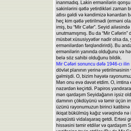
inanmadıq. Lakin ermənilərin qonşu 
sakinlərini qətlə yetirdikləri zaman 
atlısı gəldi və kəndimizə kənardan b
heç kim qətlə yetirilmədi (erməni ola
imiş, bu “Mir Cəfər”. Seyid ailəsində
unutmamışmış. Bu da “Mir Cəfərin” d
müsbət xüsusiyyətlər nadir olsa da,
ermənilərdən fərqləndirirdi). Bu and
ermənilərin yanında olduğunu və hə
belə söz sahibi olduğunu bildik.
Mir Cəfəri sonuncu dəfə 1946-cı il
dövlət planının yerinə yetirilməsini
gəlmişdi. O, bizim həyətə rayonumuzu
Mən onu evə dəvət etdim. O, imtina e
nəzərdən keçirtdi. Papiros yandırar
mən qardaşım Seyidağanın işsiz old
damının çökdüyünü və təmir üçün imk
üzünü rayonumuzun birinci katibinə t
ikiqat bükülmüş kağız vərəqində nə i
ayaqüstü vidalaşaraq getdi. Ertəsi 
hissəsini təmir etdilər və qardaşım