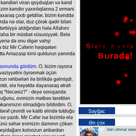
kəndləri viran qoyduqları və kənd
bizim kəndin yaxınlıqlarına 2 erməni
axaraq çıxıb getdilər, bizim kənddə
nda nə olar, duz-çörək qədri bilən
 tərbiyyə aldığından hələ Allahını
aha bir müsbət xüsusiyyəti. Belə
 yenə də onu digər vəhşi
a biz Mir Cəfərin həqiqətən
tta Amazasp kimi quldurun yanında
in sonunda gördüm.
O, bizim rayona
n vəziyyətini öyrənmək üçün
n rəhbərləri ilə birlikdə gəlmişdi.
tdi, elə həyətdə dayanaraq ətrafı
aq “Necəsiz?” - deyə soruşanda
uğunu, evimizin mətbəx tərəfdən
anımızın olmadığını bildirdim. O,
Sayğac
ərəf çevirdi və katib əlində tutduğu
sə yazdı. Mir Cəfər isə bizimlə elə
Ən çox
günü səhər evimizin damının çökən
baxılanlar
Allah rəhmət eləs
 Seyidağanı kolxozun anbardarı