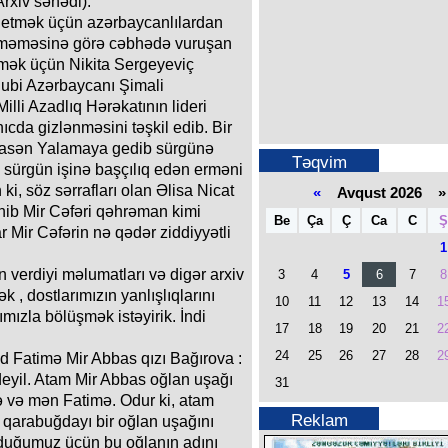
rxiv sənədi).
 etmək üçün azərbaycanlılardan
 bilməməsinə görə cəbhədə vuruşan
tmək üçün Nikita Sergeyeviç
nubi Azərbaycanı Şimali
lli Azadlıq Hərəkatının lideri
a gizlənməsini təşkil edib. Bir
sasən Yalamaya gedib sürgünə
Təqvim
ə sürgün işinə başçılıq edən erməni
 ki, söz sərrafları olan Əlisa Nicat
«
Avqust 2026 »
nib Mir Cəfəri qəhrəman kimi
Be
Ça
Ç
Ca
C
Ş
r Mir Cəfərin nə qədər ziddiyyətli
1
 verdiyi məlumatları və digər arxiv
3
4
5
6
7
8
 , dostlarımızın yanlışlıqlarını
10
11
12
13
14
1
mızla bölüşmək istəyirik. İndi
17
18
19
20
21
2
24
25
26
27
28
2
id Fatimə Mir Abbas qızı Bağırova :
yil. Atam Mir Abbas oğlan uşağı
31
mə və mən Fatimə. Odur ki, atam
Reklam
 qarabuğdayı bir oğlan uşağını
olduğumuz üçün bu oğlanın adını