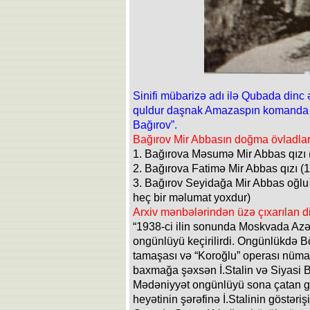
Sinifi mübarizə adı ilə Qubada dinc ə
quldur daşnak Amazaspın komanda h
Bağırov”.
Bağırov Mir Abbasın doğma övladlar
1. Bağırova Məsumə Mir Abbas qızı
2. Bağırova Fatimə Mir Abbas qızı (
3. Bağırov Seyidağa Mir Abbas oğlu 
heç bir məlumat yoxdur)
Arxiv mənbələrindən üzə çıxarılan dig
“1938-ci ilin sonunda Moskvada Az
ongünlüyü keçirilirdi. Ongünlükdə B
tamaşası və “Koroğlu” operası nümayi
baxmağa şəxsən İ.Stalin və Siyasi B
Mədəniyyət ongünlüyü sona çatan
heyətinin şərəfinə İ.Stalinin göstərişi