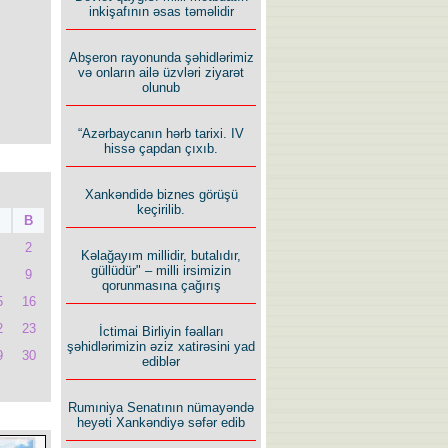
inkişafının əsas təməlidir
Abşeron rayonunda şəhidlərimiz
və onların ailə üzvləri ziyarət
olunub
“Azərbaycanın hərb tarixi. IV
hissə çapdan çıxıb.
Xankəndidə biznes görüşü
keçirilib.
B
2
Kəlağayım millidir, butalıdır,
güllüdür" – milli irsimizin
9
qorunmasına çağırış
5
16
2
23
İctimai Birliyin fəalları
şəhidlərimizin əziz xatirəsini yad
9
30
ediblər
Rumıniya Senatının nümayəndə
heyəti Xankəndiyə səfər edib