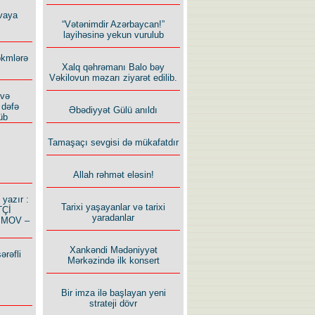
vaya
“Vətənimdir Azərbaycan!”
layihəsinə yekun vurulub
ökmlərə
Xalq qəhrəmanı Balo bəy
Vəkilovun məzarı ziyarət edilib.
 və
 dəfə
Əbədiyyət Gülü anıldı
üb
Tamaşaçı sevgisi də mükafatdır
Allah rəhmət eləsin!
azır :
Tarixi yaşayanlar və tarixi
TÇİ
yaradanlar
İMOV –
Xankəndi Mədəniyyət
ərəfli
Mərkəzində ilk konsert
Bir imza ilə başlayan yeni
strateji dövr