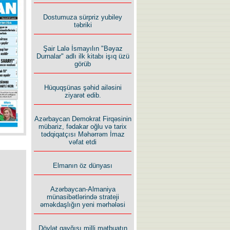
İlham İsmayıl yazır:
Dostumuza sürpriz yubiley
təbriki
Şair Lalə İsmayılın "Bəyaz
Durnalar" adlı ilk kitabı işıq üzü
görüb
Rusiyanın süqutunu qaçılmaz
Hüquqşünas şəhid ailəsini
edən beş şərt
ziyarət edib.
Azərbaycan Demokrat Firqəsinin
mübariz, fədakar oğlu və tarix
tədqiqatçısı Məhərrəm İmaz
vəfat etdi
Elmanın öz dünyası
Azərbaycan-Almaniya
münasibətlərində strateji
əməkdaşlığın yeni mərhələsi
Dövlət qayğısı milli mətbuatın