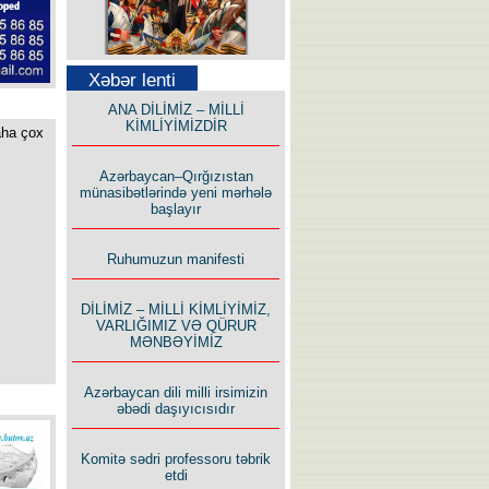
Səfər Alışarlı yazır
Xəbər lenti
ANA DİLİMİZ – MİLLİ
KİMLİYİMİZDİR
aha çox
Azərbaycan–Qırğızıstan
münasibətlərində yeni mərhələ
başlayır
Uzun yolun Yolçusu
Ruhumuzun manifesti
DİLİMİZ – MİLLİ KİMLİYİMİZ,
VARLIĞIMIZ VƏ QÜRUR
MƏNBƏYİMİZ
Bu yolda mən varam!
Azərbaycan dili milli irsimizin
əbədi daşıyıcısıdır
Komitə sədri professoru təbrik
etdi