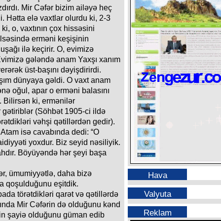
ırdı. Mir Cəfər bizim ailəyə heç
. Hətta elə vaxtlar olurdu ki, 2-3
i, o, vaxtının çox hissəsini
lsəsində erməni keşişinin
şağı ilə keçirir. O, evimizə
 Evimizə gələndə anam Yaxşı xanım
verərək üst-başını dəyişdirirdi.
şım dünyaya gəldi. O vaxt anam
ənə oğul, apar o erməni balasını
 Bilirsən ki, ermənilər
gətiriblər (Söhbət 1905-ci ildə
ətdikləri vəhşi qətillərdən gedir).
Atam isə cavabında dedi: “O
diyyəti yoxdur. Biz seyid nəsiliyik.
hdır. Böyüyəndə hər şeyi başa
ər, ümumiyyətlə, daha bizə
Hava
ra qoşulduğunu eşitdik.
Valyuta
ada törətdikləri qarət və qətillərdə
ında Mir Cəfərin də olduğunu kənd
Reklam
ərin şayiə olduğunu güman edib