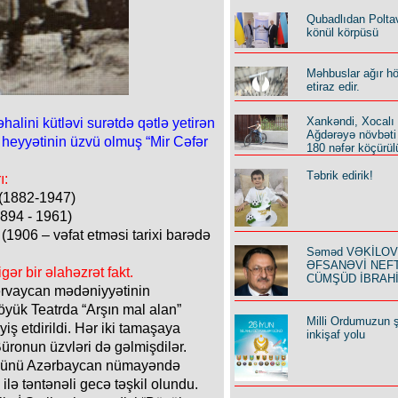
Qubadlıdan Polta
könül körpüsü
Məhbuslar ağır h
etiraz edir.
Xankəndi, Xocalı
halini kütləvi surətdə qətlə yetirən
Ağdərəyə növbəti
eyyətinin üzvü olmuş “Mir Cəfər
180 nəfər köçürül
Təbrik edirik!
ı:
 (1882-1947)
1894 - 1961)
(1906 – vəfat etməsi tarixi barədə
Səməd VƏKİLOV y
ƏFSANƏVİ NEF
ər bir əlahəzrət fakt.
CÜMŞÜD İBRAH
ərvaycan mədəniyyətinin
öyük Teatrda “Arşın mal alan”
Milli Ordumuzun ş
ş etdirildi. Hər iki tamaşaya
inkişaf yolu
üronun üzvləri də gəlmişdilər.
 günü Azərbaycan nümayəndə
 ilə təntənəli gecə təşkil olundu.