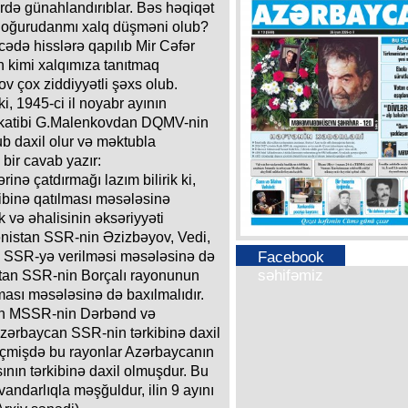
rdə günahlandırıblar. Bəs həqiqət
 doğurudanmı xalq düşməni olub?
cədə hisslərə qapılıb Mir Cəfər
 kimi xalqımıza tanıtmaq
ov çox ziddiyyətli şəxs olub.
i, 1945-ci il noyabr ayının
 katibi G.Malenkovdan DQMV-nin
b daxil olur və məktubla
bir cavab yazır:
nə çatdırmağı lazım bilirik ki,
binə qatılması məsələsinə
 və əhalisinin əksəriyyəti
ənistan SSR-nin Əzizbəyov, Vedi,
Facebook
n SSR-yə verilməsi məsələsinə də
səhifəmiz
stan SSR-nin Borçalı rayonunun
ası məsələsinə də baxılmalıdır.
stan MSSR-nin Dərbənd və
Azərbaycan SSR-nin tərkibinə daxil
eçmişdə bu rayonlar Azərbaycanın
ının tərkibinə daxil olmuşdur. Bu
vandarlıqla məşğuldur, ilin 9 ayını