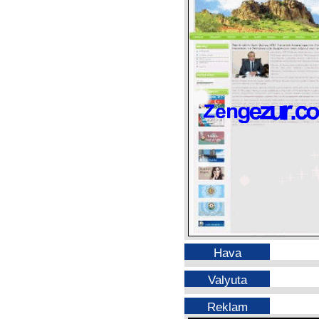
Hava
Valyuta
Reklam