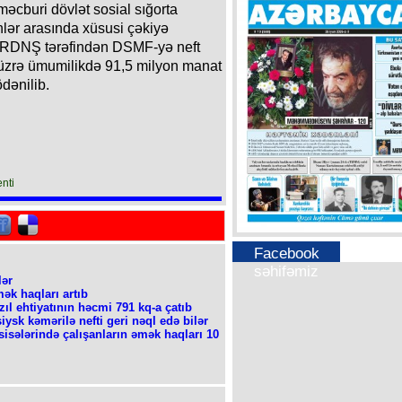
məcburi dövlət sosial sığorta
lər arasında xüsusi çəkiyə
ə ARDNŞ tərəfindən DSMF-yə neft
 üzrə ümumilikdə 91,5 milyon manat
dənilib.
nti
Facebook
səhifəmiz
lər
ək haqları artıb
l ehtiyatının həcmi 791 kq-a çatıb
sk kəmərilə nefti geri nəql edə bilər
isələrində çalışanların əmək haqları 10