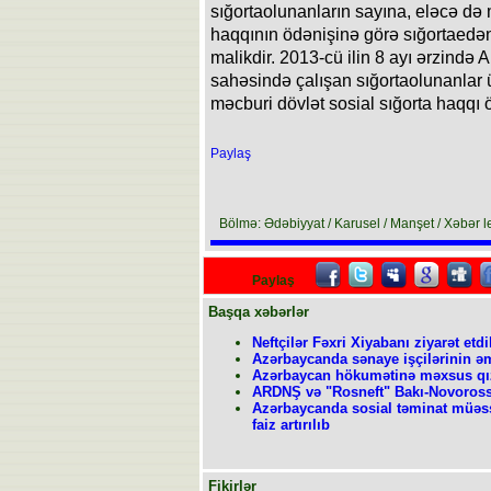
sığortaolunanların sayına, eləcə də 
haqqının ödənişinə görə sığortaedən
malikdir. 2013-cü ilin 8 ayı ərzind
sahəsində çalışan sığortaolunanlar
məcburi dövlət sosial sığorta haqqı ö
Paylaş
Bölmə: Ədəbiyyat / Karusel / Manşet / Xəbər le
Paylaş
Başqa xəbərlər
Neftçilər Fəxri Xiyabanı ziyarət etdi
Azərbaycanda sənaye işçilərinin əm
Azərbaycan hökumətinə məxsus qızı
ARDNŞ və "Rosneft" Bakı-Novorossiy
Azərbaycanda sosial təminat müəss
faiz artırılıb
Fikirlər