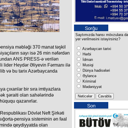
Sorğu
Saytımızda hansı mövzulara d
yer verilməsini istəyirsiniz?
 pensiya məbləği 370 manat təşkil
Azərbaycan tarixi
iyaçıların sayı isə 26 min nəfərdən
Hərbi
ondundan ANS PRESS-ə verilən
İdman
i lider Heydər Əliyevin Fərmanı ilə
Musiqi
Dünya hadisələri
ilib və bu tarix Azərbaycanda
Əyləncə
Kriminal
Mədəniyyət
 çıxanlar bir sıra imtiyazlara
mək şəraiti olan sahələrində
 hüququ qazanırlar.
Son
buraxılışımız
Respublikası Dövlət Neft Şirkəti
ğorta-pensiya sisteminin ən fəal
temində qeydiyyatda olan