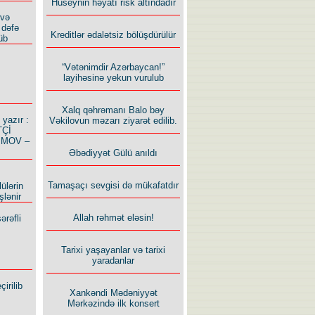
Hüseynin həyatı risk altındadır
 və
 dəfə
Kreditlər ədalətsiz bölüşdürülür
üb
“Vətənimdir Azərbaycan!”
layihəsinə yekun vurulub
Xalq qəhrəmanı Balo bəy
azır :
Vəkilovun məzarı ziyarət edilib.
TÇİ
İMOV –
Əbədiyyət Gülü anıldı
Tamaşaçı sevgisi də mükafatdır
ülərin
şlənir
Allah rəhmət eləsin!
ərəfli
Tarixi yaşayanlar və tarixi
yaradanlar
irilib
Xankəndi Mədəniyyət
Mərkəzində ilk konsert