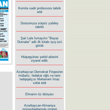
İlham İsmayıl yazır:
Komitə sədri professoru təbrik
etdi
Dostumuza sürpriz yubiley
təbriki
Şair Lalə İsmayılın "Bəyaz
Rusiyanın süqutunu qaçılmaz
Durnalar" adlı ilk kitabı işıq üzü
edən beş şərt
görüb
Hüquqşünas şəhid ailəsini
ziyarət edib.
Azərbaycan Demokrat Firqəsinin
mübariz, fədakar oğlu və tarix
tədqiqatçısı Məhərrəm İmaz
vəfat etdi
Elmanın öz dünyası
Azərbaycan-Almaniya
münasibətlərində strateji