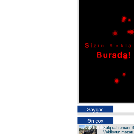
Sayğac
Ən çox
baxılanlar
Xalq qəhrəmanı B
Vəkilovun məzarı 