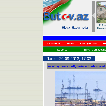
Zəfər
Əlaqə
Haqqımızda
Həsrət
Ana səhifə
Xəbər
Güneyin səsi
Əd
Foto görüş
Bütöv Azərbaycançı
Tarix : 20-09-2013, 17:33
Azərbaycanda neftçilərin etibarlı sosia