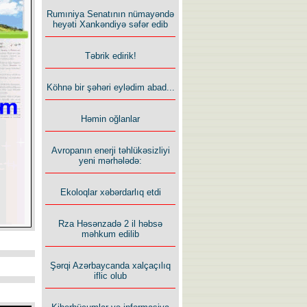
Rumıniya Senatının nümayəndə
heyəti Xankəndiyə səfər edib
Təbrik edirik!
Köhnə bir şəhəri eylədim abad...
Həmin oğlanlar
Avropanın enerji təhlükəsizliyi
yeni mərhələdə:
Ekoloqlar xəbərdarlıq etdi
Rza Həsənzadə 2 il həbsə
məhkum edilib
Şərqi Azərbaycanda xalçaçılıq
iflic olub