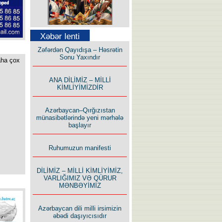
Səfər Alışarlı yazır
Xəbər lenti
Zəfərdən Qayıdışa – Həsrətin
Sonu Yaxındır
aha çox
ANA DİLİMİZ – MİLLİ
KİMLİYİMİZDİR
Uzun yolun Yolçusu
Azərbaycan–Qırğızıstan
münasibətlərində yeni mərhələ
başlayır
Ruhumuzun manifesti
Bu yolda mən varam!
DİLİMİZ – MİLLİ KİMLİYİMİZ,
VARLIĞIMIZ VƏ QÜRUR
MƏNBƏYİMİZ
Azərbaycan dili milli irsimizin
əbədi daşıyıcısıdır