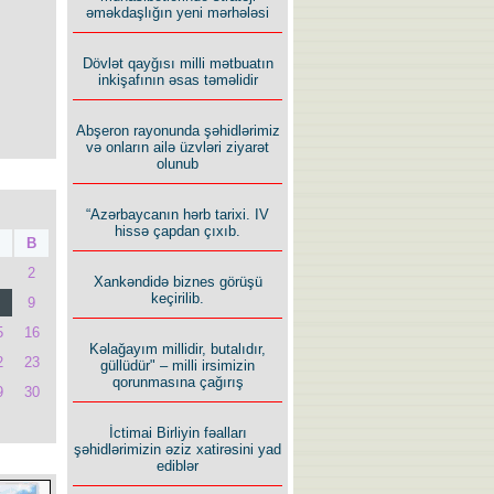
əməkdaşlığın yeni mərhələsi
Dövlət qayğısı milli mətbuatın
inkişafının əsas təməlidir
Abşeron rayonunda şəhidlərimiz
və onların ailə üzvləri ziyarət
olunub
“Azərbaycanın hərb tarixi. IV
hissə çapdan çıxıb.
B
2
Xankəndidə biznes görüşü
keçirilib.
9
5
16
Kəlağayım millidir, butalıdır,
2
23
güllüdür" – milli irsimizin
qorunmasına çağırış
9
30
İctimai Birliyin fəalları
şəhidlərimizin əziz xatirəsini yad
ediblər