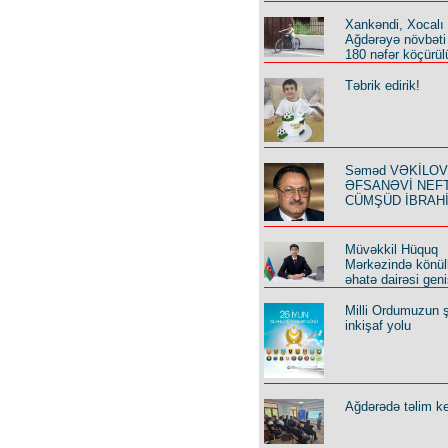
Xankəndi, Xocalı
Ağdərəyə növbəti
180 nəfər köçürül
Təbrik edirik!
Səməd VƏKİLOV y
ƏFSANƏVİ NEF
CÜMŞÜD İBRAH
Müvəkkil Hüquq
Mərkəzində könüll
əhatə dairəsi geni
Milli Ordumuzun ş
inkişaf yolu
Ağdərədə təlim keç