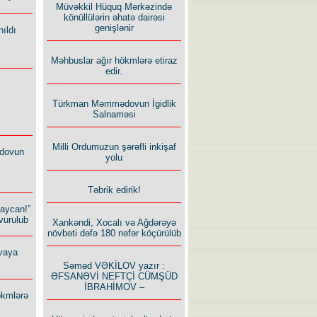
Müvəkkil Hüquq Mərkəzində
könüllülərin əhatə dairəsi
genişlənir
ıldı
Məhbuslar ağır hökmlərə etiraz
edir.
Türkman Məmmədovun İgidlik
Salnaməsi
Milli Ordumuzun şərəfli inkişaf
dovun
yolu
Təbrik edirik!
baycan!”
vurulub
Xankəndi, Xocalı və Ağdərəyə
növbəti dəfə 180 nəfər köçürülüb
vaya
Səməd VƏKİLOV yazır :
ƏFSANƏVİ NEFTÇİ CÜMŞÜD
İBRAHİMOV –
ökmlərə