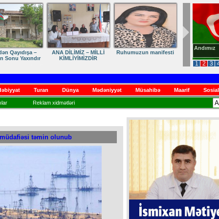
Andımız
dən Qayıdışa –
ANA DİLİMİZ – MİLLİ
Ruhumuzun manifesti
in Sonu Yaxındır
KİMLİYİMİZDİR
1
2
3
əbiyyat
Turan
Dünya
Mədəniyyət
Müsahibə
Maarif
Sosial
lar
Reklam xidmətləri
l müdafiəsi təmin olunub