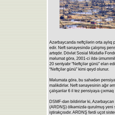
Azərbaycanda neftçilərin orta aylıq
edir. Neft sənayesində çalışmış pens
artıqdır. Dövlət Sosial Müdafiə F
məlumat görə, 2001-ci ildə ümummill
20 sentyabr “Neftçilər günü” elan ed
“Neftçilər günü” kimi qeyd olunur.
Məlumata görə, bu sahədən pensiyaya
malikdirlər. Neft sənayesinin ağır ə
çalışanlar 6 il tez pensiyaya çıxmaq
DSMF-dən bildirirlər ki, Azərbaycan 
(ARDNŞ) ölkəmizdə qurulmuş yeni sı
iştirakçısıdır. ARDNŞ fərdi uçot sis