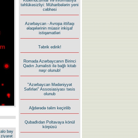
Kiberhücumlar və informasiya
təhlükəsizliyi: Müharibələrin yeni
cəbhəsi
Azərbaycan - Avropa ittifaqı
əlaqələrinin müasir inkişaf
istiqamatləri
Təbrik edirik!
Romada Azərbaycanın Birinci
Qadın Jurnalisti ilə bağlı kitab
nəşr olunub!
"Azərbaycan Mədəniyyət
Səfirləri" Assosiasiyası təsis
olunub
Ağdərədə təlim keçirilib
Qubadlıdan Poltavaya könül
körpüsü
alo bəy
ziyarət