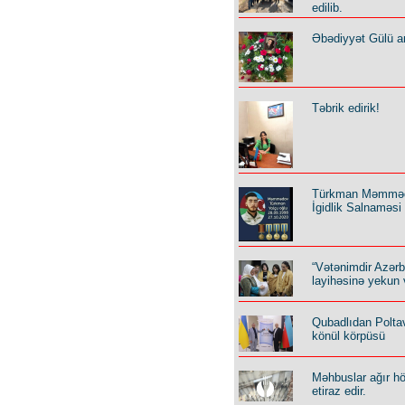
edilib.
Əbədiyyət Gülü an
Təbrik edirik!
Türkman Məmmə
İgidlik Salnaməsi
“Vətənimdir Azər
layihəsinə yekun 
Qubadlıdan Polta
könül körpüsü
Məhbuslar ağır h
etiraz edir.