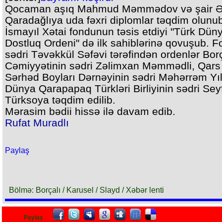
Qocaman aşıq Mahmud Məmmədov və şair Ə
Qaradağlıya uda fəxri diplomlar təqdim olunu
İsmayıl Xətai fondunun təsis etdiyi "Türk Dün
Dostluq Ordeni" də ilk sahiblərinə qovuşub. 
sədri Təvəkkül Səfəvi tərəfindən ordenlər Borç
Cəmiyyətinin sədri Zəlimxan Məmmədli, Qars
Sərhəd Boyları Dərnəyinin sədri Məhərrəm Yıl
Dünya Qarapapaq Türkləri Birliyinin sədri Sey
Türksoya təqdim edilib.
Mərasim bədii hissə ilə davam edib.
Rufat Muradlı
Paylaş
Bölmə: Borçalı / Karusel / Slayd / Xəbər lenti
Paylaş