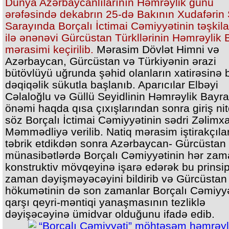
Dünya Azərbaycanlılarının Həmrəylik günü
ərəfəsində dekabrın 25-də Bakının Xudafərin 
Sarayında Borçalı İctimai Cəmiyyətinin təşkilat
ilə ənənəvi Gürcüstan Türkllərinin Həmrəylik
mərasimi keçirilib.
Mərasim Dövlət Himni və
Azərbaycan, Gürcüstan və Türkiyənin ərazi
bütövlüyü uğrunda şəhid olanların xatirəsinə b
dəqiqəlik sükutla başlanıb. Aparıcılar Elbəyi
Cəlaloğlu və Güllü Seyidlinin Həmrəylik Bayr
önəmi haqda qısa çıxışlarından sonra giriş nitq
söz Borçalı İctimai Cəmiyyətinin sədri Zəlimx
Məmmədliyə verilib. Natiq mərasim iştirakçılar
təbrik etdikdən sonra Azərbaycan- Gürcüstan
münasibətlərdə Borçalı Cəmiyyətinin hər za
konstruktiv mövqeyinə işarə edərək bu prinsi
zaman dəyişməyəcəyini bildirib və Gürcüstan
hökumətinin də son zamanlar Borçalı Cəmiyy
qarşı qeyri-məntiqi yanaşmasının tezliklə
dəyişəcəyinə ümidvar olduğunu ifadə edib.