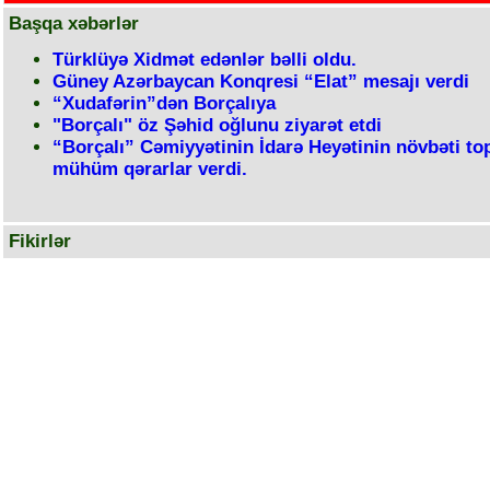
Başqa xəbərlər
Türklüyə Xidmət edənlər bəlli oldu.
Güney Azərbaycan Konqresi “Elat” mesajı verdi
“Xudafərin”dən Borçalıya
"Borçalı" öz Şəhid oğlunu ziyarət etdi
“Borçalı” Cəmiyyətinin İdarə Heyətinin növbəti top
mühüm qərarlar verdi.
Fikirlər