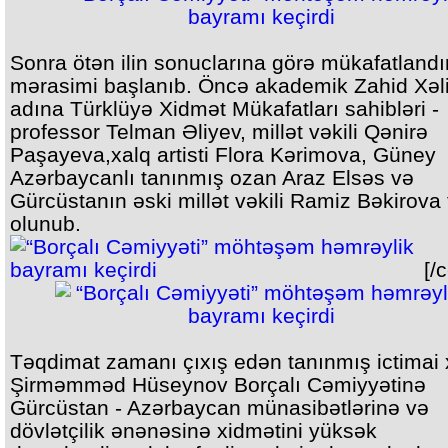
Sonra ötən ilin sonuclarına görə mükafatland
mərasimi başlanıb. Öncə akademik Zahid Xəli
adına Türklüyə Xidmət Mükafatları sahibləri -
professor Telman Əliyev, millət vəkili Qənirə
Paşayeva,xalq artisti Flora Kərimova, Güney
Azərbaycanlı tanınmış ozan Araz Elsəs və
Gürcüstanın əski millət vəkili Ramiz Bəkirova
olunub.
[/
Təqdimat zamanı çıxış edən tanınmış ictimai
Şirməmməd Hüseynov Borçalı Cəmiyyətinə
Gürcüstan - Azərbaycan münasibətlərinə və
dövlətçilik ənənəsinə xidmətini yüksək