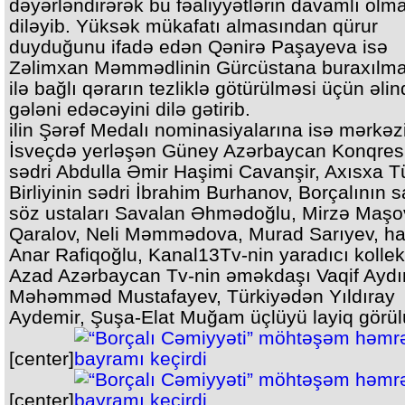
dəyərləndirərək bu fəaliyyətlərin davamlı olma
diləyib. Yüksək mükafatı almasından qürur
duyduğunu ifadə edən Qənirə Paşayeva isə
Zəlimxan Məmmədlinin Gürcüstana buraxılm
ilə bağlı qərarın tezliklə götürülməsi üçün əli
gələni edəcəyini dilə gətirib.
ilin Şərəf Medalı nominasiyalarına isə mərkəz
İsveçdə yerləşən Güney Azərbaycan Konqres
sədri Abdulla Əmir Haşimi Cavanşir, Axısxa Tü
Birliyinin sədri İbrahim Burhanov, Borçalının 
söz ustaları Savalan Əhmədoğlu, Mirzə Maşov
Qaralov, Neli Məmmədova, Murad Sarıyev, h
Anar Rafiqoğlu, Kanal13Tv-nin yaradıcı kollekt
Azad Azərbaycan Tv-nin əməkdaşı Vaqif Aydı
Məhəmməd Mustafayev, Türkiyədən Yıldıray
Aydemir, Şuşa-Elat Muğam üçlüyü layiq görül
[center]
[center]