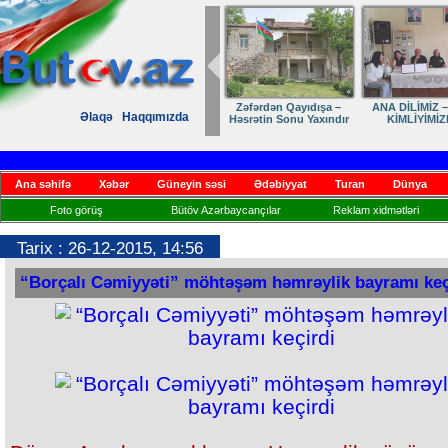
Zəfərdən Qayıdışa –
ANA DİLİMİZ –
Əlaqə
Haqqımızda
Həsrətin Sonu Yaxındır
KİMLİYİMİZ
Ana səhifə
Xəbər
Güneyin səsi
Ədəbiyyat
Turan
Dünya
Foto görüş
Bütöv Azərbaycançılar
Reklam xidmətləri
Tarix : 26-12-2015, 14:56
“Borçalı Cəmiyyəti” möhtəşəm həmrəylik bayramı keç